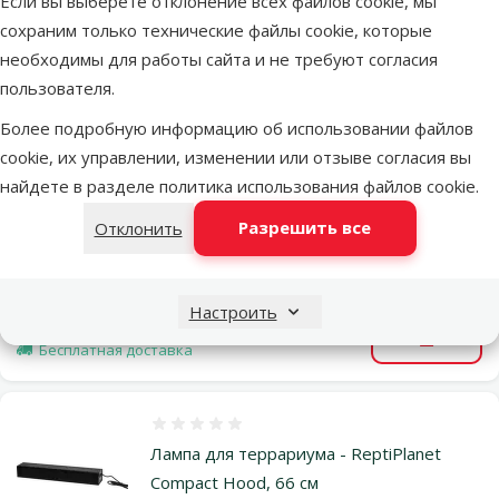
Если вы выберете отклонение всех файлов cookie, мы
В наличии
сохраним только технические файлы cookie, которые
В корзи
Бесплатная доставка
необходимы для работы сайта и не требуют согласия
пользователя.
Оценка 0%
Более подробную информацию об использовании файлов
Лампа для террариума - ReptiPlanet
cookie, их управлении, изменении или отзыве согласия вы
Compact Hood, 46 см
найдете в разделе
политика использования файлов cookie
.
Цена
59,99 €
Разрешить все
Отклонить
марка
Настроить
В наличии
В корзи
Бесплатная доставка
Оценка 0%
Лампа для террариума - ReptiPlanet
Compact Hood, 66 см