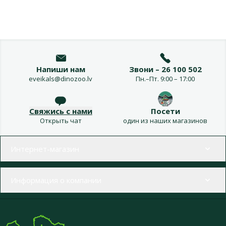
Напиши нам
Звони – 26 100 502
eveikals@dinozoo.lv
Пн.–Пт. 9:00 – 17:00
Свяжись с нами
Посети
Открыть чат
один из наших магазинов
Меню в футере
Интернет-магазин
Информация о компании