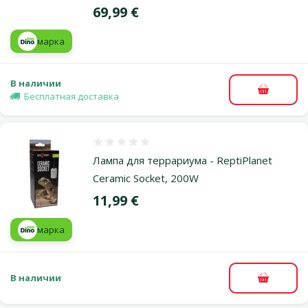
Цена
69,99 €
марка
В наличии
В корзи
Бесплатная доставка
Оценка 0%
Лампа для террариума - ReptiPlanet
Ceramic Socket, 200W
Цена
11,99 €
марка
В наличии
В корзи