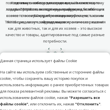
повседневную заботу для владельца. Именно поэтому
Компания с немецкими корнями стала настоящим
оптимальное соотношение цены и качества.
лидером отрасли, экспортируя продукцию более чем в
товары TRIXIE стали надёжным выбором для любящих
Ассортимент постоянно расширяется, чтобы
хозяев по всему миру, стремящихся обеспечить своим
соответствовать потребностям как питомцев, так и их
80 стран по всему миру.
TRIXIE предлагает современные и практичные решения
питомцам наилучший уход и высокое качество жизни!
владельцев.
как для животных, так и для их хозяев – это высокое
качество и товары, адаптированные под самые разные
потребности.
Предыдущая страница
Следующая страница
Перейти на страницу 1
Перейти на страницу 2
Перейти на страницу 3
Похожие продукты
Данная страница использует файлы Cookie
Оценка 0%
На сайте мы используем собственные и сторонние файлы
Лампа для террариума - ReptiPlanet
cookie, чтобы сохранять вашу историю покупок и
Compact Hood, 30 см
использовать информацию о ранее приобретенных товарах
Цена
39,99 €
для показа релевантной рекламы. Вы можете согласиться с
использованием файлов cookie, нажав
"Разрешить все
марка
файлы cookie"
, или отклонить их, нажав
"Отклонить"
.