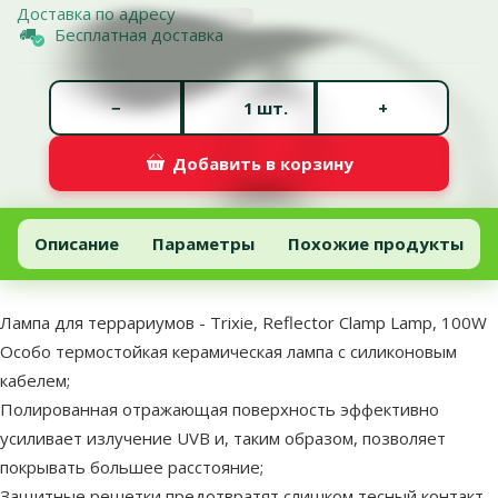
Доставка по адресу
Бесплатная доставка
Количество штук *
−
+
шт.
Добавить в корзину
Лампа для террариумов - Trixie, Reflector Clamp Lamp, 100W
Добавить в корзину
Описание
Параметры
Похожие продукты
В начало страницы
superzoo.product.detail.content
Лампа для террариумов - Trixie, Reflector Clamp Lamp, 100W
Особо термостойкая керамическая лампа с силиконовым
кабелем;
Полированная отражающая поверхность эффективно
усиливает излучение UVB и, таким образом, позволяет
покрывать большее расстояние;
Защитные решетки предотвратят слишком тесный контакт