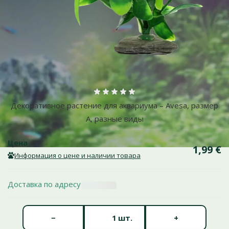
Больше фотографий
Оценка 0%
Декоративное растение для аквариума – Avesa, размер
A, разные виды
Цена
1,99 €
Информация о цене и наличии товара
Доставка по адресу
Количество штук *
−
+
шт.