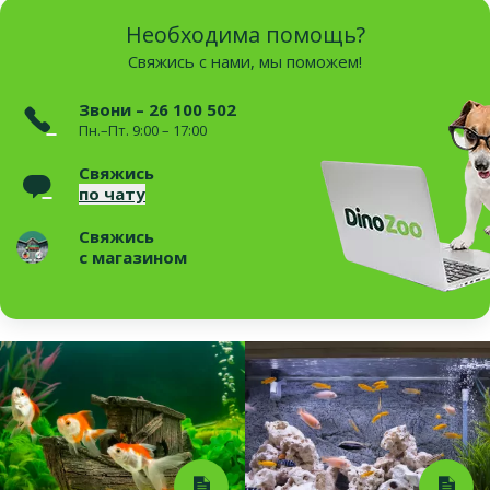
Необходима помощь?
Свяжись с нами, мы поможем!
Звони – 26 100 502
Пн.–Пт. 9:00 – 17:00
Свяжись
по чату
Свяжись
с магазином