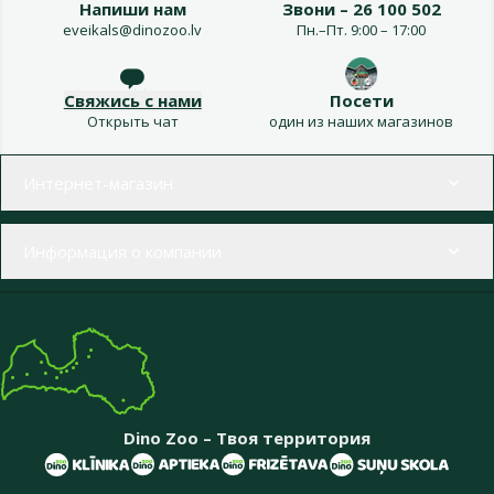
Напиши нам
Звони – 26 100 502
eveikals@dinozoo.lv
Пн.–Пт. 9:00 – 17:00
Свяжись с нами
Посети
Открыть чат
один из наших магазинов
Меню в футере
Интернет-магазин
Информация о компании
Dino Zoo – Твоя территория