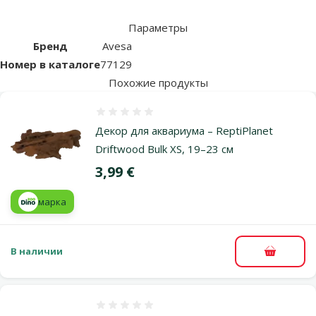
Параметры
Бренд
Avesa
Номер в каталоге
77129
Похожие продукты
Оценка 0%
Декор для аквариума – ReptiPlanet
Driftwood Bulk XS, 19–23 см
Цена
3,99 €
марка
В наличии
В корзи
Оценка 0%