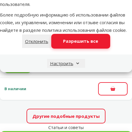
В наличии
пользователя.
В корзи
Более подробную информацию об использовании файлов
cookie, их управлении, изменении или отзыве согласия вы
Оценка 0%
найдете в разделе
политика использования файлов cookie
.
Декор для аквариума – ReptiPlanet
Driftwood Bulk L, 35–55 см
Разрешить все
Отклонить
Исходная цена
17,99 €
Скидка
Цена
8,98 €
-50 %
Настроить
марка
В наличии
В корзи
Другие подобные продукты
Статьи и советы