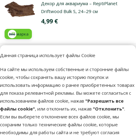
Декор для аквариума – ReptiPlanet
Driftwood Bulk S, 24–29 см
Цена
4,99 €
марка
Данная страница использует файлы Cookie
В наличии
В корзи
На сайте мы используем собственные и сторонние файлы
cookie, чтобы сохранять вашу историю покупок и
Оценка 0%
использовать информацию о ранее приобретенных товарах
Декор для аквариума – ReptiPlanet
для показа релевантной рекламы. Вы можете согласиться с
Driftwood Bulk M, 29–36 см
использованием файлов cookie, нажав
"Разрешить все
Цена
8,99 €
файлы cookie"
, или отклонить их, нажав
"Отклонить"
.
Если вы выберете отклонение всех файлов cookie, мы
марка
сохраним только технические файлы cookie, которые
необходимы для работы сайта и не требуют согласия