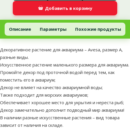
Добавить в корзину
Декоративное растение для аквариума – Avesa, размер A, раз
Добавить в корзину
Описание
Параметры
Похожие продукты
В начало страницы
superzoo.product.detail.content
Декоративное растение для аквариума – Avesa, размер A,
разные виды.
Искусственное растение маленького размера для аквариума.
Промойте декор под проточной водой перед тем, как
поместить его в аквариум;
Декор не влияет на качество аквариумной воды;
Также подходит для морских аквариумов;
Обеспечивает хорошее место для укрытия и нереста рыб;
Декор замечательно дополнит подводный мир аквариума!
В наличии разные искусственные растения – вид товара
зависит от наличия на складе.