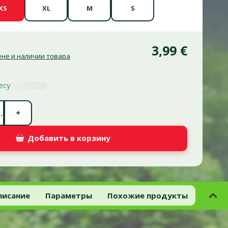
XS
XL
M
S
3,99 €
не и наличии товара
есу
Количество штук *
+
.
Добавить в корзину
писание
Параметры
Похожие продукты