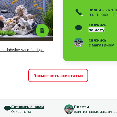
Звони – 26 10
Пн.–Пт. 9:00 – 17:
Свяжись
по чату
Свяжись
с магазином
a: dabiskie vai mākslīgie
Посмотреть все статьи
Свяжись с нами
Посети
Открыть чат
один из наших магазино