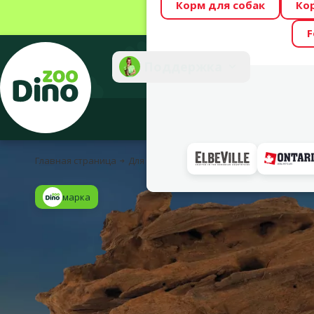
Корм для собак
Ко
Весь месяц Dino
F
Фотоконкурс “GA
Поддержка
Инте
Главная страница
Для рыбок
Аквариумный декор
Re
марка