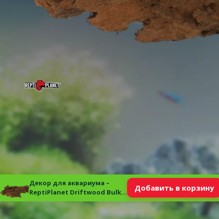
Декор для аквариума –
Добавить в корзину
ReptiPlanet Driftwood Bulk
XS, 19–23 см