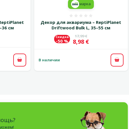
марка
 0%
Оценка 0%
eptiPlanet
Декор для аквариума – ReptiPlanet
–36 см
Driftwood Bulk L, 35–55 см
Исходная цена
17,99 €
Скидка
Цена
8,98 €
-50 %
В наличии
В корзину
В ко
мощь?
оможем!