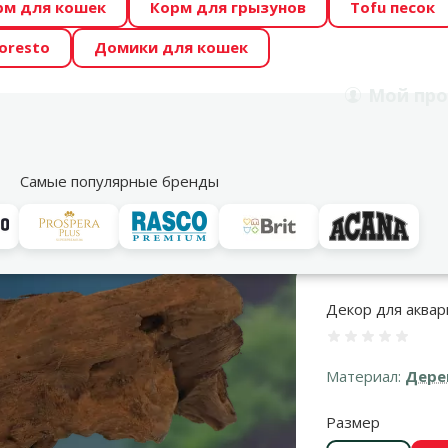
рм для кошек
Корм для грызунов
Tofu песок
 Zoo предлагает отличные цены на ТОП-овые корма! 🍖
oresto
Домики для кошек
DA ŪSAIŅI”! Возможно Твой питомец станет звездой 20
Мой
про
Поиск
рнет-магазин
Акции
Магазины
Услуги
Со
39
Самые популярные бренды
ptiPlanet Driftwood Bulk XS, 19–23 см
Декор для аквари
Оценка 0%
Материал:
Дере
Размер