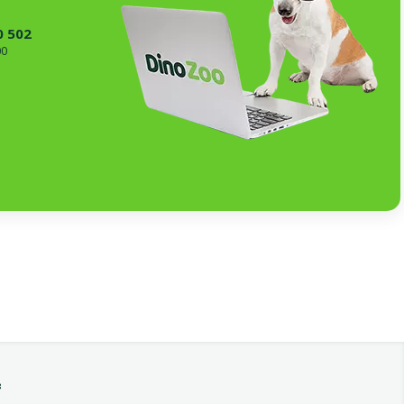
0 502
00
в