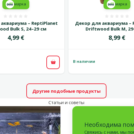
марка
марка
Оценка 0%
Оценка
аквариума – ReptiPlanet
Декор для аквариума – R
ood Bulk S, 24–29 см
Driftwood Bulk M, 29
Цена
Цена
4,99 €
8,99 €
В наличии
В корзину
Другие подобные продукты
Статьи и советы
Необходима по
Свяжись с нами, мы п