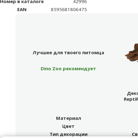
Номер в каталоге
42996
EAN
8595681806475
Лучшее для твоего питомца
Dino Zoo рекомендует
Продукт
Лучшее для твоего питомца
Dino Zoo рекомендует
Деко
Repti
Материал
Цвет
Тип декорации
Св