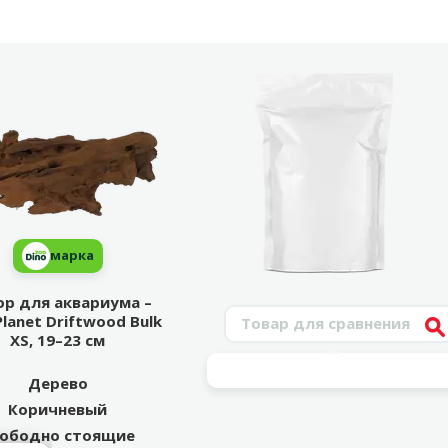
марка
р для аквариума –
Поиск продукта
Planet Driftwood Bulk
V
XS, 19–23 см
Дерево
Коричневый
ободно стоящие