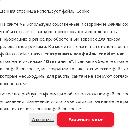
Цена
Данная страница использует файлы Cookie
Д
Другой
На сайте мы используем собственные и сторонние файлы coo
чтобы сохранять вашу историю покупок и использовать
информацию о ранее приобретенных товарах для показа
релевантной рекламы. Вы можете согласиться с использова
файлов cookie, нажав
"Разрешить все файлы cookie"
, или
отклонить их, нажав
"Отклонить"
. Если вы выберете откло
всех файлов cookie, мы сохраним только технические файлы c
которые необходимы для работы сайта и не требуют соглас
марка
пользователя.
Более подробную информацию об использовании файлов coo
управлении, изменении или отзыве согласия вы найдете в р
Repti Planet – частичка природы в твоём доме!
Всё необходимое для оснащения твоего террариума
Команда Repti Planet объехала мир, чтобы получить 
Охрана природы как вдохновение
Проверенная информация от экспертов
Уголок дикой природы в каждом доме
политика использования файлов cookie
.
дикую природу
Погрузись в мир террариумов вместе с Repti Planet –
Чтобы твой питомец был в надёжных руках, каждый пр
Цель Repti Planet заключается в создании среды, ма
Команда Repti Planet, являясь опытными селекционера
Благодаря продукции Repti Planet, мир террариумов с
Разрешить все
Отклонить
объединяет любовь к разведению рептилий и амфиби
создаётся с особой тщательностью, опираясь на мно
Repti Planet — это не просто производитель товаров 
жизни рептилий и амфибий в дикой природе. Использ
радостью делится своим опытом и знаниями, а также
частью сообщества любителей рептилий и амфибий, 
природе. Неважно, богатый ли у тебя опыт в содержа
сотрудничество с ведущими заводчиками и герпетоло
к открытиям. Чтобы узнать о стиле жизни рептилий и
производитель разрабатывает оборудование для тер
профессиональную и проверенную информацию. Это 
природы в свой дом!