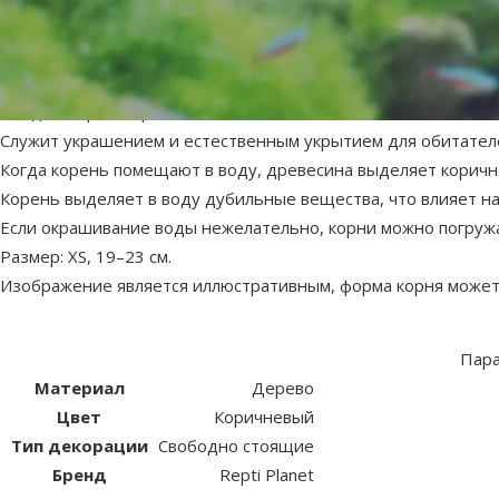
superzoo.product.detail.content
Декор для аквариума – ReptiPlanet Driftwood Bulk XS, 19–23 с
Натуральный декор для аквариума – корень дерева.
Идеальное натуральное украшение для террариумов и аква
Каждый корень оригинален;
Служит украшением и естественным укрытием для обитател
Когда корень помещают в воду, древесина выделяет коричн
Корень выделяет в воду дубильные вещества, что влияет на
Если окрашивание воды нежелательно, корни можно погружат
Размер: XS, 19–23 см.
Изображение является иллюстративным, форма корня может
Пар
Материал
Дерево
Цвет
Коричневый
Тип декорации
Свободно стоящие
Бренд
Repti Planet