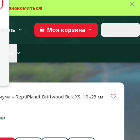
Зак
→
Ознакомиться!
27
→
Участвовать
superzoo.ch
филь
Русский
Моя
корзина
веты
Vložit do 
ума – ReptiPlanet Driftwood Bulk XS, 19–23 см
во