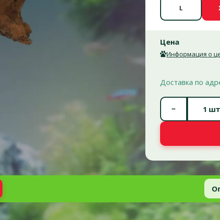
L
Цена
Информация о це
Доставка по адр
−
шт
О