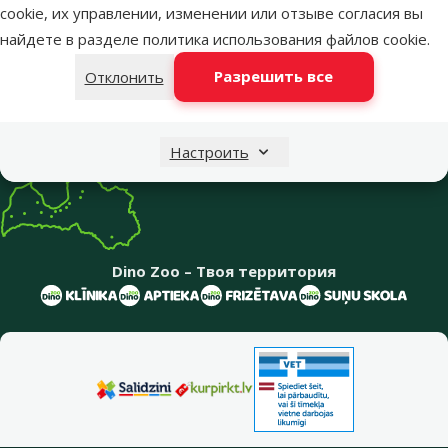
cookie, их управлении, изменении или отзыве согласия вы
Меню в футере
найдете в разделе
политика использования файлов cookie
.
Интернет-магазин
Разрешить все
Отклонить
Информация о компании
Настроить
Dino Zoo – Твоя территория