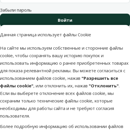
Забыли пароль
Войти
Все еще нет регистрации на сайте?
Данная страница использует файлы Cookie
Регистрируйся и получи скидку 10 %
на свой первый заказ.
На сайте мы используем собственные и сторонние файлы
cookie, чтобы сохранять вашу историю покупок и
Регистрация
использовать информацию о ранее приобретенных товарах
для показа релевантной рекламы. Вы можете согласиться с
использованием файлов cookie, нажав
"Разрешить все
файлы cookie"
, или отклонить их, нажав
"Отклонить"
.
Если вы выберете отклонение всех файлов cookie, мы
Напиши нам
Звони – 26 100 502
сохраним только технические файлы cookie, которые
eveikals@dinozoo.lv
Пн.–Пт. 9:00 – 17:00
необходимы для работы сайта и не требуют согласия
пользователя.
Свяжись с нами
Посети
Открыть чат
один из наших магазинов
Более подробную информацию об использовании файлов