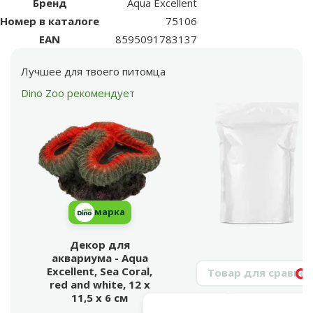
Бренд
Aqua Excellent
Номер в каталоге
75106
EAN
8595091783137
Лучшее для твоего питомца
Dino Zoo рекомендует
марка
Декор для
аквариума - Aqua
Поиск продукта
Excellent, Sea Coral,
Vy
red and white, 12 x
11,5 x 6 см