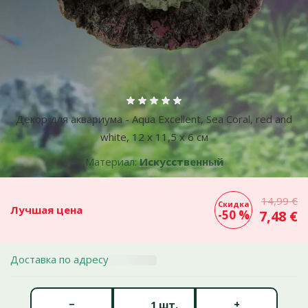
Больше фотографий
Оценка 0%
Декор для аквариума - Aqua Excellent, Sea Coral, red and
white, 12 x 11,5 x 6 см
Материал:
Искусственный
14,99 €
Скидка
Лучшая цена
-50 %
7,48 €
Доставка по адресу
Количество штук *
−
+
шт.