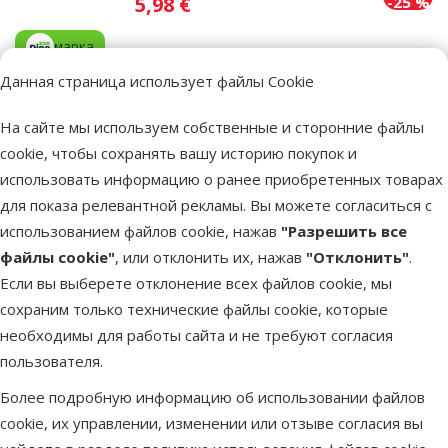
Цена
5,98 €
-25 %
марка
Данная страница использует файлы Cookie
Недоступно
Посмот
На сайте мы используем собственные и сторонние файлы
cookie, чтобы сохранять вашу историю покупок и
использовать информацию о ранее приобретенных товарах
Оценка 0%
для показа релевантной рекламы. Вы можете согласиться с
Субстрат для аквариума - Aqua Excellent
использованием файлов cookie, нажав
"Разрешить все
Color Gravel, red, 1,6 – 2,2 мм, 3 кг
файлы cookie"
, или отклонить их, нажав
"Отклонить"
.
Исходная цена
7,99 €
Скидка
Если вы выберете отклонение всех файлов cookie, мы
Цена
5,98 €
-25 %
сохраним только технические файлы cookie, которые
необходимы для работы сайта и не требуют согласия
марка
пользователя.
Более подробную информацию об использовании файлов
Недоступно
Посмот
cookie, их управлении, изменении или отзыве согласия вы