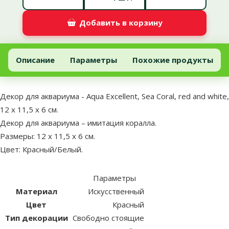
Добавить в корзину
Декор для аквариума - Aqua Excellent, Sea Coral, red and white, 12
Добавить в корзину
Описание
Параметры
Похожие продукты
В начало страницы
superzoo.product.detail.content
Декор для аквариума - Aqua Excellent, Sea Coral, red and white,
12 x 11,5 x 6 см.
Декор для аквариума – имитация коралла.
Размеры: 12 x 11,5 x 6 см.
Цвет: Красный/Белый.
Параметры
Материал
Искусственный
Цвет
Красный
Тип декорации
Свободно стоящие