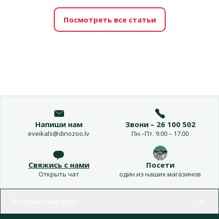
Посмотреть все статьи
Напиши нам
Звони – 26 100 502
eveikals@dinozoo.lv
Пн.–Пт. 9:00 – 17:00
Свяжись с нами
Посети
Открыть чат
один из наших магазинов
Меню в футере
Интернет-магазин