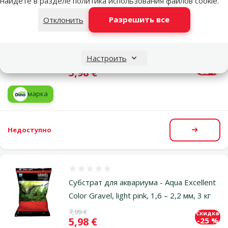
найдете в разделе
политика использования файлов cookie
.
Разрешить все
Отклонить
Оценка 0%
Субстрат для аквариума - Aqua Excellent
Color Gravel, white, 1,6 – 2,2 мм, 3 кг
Настроить
Исходная цена
7,99 €
Скидка
Цена
5,98 €
-25 %
марка
Недоступно
Посмот
Оценка 0%
Субстрат для аквариума - Aqua Excellent
Color Gravel, light pink, 1,6 – 2,2 мм, 3 кг
Исходная цена
7,99 €
Скидка
Цена
5,98 €
-25 %