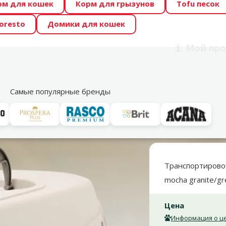
рм для кошек
Корм для грызунов
Tofu песок
 Zoo предлагает отличные цены на ТОП-овые корма! 🍖
oresto
Домики для кошек
DA ŪSAIŅI”! Возможно Твой питомец станет звездой 20
Мой
про
Поиск
рнет-магазин
Акции
Магазины
Услуги
Со
39
Самые популярные бренды
нспортировка кошек
Транспортировочные боксы
 granite/green, 51,5 x 34,5 x 27 см
Транспортировочн
mocha granite/gr
Цена
Информация о це