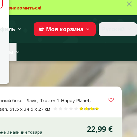
Зак
→
Ознакомиться!
27
→
Участвовать
superzoo.ch
филь
Русский
Моя
корзина
веты
Vložit do 
ый бокс – Savic, Trotter 1 Happy Planet,
Оценка 80%, количество оцен
een, 51,5 x 34,5 x 27 см
1×
оценка
22,99 €
не и наличии товара