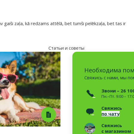
gaiši zaļa, kā redzams attēlā, bet tumši pelēkzaļa, bet tas ir
Статьи и советы
Необходима по
Свяжись с нами, мы п
Звони – 26 10
Пн.–Пт. 9:00 – 17:
Свяжись
по чату
Свяжись
с магазином