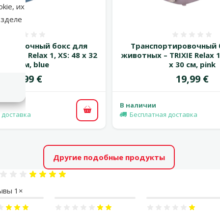
kie, их
азделе
Оценка 0%
Оценка
ртировочный бокс для
Транспортировочный 
RIXIE Relax 1, XS: 48 x 32
животных – TRIXIE Relax 1,
x 30 см, blue
x 30 см, pink
Цена
Цена
19,99 €
19,99 €
В наличии
В корзину
 доставка
Бесплатная доставка
Другие подобные продукты
Оценка 80%
ывы 1×
0%
Оценка 40%
Оценка 20%