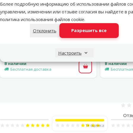
Более подробную информацию об использовании файлов coo
марка
управлении, изменении или отзыве согласия вы найдете в р
политика использования файлов cookie
.
Оценка 0%
Транспортировочный бокс – Dog
Транспо
Разрешить все
Отклонить
Fantasy Carrier, Blue, 48,5 x 32,3 x 30,1
животных – T
см
Цена
19,99 €
Настроить
В наличии
В наличии
В корзину
Бесплатная доставка
Бесплатная
Отз
1×
оценка
Оценка 100%
Оценка 80%, количество оценок: 1
Оценка 6