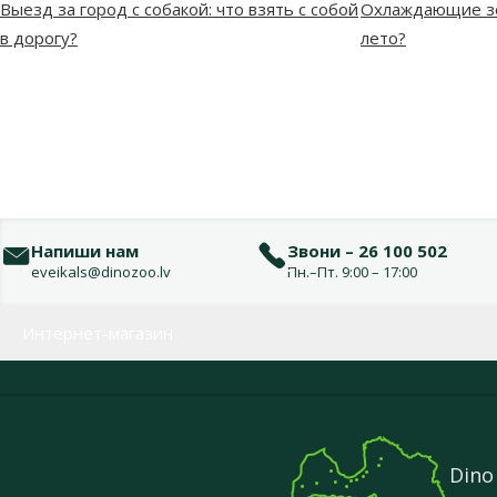
Выезд за город с собакой: что взять с собой
Охлаждающие зо
в дорогу?
лето?
Напиши нам
Звони – 26 100 502
eveikals@dinozoo.lv
Пн.–Пт. 9:00 – 17:00
Меню в футере
Интернет-магазин
Dino