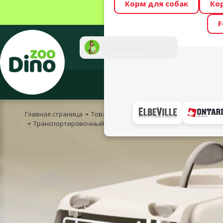
Корм для собак
Ко
Весь месяц Dino
F
Фотоконкурс “GA
Поддержка
Инте
Главная страница
Товары для кошек
Путешествия / Тра
Транспортировочный бокс Savic, Trotter 1 Happy Planet, mocha