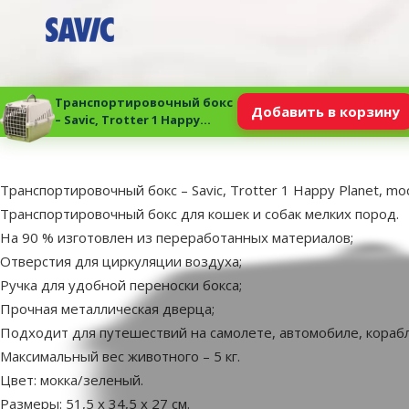
Транспортировочный бокс
Добавить в корзину
– Savic, Trotter 1 Happy
Planet, mocha granite/green,
51,5 x 34,5 x 27 см
superzoo.product.detail.content
Транспортировочный бокс – Savic, Trotter 1 Happy Planet, moch
Транспортировочный бокс для кошек и собак мелких пород.
На 90 % изготовлен из переработанных материалов;
Отверстия для циркуляции воздуха;
Ручка для удобной переноски бокса;
Прочная металлическая дверца;
Подходит для путешествий на самолете, автомобиле, кораб
Максимальный вес животного – 5 кг.
Цвет: мокка/зеленый.
Размеры: 51,5 х 34,5 х 27 см.