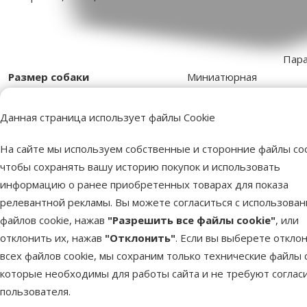
Пар
Размер собаки
Миниатюрная
Материал
100 % переработанное волокно
Цвет
Светло-коричневый
Данная страница использует файлы Cookie
Бренд
Savic
Номер в каталоге
45081
На сайте мы используем собственные и сторонние файлы coo
чтобы сохранять вашу историю покупок и использовать
информацию о ранее приобретенных товарах для показа
релевантной рекламы. Вы можете согласиться с использова
файлов cookie, нажав
"Разрешить все файлы cookie"
, или
отклонить их, нажав
"Отклонить"
. Если вы выберете откло
всех файлов cookie, мы сохраним только технические файлы c
которые необходимы для работы сайта и не требуют соглас
пользователя.