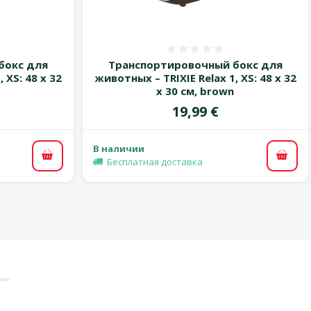
 0%
Оценка 0%
бокс для
Транспортировочный бокс для
 XS: 48 x 32
животных – TRIXIE Relax 1, XS: 48 x 32
x 30 см, brown
Цена
19,99 €
В наличии
В корзину
В ко
Бесплатная доставка