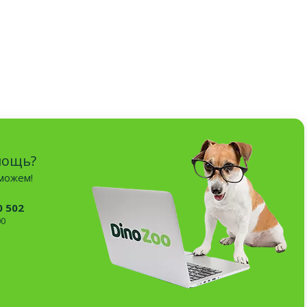
мощь?
оможем!
0 502
00