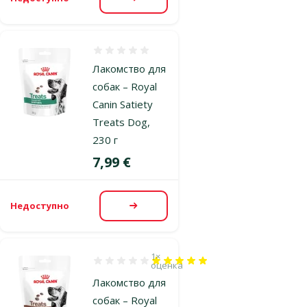
Посмотреть
Оценка 0%
Лакомство для
собак – Royal
Canin Satiety
Treats Dog,
230 г
Цена
7,99 €
Недоступно
Посмотреть
1×
Оценка 100%, количество оценок: 1
оценка
Лакомство для
собак – Royal