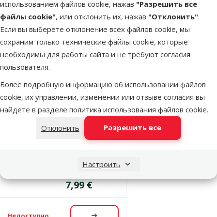
использованием файлов cookie, нажав
"Разрешить все
490 г
файлы cookie"
, или отклонить их, нажав
"Отклонить"
.
Цена
16,99 €
Если вы выберете отклонение всех файлов cookie, мы
сохраним только технические файлы cookie, которые
необходимы для работы сайта и не требуют согласия
В наличии
В корзину
пользователя.
Более подробную информацию об использовании файлов
Оценка 0%
cookie, их управлении, изменении или отзыве согласия вы
Лакомство для
найдете в разделе
политика использования файлов cookie
.
собак – Royal
Разрешить все
Отклонить
Canin
Hypoallergenic
Treats Dog,
Настроить
230 г
Цена
7,99 €
Недоступно