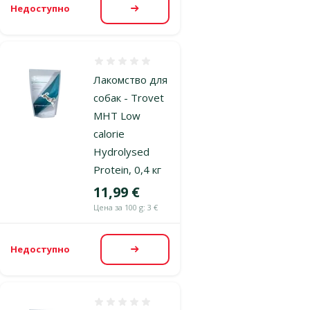
Недоступно
Посмотреть
Оценка 0%
Лакомство для
собак - Trovet
MHT Low
calorie
Hydrolysed
Protein, 0,4 кг
Цена
11,99 €
Цена за 100 g: 3 €
Недоступно
Посмотреть
Оценка 0%