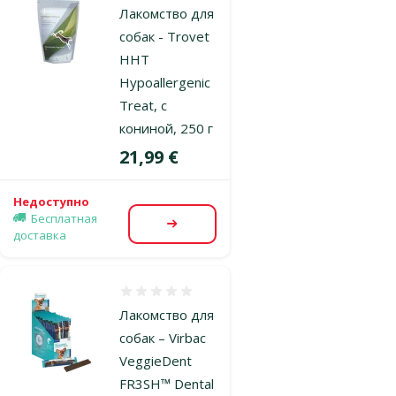
Лакомство для
собак - Trovet
HHT
Hypoallergenic
Treat, с
кониной, 250 г
Цена
21,99 €
Недоступно
Бесплатная
Посмотреть
доставка
Оценка 0%
Лакомство для
собак – Virbac
VeggieDent
FR3SH™ Dental