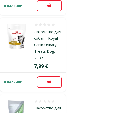
В наличии
В корзину
Оценка 0%
Лакомство для
собак – Royal
Canin Urinary
Treats Dog,
230 г
Цена
7,99 €
В наличии
В корзину
Оценка 0%
Лакомство для