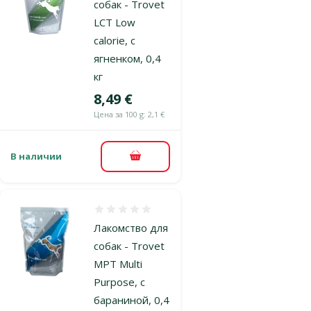
собак - Trovet
LCT Low
calorie, с
ягненком, 0,4
кг
Цена
8,49 €
Цена за 100 g: 2,1 €
В наличии
В корзину
Оценка 0%
Лакомство для
собак - Trovet
MPT Multi
Purpose, с
бараниной, 0,4