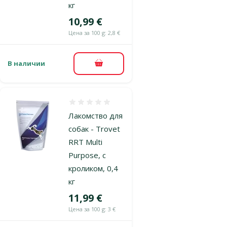
кг
Цена
10,99 €
Цена за 100 g: 2,8 €
В наличии
В корзину
Оценка 0%
Лакомство для
собак - Trovet
RRT Multi
Purpose, с
кроликом, 0,4
кг
Цена
11,99 €
Цена за 100 g: 3 €