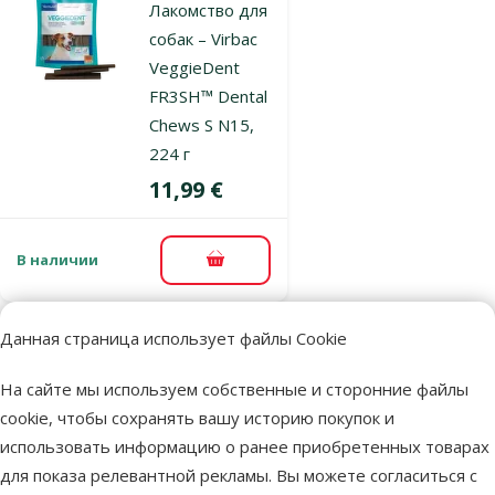
Лакомство для
собак – Virbac
VeggieDent
FR3SH™ Dental
Chews S N15,
224 г
Цена
11,99 €
В наличии
В корзину
Данная страница использует файлы Cookie
Оценка 0%
Лакомство для
На сайте мы используем собственные и сторонние файлы
собак – Virbac
cookie, чтобы сохранять вашу историю покупок и
VeggieDent
использовать информацию о ранее приобретенных товарах
FR3SH™ Dental
для показа релевантной рекламы. Вы можете согласиться с
Chews L N15,