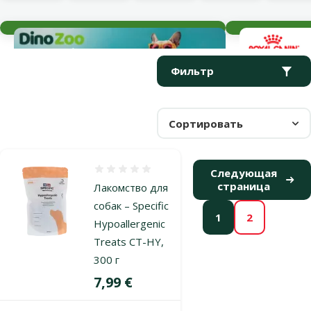
Текущие события
Параметрический фильтр
Выбранные фильтры
Продукты в категории Лечебные лакомства для собак
Фильтр
Сортировать
Оценка 0%
Следующая
страница
Лакомство для
собак – Specific
1
2
Hypoallergenic
Treats CT-HY,
300 г
Цена
7,99 €