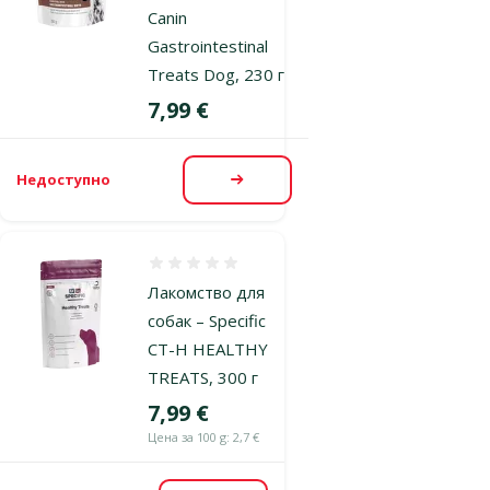
Canin
Gastrointestinal
Treats Dog, 230 г
Цена
7,99 €
Недоступно
Посмотреть
Оценка 0%
Лакомство для
собак – Specific
CT-H HEALTHY
TREATS, 300 г
Цена
7,99 €
Цена за 100 g: 2,7 €