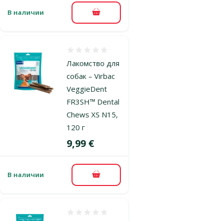
В наличии
В корзину
Оценка 0%
Лакомство для
собак – Virbac
VeggieDent
FR3SH™ Dental
Chews XS N15,
120 г
Цена
9,99 €
В наличии
В корзину
Оценка 0%