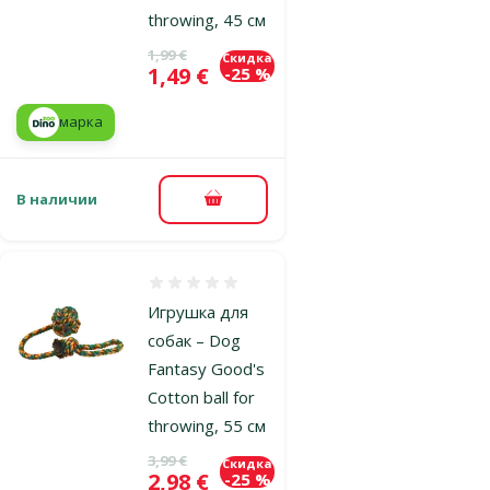
throwing, 45 см
Исходная цена
1,99 €
Скидка
Цена
1,49 €
-25 %
марка
В наличии
В корзину
Оценка 0%
Игрушка для
собак – Dog
Fantasy Good's
Cotton ball for
throwing, 55 см
Исходная цена
3,99 €
Скидка
Цена
2,98 €
-25 %