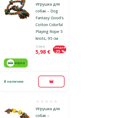
Игрушка для
собак – Dog
Fantasy Good's
Cotton Colorful
Playing Rope 5
knots, 95 см
Исходная цена
7,99 €
Скидка
Цена
5,98 €
-25 %
марка
В наличии
В корзину
Оценка 0%
Игрушка для
собак –