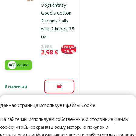
DogFantasy
Good's Cotton
2 tennis balls
with 2 knots, 35
см
Исходная цена
3,99 €
Скидка
Цена
2,98 €
-25 %
марка
В наличии
В корзину
Данная страница использует файлы Cookie
Оценка 0%
Игрушка для
На сайте мы используем собственные и сторонние файлы
собак – Dog
cookie, чтобы сохранять вашу историю покупок и
Fantasy Good's
использовать информацию о ранее приобретенных товарах