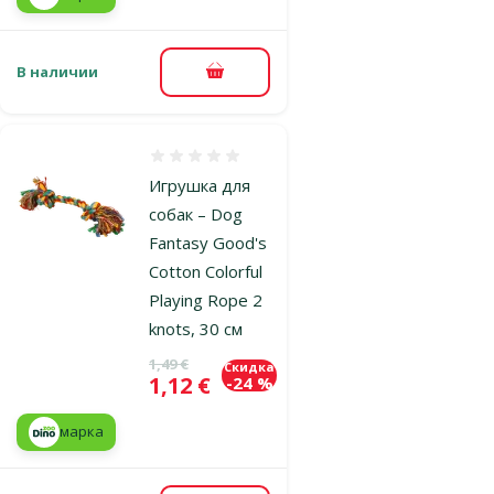
В наличии
В корзину
Оценка 0%
Игрушка для
собак – Dog
Fantasy Good's
Cotton Colorful
Playing Rope 2
knots, 30 см
Исходная цена
1,49 €
Скидка
Цена
1,12 €
-24 %
марка