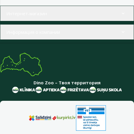
Меню в футере
Интернет-магазин
Информация о компании
Dino Zoo – Твоя территория