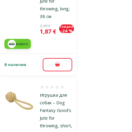
Jute for
throwing, long,
38 см
Исходная цена
2,49 €
Скидка
Цена
1,87 €
-24 %
марка
В наличии
В корзину
Оценка 0%
Игрушка для
собак – Dog
Fantasy Good's
Jute for
throwing, short,