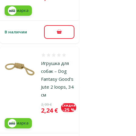
марка
В наличии
В корзину
Оценка 0%
Игрушка для
собак – Dog
Fantasy Good's
Jute 2 loops, 34
см
Исходная цена
2,99 €
Скидка
Цена
2,24 €
-25 %
марка