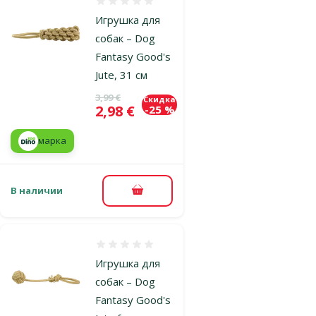
Оценка 0%
Игрушка для
собак – Dog
Fantasy Good's
Jute, 31 см
Исходная цена
3,99 €
Скидка
Цена
2,98 €
-25 %
марка
В наличии
В корзину
Оценка 0%
Игрушка для
собак – Dog
Fantasy Good's