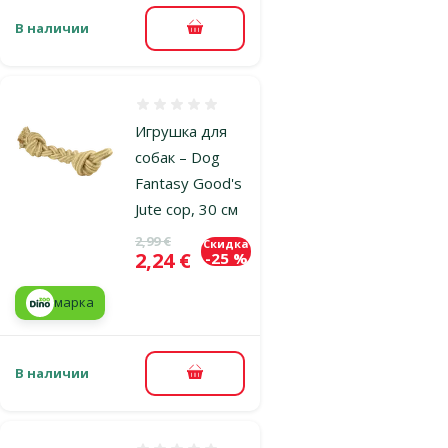
В наличии
В корзину
Оценка 0%
Игрушка для
собак – Dog
Fantasy Good's
Jute cop, 30 см
Исходная цена
2,99 €
Скидка
Цена
2,24 €
-25 %
марка
В наличии
В корзину