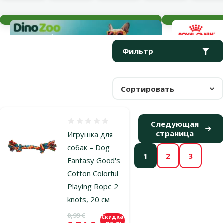
Текущие события
Параметрический фильтр
Выбранные фильтры
Продукты в категории Веревочные игрушки
Фильтр
Сортировать
Оценка 0%
Следующая
страница
Игрушка для
собак – Dog
1
2
3
Fantasy Good's
Cotton Colorful
Playing Rope 2
knots, 20 см
Исходная цена
0,99 €
Скидка