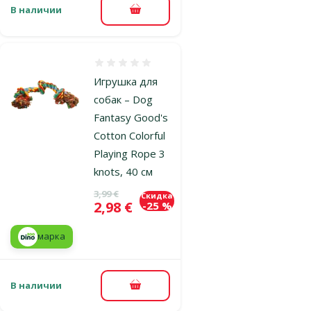
В наличии
В корзину
Оценка 0%
Игрушка для
собак – Dog
Fantasy Good's
Cotton Colorful
Playing Rope 3
knots, 40 см
Исходная цена
3,99 €
Скидка
Цена
2,98 €
-25 %
марка
В наличии
В корзину