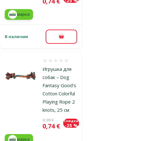
Цена
0,74 €
-25 %
марка
В наличии
В корзину
Оценка 0%
Игрушка для
собак – Dog
Fantasy Good's
Cotton Colorful
Playing Rope 2
knots, 25 см
Исходная цена
0,99 €
Скидка
Цена
0,74 €
-25 %
марка