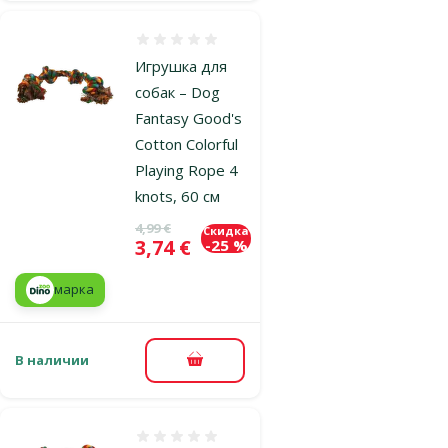
Оценка 0%
Игрушка для
собак – Dog
Fantasy Good's
Cotton Colorful
Playing Rope 4
knots, 60 см
Исходная цена
4,99 €
Скидка
Цена
3,74 €
-25 %
марка
В наличии
В корзину
Оценка 0%