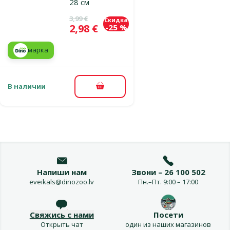
28 см
Исходная цена
3,99 €
Скидка
Цена
2,98 €
-25 %
марка
В наличии
В корзину
Напиши нам
Звони – 26 100 502
eveikals@dinozoo.lv
Пн.–Пт. 9:00 – 17:00
Свяжись с нами
Посети
Открыть чат
один из наших магазинов