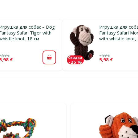
Игрушка для собак – Dog
Игрушка для соба
Fantasy Safari Tiger with
Fantasy Safari Mo
whistle knot, 18 см
with whistle knot,
7,99 €
7,99 €
Скидка
5,98 €
5,98 €
В корзину
-25 %
льтры
тегории Игрушки для щенков