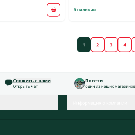
В наличии
В корзину
1
2
3
4
Свяжись с нами
Посети
Открыть чат
один из наших магазино
Информация о компании