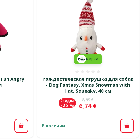
марка
 0%
Оценка 0%
 Fun Angry
Рождественская игрушка для собак
м
- Dog Fantasy, Xmas Snowman with
Hat, Squeaky, 40 см
цена
Исходная цена
8,99 €
Скидка
Цена
6,74 €
-25 %
В наличии
В корзину
В ко