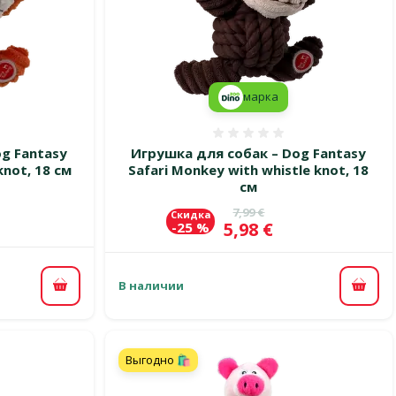
марка
 0%
Оценка 0%
g Fantasy
Игрушка для собак – Dog Fantasy
knot, 18 см
Safari Monkey with whistle knot, 18
см
цена
Исходная цена
7,99 €
Скидка
Цена
5,98 €
-25 %
В наличии
В корзину
В ко
Выгодно 🛍️