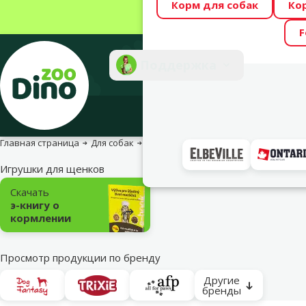
Корм для собак
Ко
Весь месяц Dino
F
Фотоконкурс “GA
Поддержка
Инте
Главная страница
Для собак
Игрушки для собак
Для щенков
Игрушки для щенков
Подкатегория
Скачать
э-книгу о
кормлении
Просмотр продукции по бренду
Другие
бренды