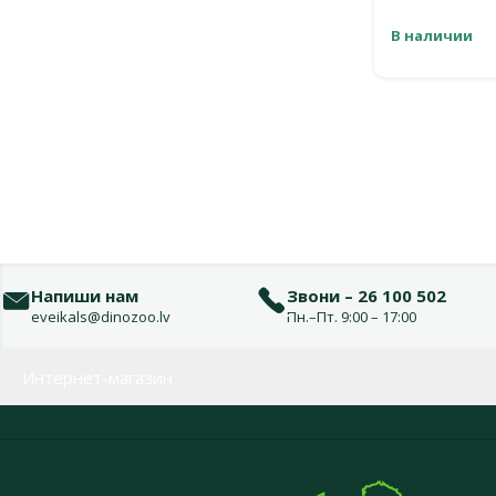
В наличии
Напиши нам
Звони – 26 100 502
eveikals@dinozoo.lv
Пн.–Пт. 9:00 – 17:00
Меню в футере
Интернет-магазин