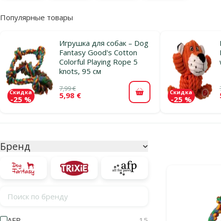
Популярные товары
Игрушка для собак – Dog
Fantasy Good's Cotton
Colorful Playing Rope 5
knots, 95 см
7,99 €
Скидка
Скидка
5,98 €
В корзину
-25 %
-25 %
Параметрический фильтр
Выбранные фи
Бренд
Продукты в ка
Поиск по бренду
AFP
15