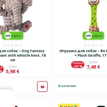
марка
марка
Оценка 0%
Оценка
ля собак – Dog Fantasy
Игрушка для собак – Be 
hant with whistle knot, 18
+ Plush Giraffe, 1
см
Исходная 
9,99 €
Скидка
Цена
7,48 €
-25 %
Исходная цена
7,99 €
ка
Цена
5,98 €
 %
В наличии
В корзину
Выгодно 🛍️