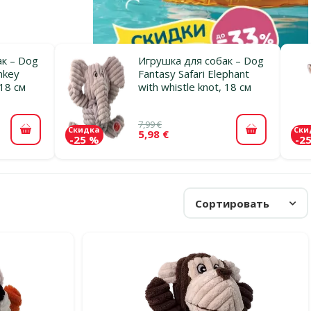
к – Dog
Игрушка для собак – Dog
nkey
Fantasy Safari Elephant
 18 см
with whistle knot, 18 см
7,99 €
Скидка
Ски
5,98 €
В корзину
В корзину
-25 %
-2
Сортировать