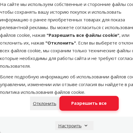
На сайте мы используем собственные и сторонние файлы coo
Цвет
чтобы сохранять вашу историю покупок и использовать
Бежевый
Белый
Бирюзовый
Желтый
Зеленый
Коричневый
Коричневый/Бежевый
Красный
Кремовый
Оранжевый
Разноцветный
Розовый
Серый
Синий
Фиолетовый
Черный
информацию о ранее приобретенных товарах для показа
Диаметр
релевантной рекламы. Вы можете согласиться с использова
файлов cookie, нажав
"Разрешить все файлы cookie"
, или
отклонить их, нажав
"Отклонить"
. Если вы выберете откло
всех файлов cookie, мы сохраним только технические файлы c
7cm
10cm
которые необходимы для работы сайта и не требуют соглас
пользователя.
Особые предложения
Игрушка дл
Более подробную информацию об использовании файлов coo
+ P
Jaunumi!
7
управлении, изменении или отзыве согласия вы найдете в р
Скидк
политика использования файлов cookie
.
Mēneša piedāvājumi
24
-35 
Разрешить все
Отклонить
Mēneša lielā akcija
80
В наличии
Настроить