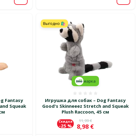
В корзину
В ко
Выгодно 🛍️
марка
 0%
Оценка 0%
g Fantasy
Игрушка для собак – Dog Fantasy
 and Squeak
Good's Skinneeez Stretch and Squeak
 см
Plush Raccoon, 45 см
цена
Исходная цена
11,99 €
Скидка
Цена
8,98 €
-25 %