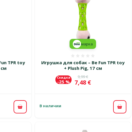
марка
 0%
Оценка 0%
Fun TPR toy
Игрушка для собак – Be Fun TPR toy
7 см
+ Plush Pig, 17 см
цена
Исходная цена
9,99 €
Скидка
Цена
7,48 €
-25 %
В наличии
В корзину
В ко