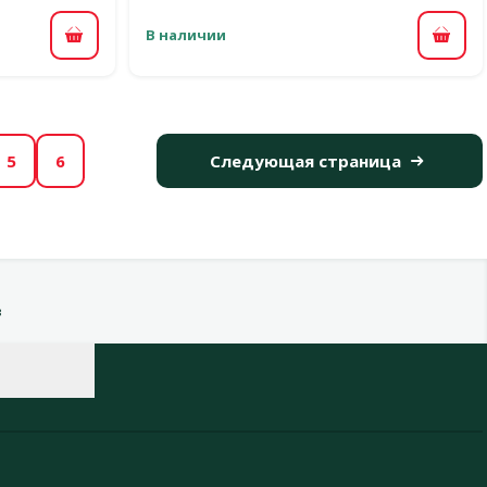
В наличии
В корзину
В ко
5
6
Следующая страница
в