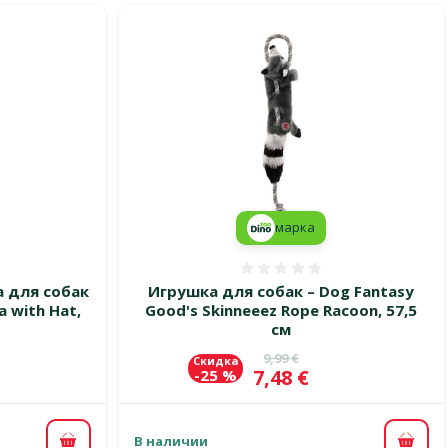
марка
 0%
Оценка 0%
 для собак
Игрушка для собак – Dog Fantasy
a with Hat,
Good's Skinneeez Rope Racoon, 57,5
м
см
цена
Исходная цена
9,99 €
Скидка
Цена
7,48 €
-25 %
В наличии