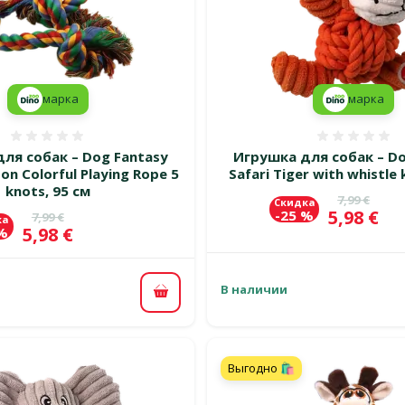
марка
марка
Оценка 0%
Оценка
ля собак – Dog Fantasy
Игрушка для собак – Do
on Colorful Playing Rope 5
Safari Tiger with whistle 
knots, 95 см
Исходная 
7,99 €
Скидка
Цена
5,98 €
-25 %
Исходная цена
7,99 €
ка
Цена
5,98 €
 %
В наличии
В корзину
Выгодно 🛍️