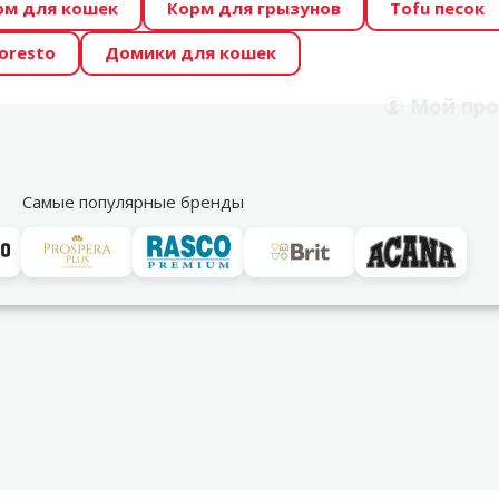
рм для кошек
Корм для грызунов
Tofu песок
 Zoo предлагает отличные цены на ТОП-овые корма! 🍖
oresto
Домики для кошек
DA ŪSAIŅI”! Возможно Твой питомец станет звездой 20
Мой
про
Поиск
рнет-магазин
Акции
Магазины
Услуги
Со
39
Самые популярные бренды