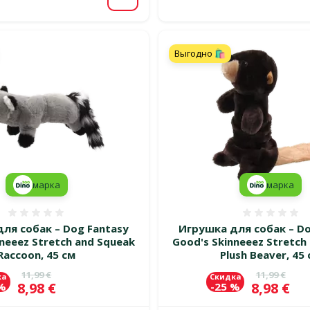
В корзину
Выгодно 🛍️
марка
марка
Оценка 0%
Оценка
ля собак – Dog Fantasy
Игрушка для собак – Do
neeez Stretch and Squeak
Good's Skinneeez Stretch
Raccoon, 45 см
Plush Beaver, 45
Исходная цена
Исходная 
11,99 €
11,99 €
ка
Скидка
Цена
Цена
8,98 €
8,98 €
 %
-25 %