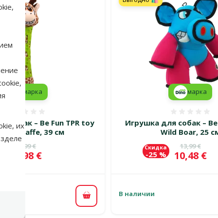
kie,
нием
нение
ookie,
марка
марка
ия
Оценка 0%
Оценка
я собак – Be Fun TPR toy
Игрушка для собак – Be
kie, их
lush Giraffe, 39 см
Wild Boar, 25 с
азделе
Исходная цена
Исходная 
19,99 €
13,99 €
а
Скидка
Цена
Цена
12,98 €
10,48 €
%
-25 %
В наличии
В корзину