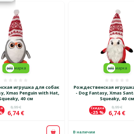
марка
марка
Оценка 0%
Оценка
ская игрушка для собак
Рождественская игрушка
sy, Xmas Penguin with Hat,
- Dog Fantasy, Xmas Sant
Squeaky, 40 см
Squeaky, 40 с
Исходная цена
Исходная 
8,99 €
8,99 €
ка
Скидка
Цена
Цена
6,74 €
6,74 €
 %
-25 %
В наличии