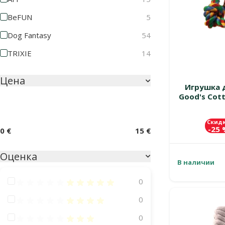
BeFUN
5
Dog Fantasy
54
TRIXIE
14
Цена
Игрушка д
Good's Cott
Скид
-25
0 €
15 €
Оценка
В наличии
Оценка 100%
0
Оценка 80%
0
Оценка 60%
0