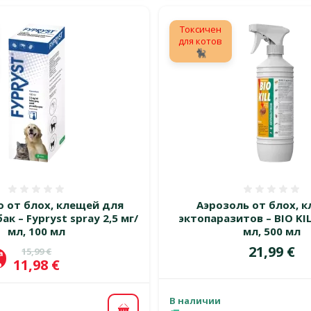
Токсичен
для котов
🐈‍⬛
Оценка 0%
Оценка
 от блох, клещей для
Аэрозоль от блох, к
ак – Fypryst spray 2,5 мг/
эктопаразитов – BIO KILL
мл, 100 мл
мл, 500 мл
Цена
21,99 €
Исходная цена
15,99 €
а
Цена
11,98 €
%
В наличии