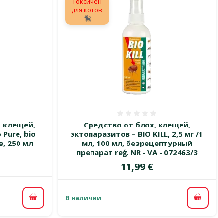
Токсичен
для котов
🐈‍⬛
 0%
Оценка 0%
, клещей,
Средство от блох, клещей,
Pure, bio
эктопаразитов – BIO KILL, 2,5 мг /1
, 250 мл
мл, 100 мл, безрецептурный
препарат reģ. NR - VA - 072463/3
Цена
11,99 €
В наличии
В корзину
В ко