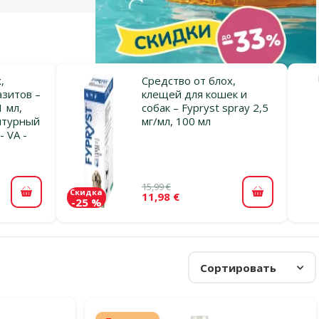
,
Средство от блох,
азитов –
клещей для кошек и
1 мл,
собак – Fypryst spray 2,5
птурный
мг/мл, 100 мл
- VA -
15,99 €
Скидка
11,98 €
В корзину
В корзину
-25 %
Сортировать