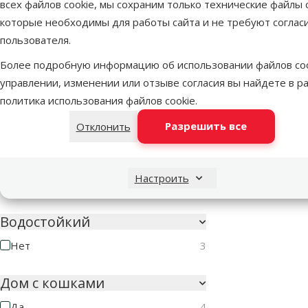
всех файлов cookie, мы сохраним только технические файлы c
Недоступно
Котенок
Взрослая
Пожилая
которые необходимы для работы сайта и не требуют соглас
кошка
кошка
пользователя.
Более подробную информацию об использовании файлов coo
Тип антипаразитарного
средства
управлении, изменении или отзыве согласия вы найдете в р
политика использования файлов cookie
.
Спрей
7
Разрешить все
Отклонить
Безопасен для семей с
детьми
Настроить
Да
3
Водостойкий
Нет
3
Дом с кошками
Да
4