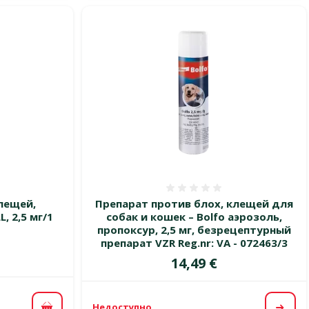
 0%
Оценка 0%
лещей,
Препарат против блох, клещей для
, 2,5 мг/1
собак и кошек – Bolfo аэрозоль,
пропоксур, 2,5 мг, безрецептурный
препарат VZR Reg.nr: VA - 072463/3
Цена
14,49 €
Недоступно