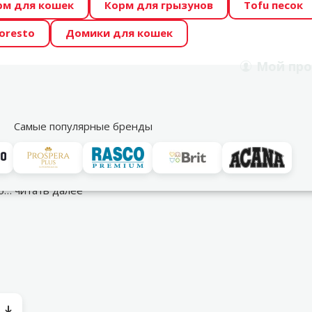
рм для кошек
Корм для грызунов
Tofu песок
 Zoo предлагает отличные цены на ТОП-овые корма! 🍖
oresto
Домики для кошек
DA ŪSAIŅI”! Возможно Твой питомец станет звездой 20
Мой
про
Поиск
рнет-магазин
Акции
Магазины
Услуги
Со
39
Самые популярные бренды
и против паразитов
ко…
читать далее