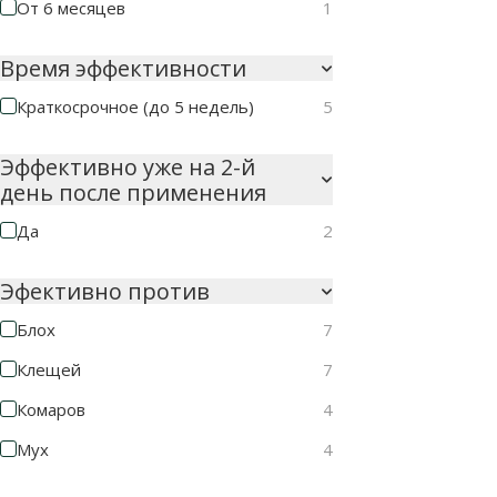
От 6 месяцев
1
Время эффективности
Краткосрочное (до 5 недель)
5
Эффективно уже на 2-й
день после применения
Да
2
Эфективно против
Блох
7
Клещей
7
Комаров
4
Мух
4