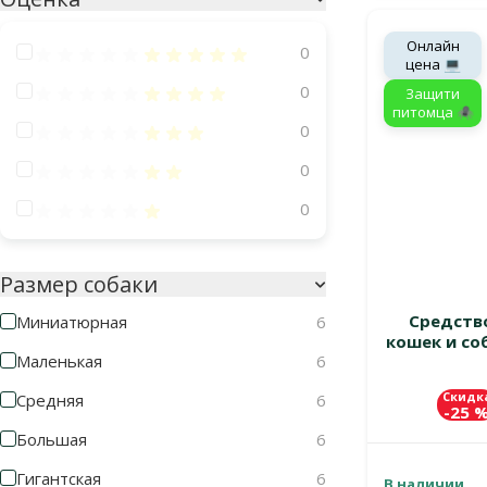
Онлайн
Оценка 100%
0
цена 💻
Оценка 80%
0
Защити
питомца 🕷️
Оценка 60%
0
Оценка 40%
0
Оценка 20%
0
Размер собаки
Средство
Миниатюрная
6
кошек и соб
Маленькая
6
Скидк
Средняя
6
-25 
Большая
6
Гигантская
6
В наличии