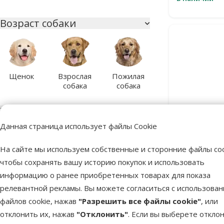
Возраст собаки
Щенок
Взрослая
Пожилая
собака
собака
Тип антипаразитарного
средства
Данная страница использует файлы Cookie
Для борьбы
6
На сайте мы используем собственные и сторонние файлы coo
Отпугивающий
3
чтобы сохранять вашу историю покупок и использовать
Средст
информацию о ранее приобретенных товарах для показа
паразитов
Возраст кошки
B
релевантной рекламы. Вы можете согласиться с использова
файлов cookie, нажав
"Разрешить все файлы cookie"
, или
отклонить их, нажав
"Отклонить"
. Если вы выберете откло