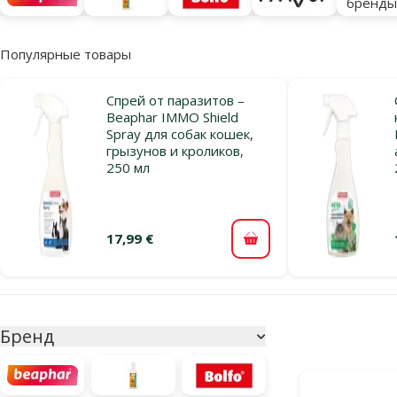
бренд
Популярные товары
Спрей от паразитов –
Beaphar IMMO Shield
Spray для собак кошек,
грызунов и кроликов,
250 мл
17,99 €
В корзину
Параметрический фильтр
Выбранные фи
Бренд
Продукты в ка