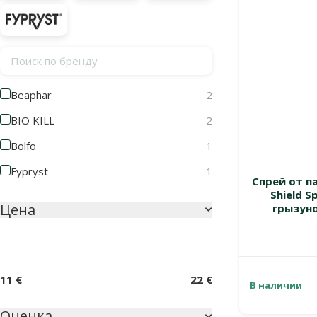
Поиск по бренду
Beaphar
2
BIO KILL
2
Bolfo
1
Fypryst
1
Спрей от п
Shield S
Цена
грызуно
11 €
22 €
В наличии
Оценка