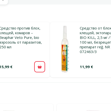
ы
Средство против блох,
Средство от блох
клещей, комаров –
клещей, эктопар
Beaphar Veto Pure, bio
BIO KILL, 2,5 мг /
аэрозоль от паразитов,
100 мл, безреце
250 мл
препарат reģ. NR 
072463/3
15,99 €
11,99 €
В корзину
льтры
тегории Спреи против паразитов для собак