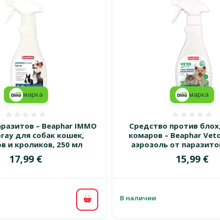
марка
марка
Оценка 0%
Оценка
аразитов – Beaphar IMMO
Средство против блох
pray для собак кошек,
комаров – Beaphar Veto 
в и кроликов, 250 мл
аэрозоль от паразитов
Цена
Цена
17,99 €
15,99 €
В наличии
В корзину