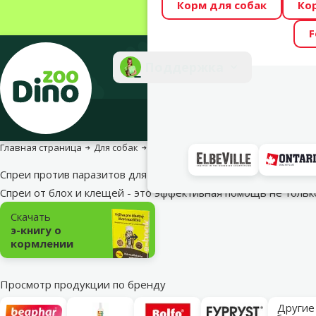
Корм для собак
Ко
Весь месяц Dino
F
Фотоконкурс “GA
Поддержка
Инте
Главная страница
Для собак
Средства против паразитов
Спре
Спреи против паразитов для собак
Спреи от блох и клещей - это эффективная помощь не толь
Подкатегория
Скачать
э-книгу о
кормлении
Просмотр продукции по бренду
Другие