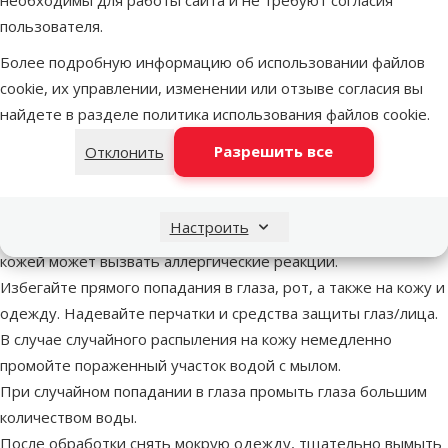
Использование аэрозолей иногда может привести к
пользователя.
образованию взрывоопасных смесей воздуха и газа.
Использовать только в хорошо проветриваемых
Более подробную информацию об использовании файлов
помещениях.
cookie, их управлении, изменении или отзыве согласия вы
Не вдыхать пары аэрозоля.
найдете в разделе
политика использования файлов cookie
.
Не распыляйте на ветер.
Разрешить все
Отклонить
Не распыляйте на других людей.
Во время использования препарата нельзя есть, пить и
курить.
Настроить
Это лекарство вызывает раздражение глаз, а контакт с
кожей может вызвать аллергические реакции.
Избегайте прямого попадания в глаза, рот, а также на кожу и
одежду. Надевайте перчатки и средства защиты глаз/лица.
В случае случайного распыления на кожу немедленно
промойте пораженный участок водой с мылом.
При случайном попадании в глаза промыть глаза большим
количеством воды.
После обработки снять мокрую одежду, тщательно вымыть