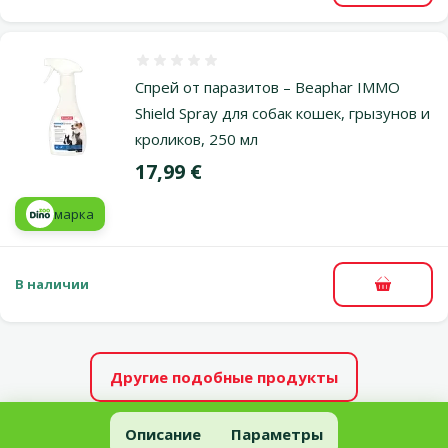
Оценка 0%
Спрей от паразитов – Beaphar IMMO
Shield Spray для собак кошек, грызунов и
кроликов, 250 мл
Цена
17,99 €
марка
В наличии
В корзи
Другие подобные продукты
Препарат против блох, клещей для собак и кошек – Bolfo аэрозо
Описание
Параметры
В начало страницы