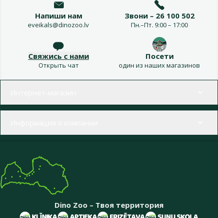
Напиши нам
Звони – 26 100 502
eveikals@dinozoo.lv
Пн.–Пт. 9:00 – 17:00
Свяжись с нами
Посети
Открыть чат
один из наших магазинов
Меню в футере
Интернет-магазин
Информация о компании
Dino Zoo – Твоя территория