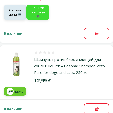
Защити
Онлайн
питомца
цена 💻
🕷️
В наличии
В корзи
Оценка 0%
Шампунь против блох и клещей для
собак и кошек – Beaphar Shampoo Veto
Pure for dogs and cats, 250 мл
Цена
12,99 €
марка
В наличии
В корзи