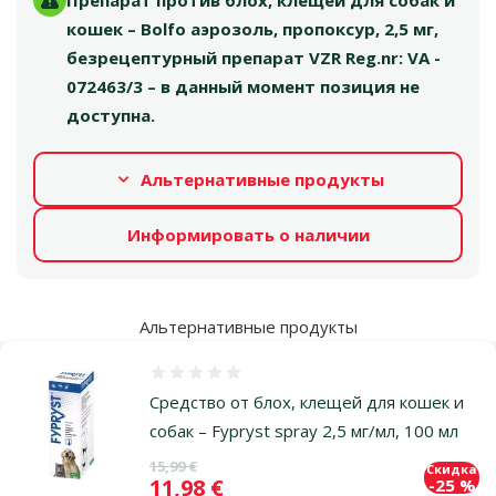
Препарат против блох, клещей для собак и
кошек – Bolfo аэрозоль, пропоксур, 2,5 мг,
безрецептурный препарат VZR Reg.nr: VA -
072463/3 – в данный момент позиция не
доступна.
Альтернативные продукты
Информировать о наличии
Альтернативные продукты
Оценка 0%
Средство от блох, клещей для кошек и
собак – Fypryst spray 2,5 мг/мл, 100 мл
Исходная цена
15,99 €
Скидка
Цена
11,98 €
-25 %