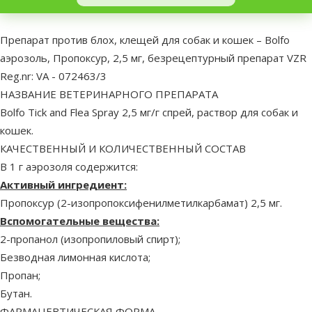
superzoo.product.detail.content
Препарат против блох, клещей для собак и кошек – Bolfo
аэрозоль, Пропоксур, 2,5 мг, безрецептурный препарат VZR
Reg.nr: VA - 072463/3
НАЗВАНИЕ ВЕТЕРИНАРНОГО ПРЕПАРАТА
Bolfo Tick and Flea Spray 2,5 мг/г спрей, раствор для собак и
кошек.
КАЧЕСТВЕННЫЙ И КОЛИЧЕСТВЕННЫЙ СОСТАВ
В 1 г аэрозоля содержится:
Активный ингредиент:
Пропоксур (2-изопропоксифенилметилкарбамат) 2,5 мг.
Вспомогательные вещества:
2-пропанол (изопропиловый спирт);
Безводная лимонная кислота;
Пропан;
Бутан.
ФАРМАЦЕВТИЧЕСКАЯ ФОРМА