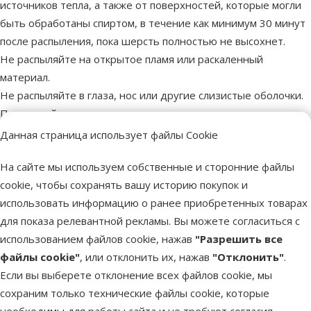
источников тепла, а также от поверхностей, которые могли
быть обработаны спиртом, в течение как минимум 30 минут
после распыления, пока шерсть полностью не высохнет.
Не распыляйте на открытое пламя или раскаленный
материал.
Не распыляйте в глаза, нос или другие слизистые оболочки.
При случайном попадании в глаза немедленно промыть
большим количеством воды.
Данная страница использует файлы Cookie
Не позволяйте собакам плавать в открытых водоемах в
На сайте мы используем собственные и сторонние файлы
течение 3 дней после обработки.
cookie, чтобы сохранять вашу историю покупок и
Лицо, вводящее ветеринарный лекарственный
использовать информацию о ранее приобретенных товарах
препарат животным, должно соблюдать особые меры
для показа релевантной рекламы. Вы можете согласиться с
предосторожности:
использованием файлов cookie, нажав
"Разрешить все
Не распыляйте на открытое пламя или раскаленный
файлы cookie"
, или отклонить их, нажав
"Отклонить"
.
материал.
Если вы выберете отклонение всех файлов cookie, мы
Хранить вдали от источников возгорания.
сохраним только технические файлы cookie, которые
Не прокалывать и не сжигать флакон после использования.
необходимы для работы сайта и не требуют согласия