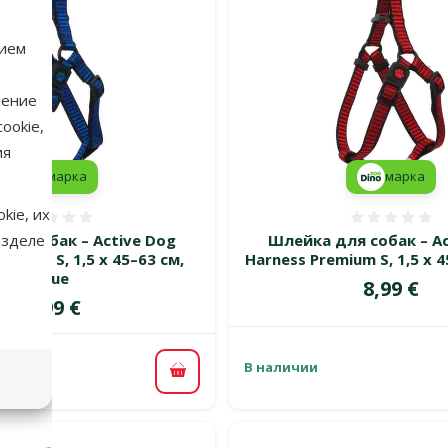
нием
нение
ookie,
ия
марка
марка
kie, их
Оценка 0%
Оценка
ля собак – Active Dog
Шлейка для собак – Ac
азделе
emium S, 1,5 x 45–63 см,
Harness Premium S, 1,5 x 4
blue
Цена
8,99 €
Цена
8,99 €
В наличии
В корзину