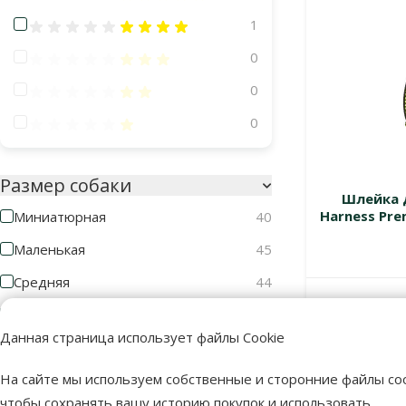
Оценка 80%
1
Оценка 60%
0
Оценка 40%
0
Оценка 20%
0
Размер собаки
Шлейка д
Harness Prem
Миниатюрная
40
Маленькая
45
Средняя
44
Большая
31
В наличии
Данная страница использует файлы Cookie
Гигантская
11
На сайте мы используем собственные и сторонние файлы coo
Материал
чтобы сохранять вашу историю покупок и использовать