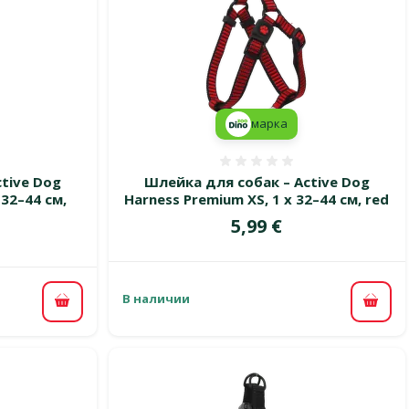
марка
 0%
Оценка 0%
tive Dog
Шлейка для собак – Active Dog
 32–44 см,
Harness Premium XS, 1 x 32–44 см, red
Цена
5,99 €
В наличии
В ко
В корзину