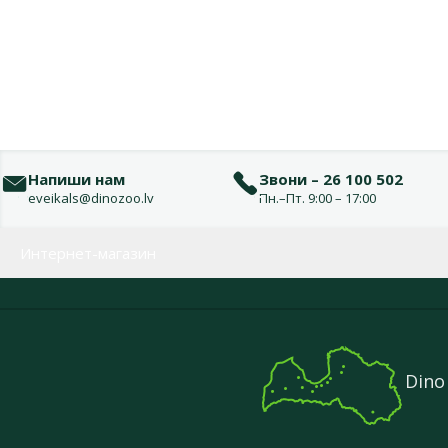
Напиши нам
Звони – 26 100 502
eveikals@dinozoo.lv
Пн.–Пт. 9:00 – 17:00
Меню в футере
Интернет-магазин
Dino