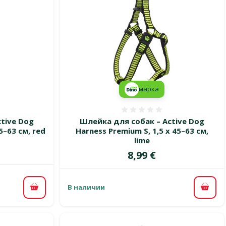
марка
 0%
Оценка 0%
tive Dog
Шлейка для собак – Active Dog
5–63 см, red
Harness Premium S, 1,5 x 45–63 см,
lime
Цена
8,99 €
В наличии
В корзину
В ко