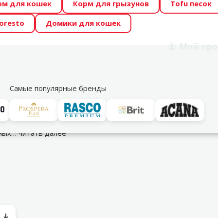
рм для кошек
Корм для грызунов
Tofu песок
 Zoo предлагает отличные цены на ТОП-овые корма! 🍖
oresto
Домики для кошек
DA ŪSAIŅI”! Возможно Твой питомец станет звездой 20
Мой
про
Поиск
рнет-магазин
Акции
Магазины
Услуги
Со
39
Самые популярные бренды
я собак
вных…
читать далее