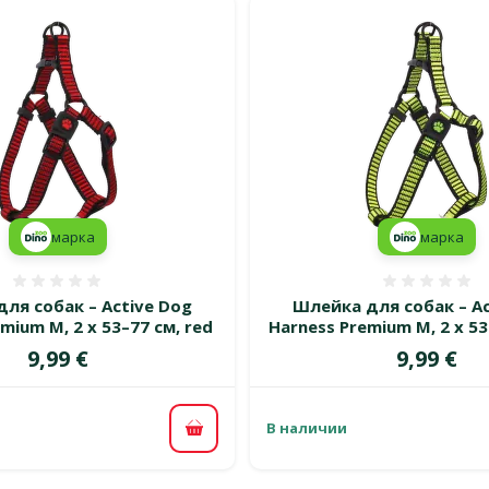
марка
марка
Оценка 0%
Оценка
ля собак – Active Dog
Шлейка для собак – Ac
mium M, 2 x 53–77 см, red
Harness Premium M, 2 x 53
Цена
Цена
9,99 €
9,99 €
В наличии
В корзину