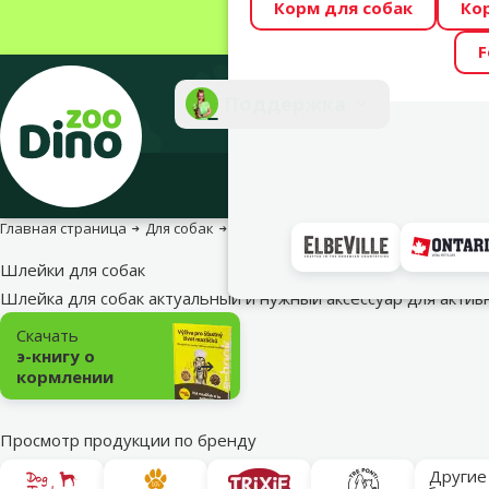
Корм для собак
Ко
Весь месяц Dino
F
Фотоконкурс “GA
Поддержка
Инте
Главная страница
Для собак
Для прогулок с собакой
Шлейки дл
Шлейки для собак
Шлейка для собак актуальный и нужный аксессуар для акти
Подкатегория
Скачать
э-книгу о
кормлении
Просмотр продукции по бренду
Другие