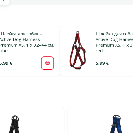
ы
Шлейка для собак –
Шлейка для соба
Active Dog Harness
Active Dog Harne
Premium XS, 1 x 32–44 см,
Premium XS, 1 x 3
blue
red
5,99 €
5,99 €
В корзину
льтры
тегории Шлейки для собак