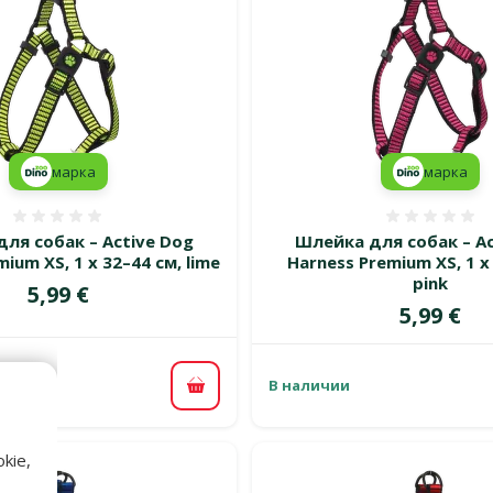
марка
марка
Оценка 0%
Оценка
ля собак – Active Dog
Шлейка для собак – Ac
ium XS, 1 x 32–44 см, lime
Harness Premium XS, 1 x
pink
Цена
5,99 €
Цена
5,99 €
В наличии
В корзину
kie,