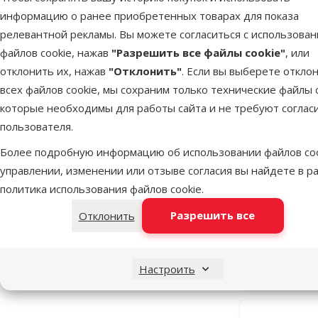
информацию о ранее приобретенных товарах для показа
Нейлон
62
релевантной рекламы. Вы можете согласиться с использова
Неопрен
17
файлов cookie, нажав
"Разрешить все файлы cookie"
, или
Полиэстер
34
отклонить их, нажав
"Отклонить"
. Если вы выберете откло
всех файлов cookie, мы сохраним только технические файлы c
Светоотражающий
1
которые необходимы для работы сайта и не требуют соглас
пользователя.
Цвет
Более подробную информацию об использовании файлов coo
Зеленый
Красный
Оранжевый
Розовый
Серый
Синий
Темно-серый
Черный
Шлейка д
управлении, изменении или отзыве согласия вы найдете в р
Harness Pr
политика использования файлов cookie
.
Разрешить все
Отклонить
В наличии
Настроить