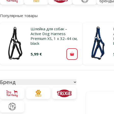
бренд
Популярные товары
Шлейка для собак –
Active Dog Harness
Premium XS, 1 x 32–44 см,
black
5,99 €
В корзину
Параметрический фильтр
Выбранные фи
Бренд
Продукты в ка