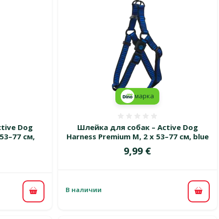
марка
 0%
Оценка 0%
tive Dog
Шлейка для собак – Active Dog
53–77 см,
Harness Premium M, 2 x 53–77 см, blue
Цена
9,99 €
В наличии
В ко
В корзину