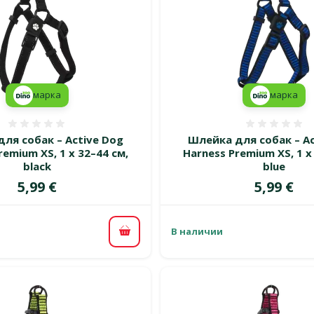
марка
марка
Оценка 0%
Оценка
ля собак – Active Dog
Шлейка для собак – Ac
remium XS, 1 x 32–44 см,
Harness Premium XS, 1 x
black
blue
Цена
Цена
5,99 €
5,99 €
В наличии
В корзину