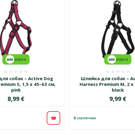
марка
марка
Оценка 0%
Оценка
ля собак – Active Dog
Шлейка для собак – Ac
emium S, 1,5 x 45–63 см,
Harness Premium M, 2 x 
pink
black
Цена
Цена
8,99 €
9,99 €
В наличии
В корзину