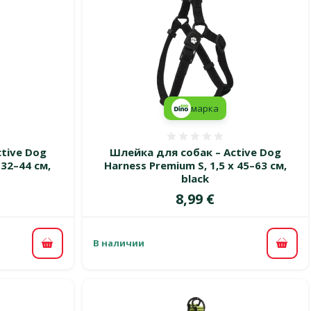
марка
 0%
Оценка 0%
tive Dog
Шлейка для собак – Active Dog
 32–44 см,
Harness Premium S, 1,5 x 45–63 см,
black
Цена
8,99 €
В наличии
В корзину
В ко