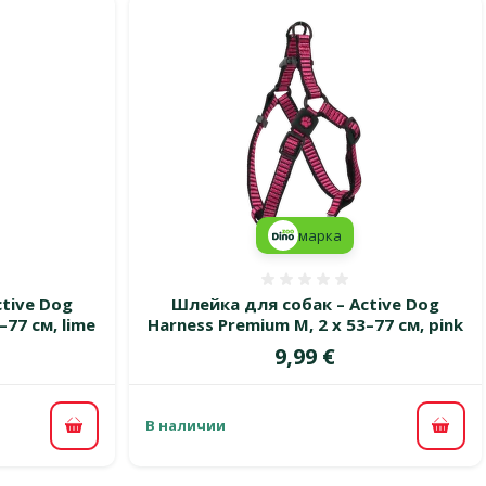
марка
 0%
Оценка 0%
tive Dog
Шлейка для собак – Active Dog
–77 см, lime
Harness Premium M, 2 x 53–77 см, pink
Цена
9,99 €
В наличии
В корзину
В ко