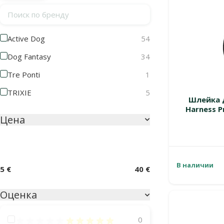
Поиск по бренду
Active Dog
54
Dog Fantasy
34
Tre Ponti
1
TRIXIE
5
Шлейка д
Harness P
Цена
В наличии
5 €
40 €
Оценка
Оценка 100%
0