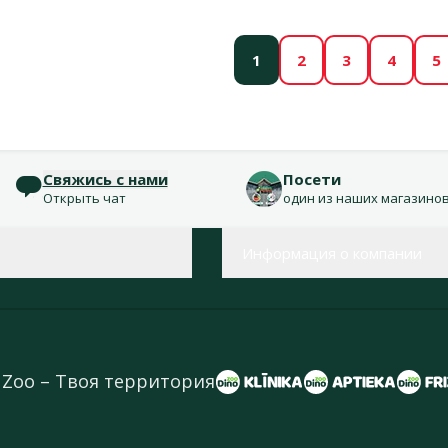
1
2
3
4
5
Свяжись с нами
Посети
Открыть чат
один из наших магазино
Информация о компании
 Zoo – Твоя территория