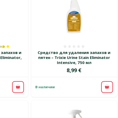
нка
100%, количество оценок: 1
Оценка 0%
 запахов и
Средство для удаления запахов и
 Eliminator,
пятен – Trixie Urine Stain Eliminator
Intensive, 750 мл
Цена
8,99 €
В наличии
В корзину
В ко