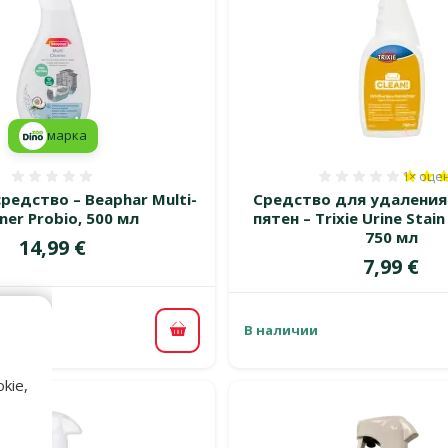
марка
1×
оце
Оценка 0%
Оценка 
редство – Beaphar Multi-
Средство для удаления
ner Probio, 500 мл
пятен – Trixie Urine Stain
750 мл
Цена
14,99 €
Цена
7,99 €
В наличии
В корзину
kie,