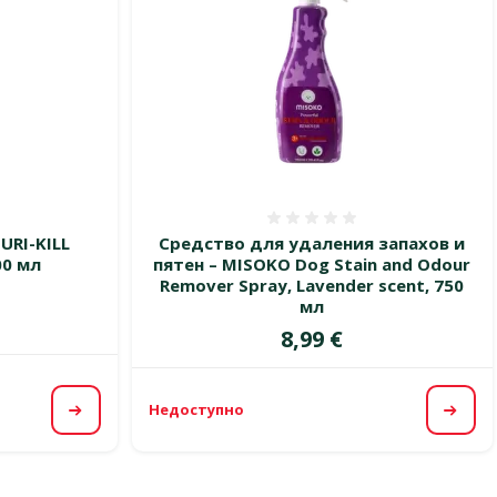
 0%
Оценка 0%
URI-KILL
Средство для удаления запахов и
00 мл
пятен – MISOKO Dog Stain and Odour
Remover Spray, Lavender scent, 750
мл
Цена
8,99 €
Недоступно
Посмотреть
Посм