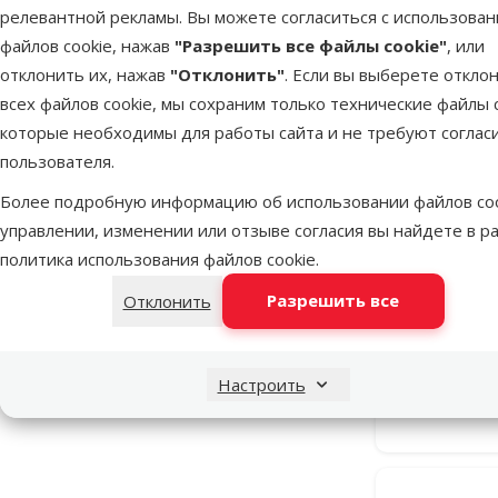
Оценка 40%
0
релевантной рекламы. Вы можете согласиться с использова
файлов cookie, нажав
"Разрешить все файлы cookie"
, или
Оценка 20%
0
отклонить их, нажав
"Отклонить"
. Если вы выберете откло
всех файлов cookie, мы сохраним только технические файлы c
Объем
которые необходимы для работы сайта и не требуют соглас
пользователя.
Более подробную информацию об использовании файлов coo
управлении, изменении или отзыве согласия вы найдете в р
500ml
750ml
Средство д
политика использования файлов cookie
.
– Beaphar 
Разрешить все
Отклонить
Настроить
Недоступно