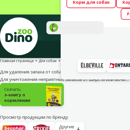
Корм для собак
Ко
Весь месяц Dino
F
Фотоконкурс “GA
Поддержка
Инте
Главная страница
Для собак
Уход и гигиена
Средства для убор
Для удаления запаха от собак
Для уничтожения неприятных запахов от шерсти или мочи…
Подкатегория
Скачать
э-книгу о
кормлении
Просмотр продукции по бренду
Другие