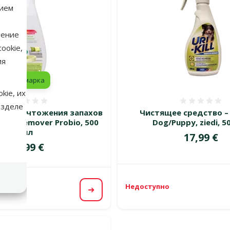
нием
нение
ookie,
ия
марка
kie, их
Оценка 0%
Оценка
азделе
ля уничтожения запахов
Чистящее средство – 
Odor Remover Probio, 500
Dog/Puppy, ziedi, 5
мл
Цена
17,99 €
Цена
14,99 €
Недоступно
Посмотреть