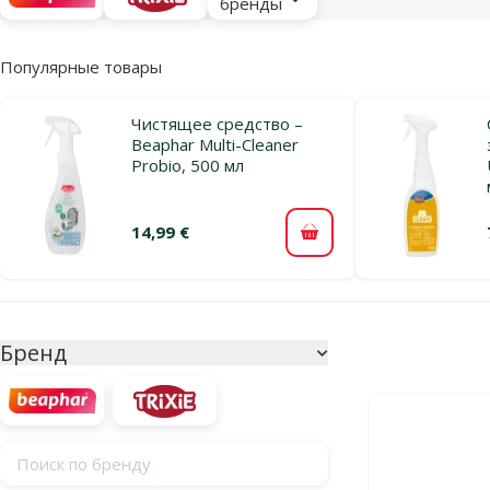
бренды
Популярные товары
Чистящее средство –
Beaphar Multi-Cleaner
Probio, 500 мл
14,99 €
В корзину
Параметрический фильтр
Выбранные фи
Бренд
Продукты в кат
Поиск по бренду