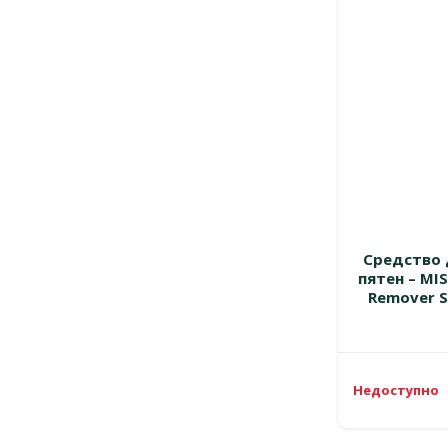
Средство 
пятен – MI
Remover S
Недоступно