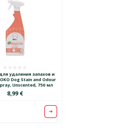
Оценка 0%
для удаления запахов и
SOKO Dog Stain and Odour
pray, Unscented, 750 мл
Цена
8,99 €
Посмотреть