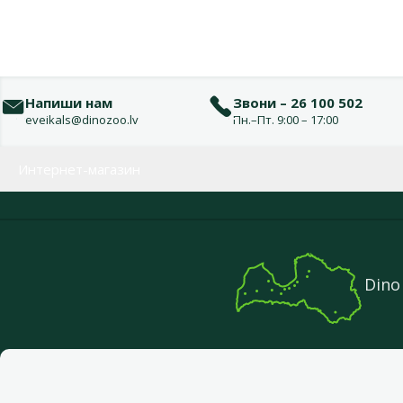
Напиши нам
Звони – 26 100 502
eveikals@dinozoo.lv
Пн.–Пт. 9:00 – 17:00
Меню в футере
Интернет-магазин
Dino