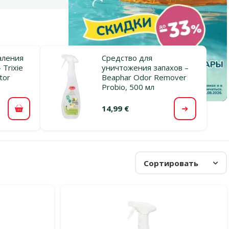
аления
Средство для
 Trixie
уничтожения запахов –
ator
Beaphar Odor Remover
Probio, 500 мл
14,99 €
В корзину
Посмотре
Сортировать