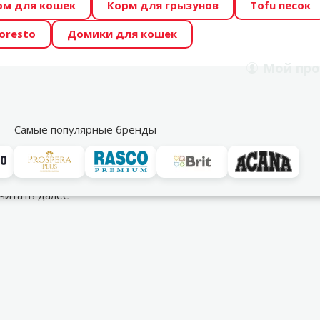
рм для кошек
Корм для грызунов
Tofu песок
 Zoo предлагает отличные цены на ТОП-овые корма! 🍖
oresto
Домики для кошек
DA ŪSAIŅI”! Возможно Твой питомец станет звездой 20
Мой
про
Поиск
рнет-магазин
Акции
Магазины
Услуги
Со
39
Самые популярные бренды
ки за собакой
Для удаления запаха
читать далее