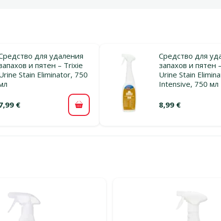
Средство для удаления
Средство для уд
запахов и пятен – Trixie
запахов и пятен –
Urine Stain Eliminator, 750
Urine Stain Elimin
мл
Intensive, 750 мл
7,99 €
8,99 €
В корзину
льтры
егории Для удаления запаха от собак