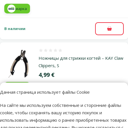
марка
В наличии
В корзи
Оценка 0%
Ножницы для стрижки когтей – KAY Claw
Clippers, S
Цена
4,99 €
марка
Данная страница использует файлы Cookie
На сайте мы используем собственные и сторонние файлы
В наличии
В корзи
cookie, чтобы сохранять вашу историю покупок и
использовать информацию о ранее приобретенных товарах
для показа релевантной рекламы. Вы можете согласиться с