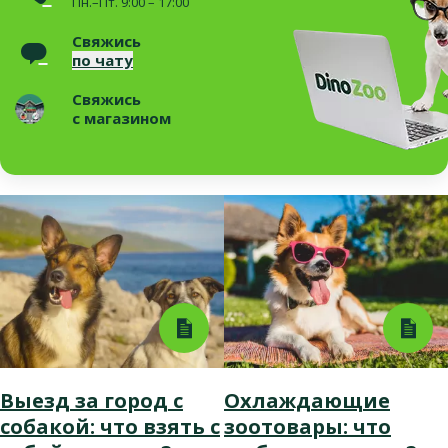
Пн.–Пт. 9:00 – 17:00
Свяжись
по чату
Свяжись
с магазином
Выезд за город с
Охлаждающие
собакой: что взять с
зоотовары: что