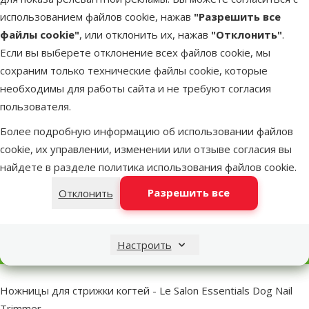
Оценка 0%
использованием файлов cookie, нажав
"Разрешить все
Ножницы для стрижки когтей – KAY Claw
файлы cookie"
, или отклонить их, нажав
"Отклонить"
.
Clippers, L
Если вы выберете отклонение всех файлов cookie, мы
Цена
5,99 €
сохраним только технические файлы cookie, которые
необходимы для работы сайта и не требуют согласия
марка
пользователя.
Более подробную информацию об использовании файлов
В наличии
В корзи
cookie, их управлении, изменении или отзыве согласия вы
найдете в разделе
политика использования файлов cookie
.
Разрешить все
Отклонить
Другие подобные продукты
Ножницы для стрижки когтей - Le Salon, Essentials Dog Nail Tr
Описание
Параметры
Настроить
В начало страницы
superzoo.product.detail.content
Ножницы для стрижки когтей - Le Salon Essentials Dog Nail
Trimmer