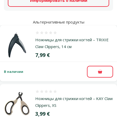
Информировать о наличии
Альтернативные продукты
Оценка 0%
Ножницы для стрижки когтей – TRIXIE
Claw Clippers, 14 см
Цена
7,99 €
В наличии
В корзи
Оценка 0%
Ножницы для стрижки когтей – KAY Claw
Clippers, XS
Цена
3,99 €