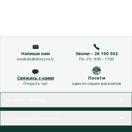
Напиши нам
Звони – 26 100 502
eveikals@dinozoo.lv
Пн.–Пт. 9:00 – 17:00
Свяжись с нами
Посети
Открыть чат
один из наших магазинов
Меню в футере
Интернет-магазин
Информация о компании