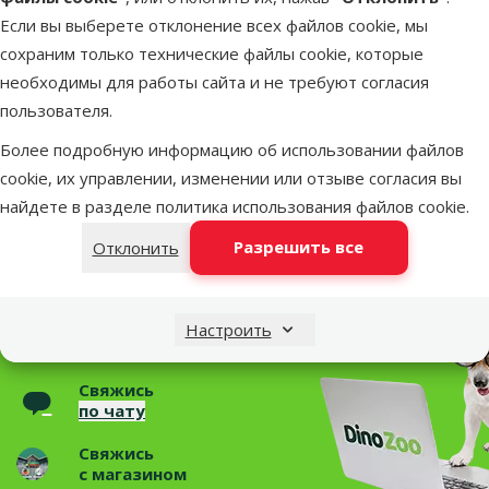
Если вы выберете отклонение всех файлов cookie, мы
сохраним только технические файлы cookie, которые
Параметры
необходимы для работы сайта и не требуют согласия
Цвет
Цвет бука
пользователя.
Бренд
Juwel
Номер в каталоге
6708
Более подробную информацию об использовании файлов
EAN
4022573710557
cookie, их управлении, изменении или отзыве согласия вы
Статьи и советы
найдете в разделе
политика использования файлов cookie
.
Разрешить все
Отклонить
Необходима помощь?
Свяжись с нами, мы поможем!
Звони – 26 100 502
Настроить
Пн.–Пт. 9:00 – 17:00
Свяжись
по чату
Свяжись
с магазином