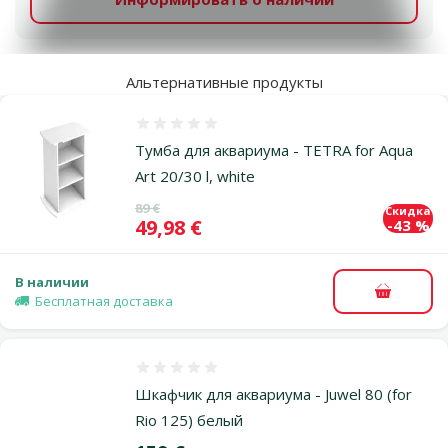
Альтернативные продукты
Оценка 0%
Тумба для аквариума - TETRA for Aqua
Art 20/30 l, white
Исходная цена
89 €
Скидка
Цена
49,98 €
-43 %
В наличии
В корзи
Бесплатная доставка
Оценка 0%
Шкафчик для аквариума - Juwel 80 (for
Rio 125) белый