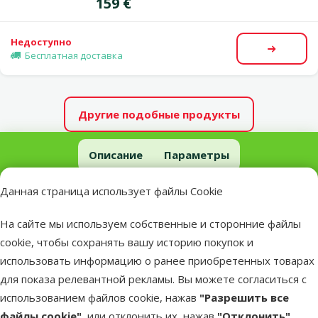
Цена
159 €
Недоступно
Посмот
Бесплатная доставка
Другие подобные продукты
Шкафчик для аквариума - Juwel 180 (for Vision 180) buk
Описание
Параметры
В начало страницы
Данная страница использует файлы Cookie
superzoo.product.detail.content
Шкафчик для аквариума - Juwel 180 (for Vision 180) buk.
На сайте мы используем собственные и сторонние файлы
Высококачественный шкаф под аквариум, используется для
cookie, чтобы сохранять вашу историю покупок и
хранения фильтров и другиx принадлежностей,
использовать информацию о ранее приобретенных товарах
необходимых для правильной работы аквариума. Все
для показа релевантной рекламы. Вы можете согласиться с
аксессуары спрятаны и поэтому не портят общее
использованием файлов cookie, нажав
"Разрешить все
впечатление.
файлы cookie"
, или отклонить их, нажав
"Отклонить"
.
Размер: 92x41x73 см.