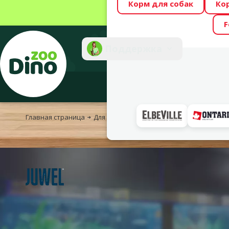
Корм для собак
Ко
Весь месяц Dino
F
Фотоконкурс “GA
Поддержка
Инте
Главная страница
Для рыбок
Аквариумы и принадлежнос