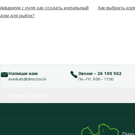
Аквариум с нуля: как создать идеальный
Как выбрать кор
дом для рыбок?
Напиши нам
Звони – 26 100 502
eveikals@dinozoo.lv
Пн.–Пт. 9:00 – 17:00
Меню в футере
Интернет-магазин
Dino