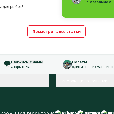
с магазином
м для рыбок?
Посмотреть все статьи
Свяжись с нами
Посети
Открыть чат
один из наших магазино
Информация о компании
 Zoo – Твоя территория