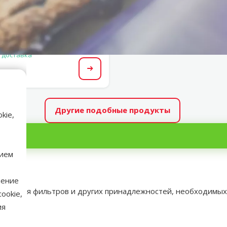
 доставка
Посмотреть
Другие подобные продукты
kie,
нием
нение
хранения фильтров и другиx принадлежностей, необходимых 
ookie,
ия