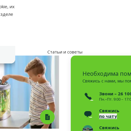
kie, их
аметры
азделе
Статьи и советы
Необходима по
Свяжись с нами, мы п
Звони – 26 10
Пн.–Пт. 9:00 – 17:
Свяжись
по чату
Свяжись