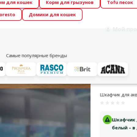
рм для кошек
Корм для грызунов
Tofu песок
 Zoo предлагает отличные цены на ТОП-овые корма! 🍖
oresto
Домики для кошек
DA ŪSAIŅI”! Возможно Твой питомец станет звездой 20
Мой
про
Поиск
рнет-магазин
Акции
Магазины
Услуги
Со
39
Самые популярные бренды
ти
Juwel 80 (for Rio 125) белый
Шкафчик для аква
Оценка 0%
Шкафчик дл
белый – в