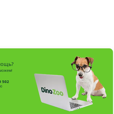
мощь?
оможем!
0 502
00