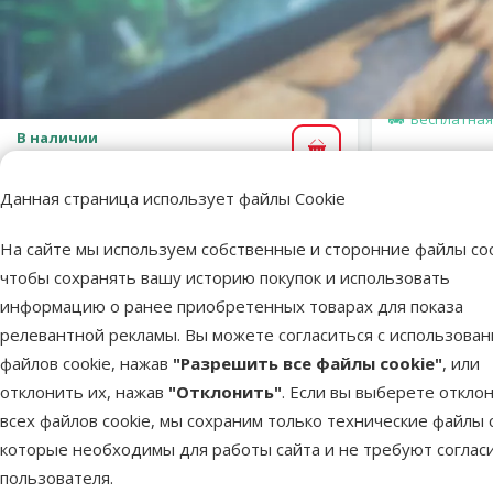
Тумба для аквариума - TETRA for
Aqua Art 20/30 l, white
Исходная цена
89 €
Скидка
Цена
49,98 €
-43 %
Недоступно
Бесплатная
В наличии
В корзину
Бесплатная доставка
Данная страница использует файлы Cookie
На сайте мы используем собственные и сторонние файлы coo
чтобы сохранять вашу историю покупок и использовать
Шкафчик для аквариума -
Juwel 80 (for Rio 125) белый
информацию о ранее приобретенных товарах для показа
релевантной рекламы. Вы можете согласиться с использова
файлов cookie, нажав
"Разрешить все файлы cookie"
, или
superzoo.product.detail.content
Шкафчик для аквариума - Juwel 80 (for Rio 125) белый.
отклонить их, нажав
"Отклонить"
. Если вы выберете откло
Высококачественный шкаф под аквариум, используется для 
всех файлов cookie, мы сохраним только технические файлы c
спрятаны и поэтому не портят общее впечатление.
которые необходимы для работы сайта и не требуют соглас
Размер: 81x63x73 см.
пользователя.