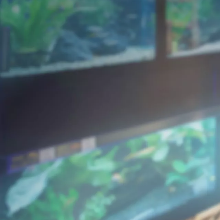
Шкафчик д
(f
Оценка 0%