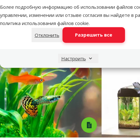
Более подробную информацию об использовании файлов coo
Пар
управлении, изменении или отзыве согласия вы найдете в р
Цвет
Белый
политика использования файлов cookie
.
Бренд
Juwel
Разрешить все
Отклонить
Номер в каталоге
72250
EAN
4022573664409
Настроить