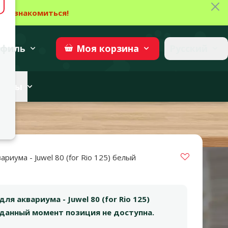
Зак
→
Ознакомиться!
27
→
Участвовать
superzoo.ch
филь
Русский
Моя
корзина
веты
Vložit do 
риума - Juwel 80 (for Rio 125) белый
я аквариума - Juwel 80 (for Rio 125)
 данный момент позиция не доступна.