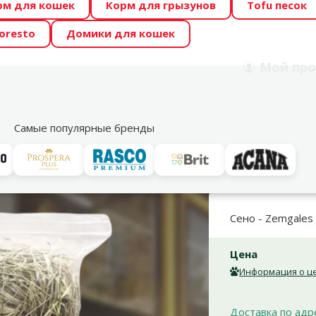
рм для кошек
Корм для грызунов
Tofu песок
 Zoo предлагает отличные цены на ТОП-овые корма! 🍖
oresto
Домики для кошек
DA ŪSAIŅI”! Возможно Твой питомец станет звездой 20
Мой
про
Поиск
рнет-магазин
Акции
Магазины
Услуги
Со
39
Самые популярные бренды
вые добавки
Сено
СЕНО - ZEMGALES SIENS
Сено - Zemgales
Цена
Информация о це
Доставка по адр