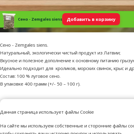
Добавить в корзину
Сено - Zemgales siens
superzoo.product.detail.content
Сено - Zemgales siens.
Натуральный, экологически чистый продукт из Латвии;
Вкусное и полезное дополнение к основному питанию грызу
Идеально подходит для кроликов, морских свинок, крыс и д
Состав: 100 % луговое сено.
В упаковке 400 грамм (+/- 50 – 100 г).
Пар
Данная страница использует файлы Cookie
Состав и вкус
Сено
На сайте мы используем собственные и сторонние файлы coo
Номер в каталоге
5999
чтобы сохранять вашу историю покупок и использовать