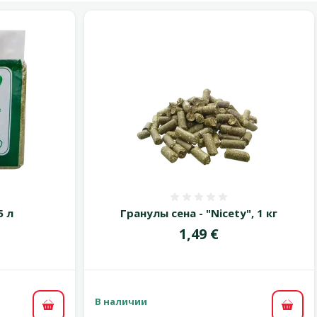
 0%
Оценка 0%
5 л
Гранулы сена - "Nicety", 1 кг
Цена
1,49 €
В наличии
В корзину
В ко