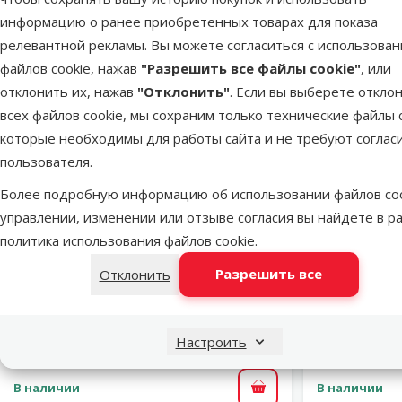
информацию о ранее приобретенных товарах для показа
Выгодно 🛍️
релевантной рекламы. Вы можете согласиться с использова
файлов cookie, нажав
"Разрешить все файлы cookie"
, или
отклонить их, нажав
"Отклонить"
. Если вы выберете откло
всех файлов cookie, мы сохраним только технические файлы c
которые необходимы для работы сайта и не требуют соглас
пользователя.
Более подробную информацию об использовании файлов coo
марка
управлении, изменении или отзыве согласия вы найдете в р
политика использования файлов cookie
.
Оценка 0%
Сено с васильком – Nature Land
Сено с м
Разрешить все
Отклонить
Meadow hay with cornflower, 650 г
Meadow h
Исходная цена
3,99 €
Скидка
Скид
Цена
2,98 €
-25 %
-25
Настроить
В наличии
В наличии
В корзину