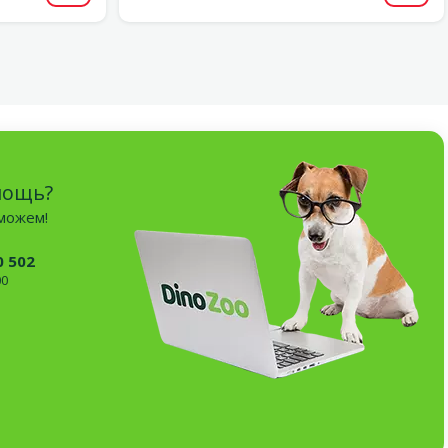
мощь?
оможем!
0 502
00