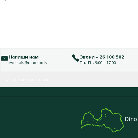
Напиши нам
Звони – 26 100 502
eveikals@dinozoo.lv
Пн.–Пт. 9:00 – 17:00
Меню в футере
Интернет-магазин
Dino