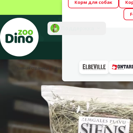
Корм для собак
Ко
Весь месяц Dino
F
Фотоконкурс “GA
Поддержка
Инте
Главная страница
Для грызунов
Корм, лакомства и пище