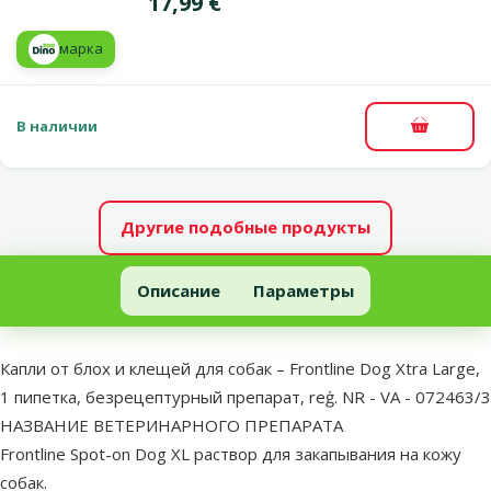
Цена
17,99 €
марка
В наличии
В корзи
Другие подобные продукты
Капли от блох и клещей для собак – Frontline Dog Xtra Large, 1 
Описание
Параметры
В начало страницы
superzoo.product.detail.content
Капли от блох и клещей для собак – Frontline Dog Xtra Large,
1 пипетка, безрецептурный препарат, reģ. NR - VA - 072463/3
НАЗВАНИЕ ВЕТЕРИНАРНОГО ПРЕПАРАТА
Frontline Spot-on Dog XL раствор для закапывания на кожу
собак.