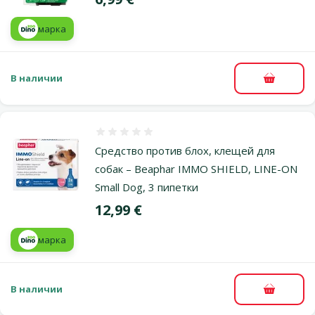
марка
В наличии
В корзи
Оценка 0%
Средство против блох, клещей для
собак – Beaphar IMMO SHIELD, LINE-ON
Small Dog, 3 пипетки
Цена
12,99 €
марка
В наличии
В корзи