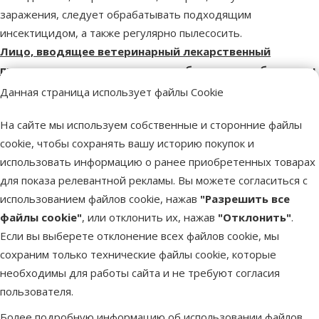
заражения, следует обрабатывать подходящим
инсектицидом, а также регулярно пылесосить.
Лицо, вводящее ветеринарный лекарственный
препарат животным, должно соблюдать особые меры
предосторожности:
Данная страница использует файлы Cookie
Это лекарство может вызвать раздражение слизистой
На сайте мы используем собственные и сторонние файлы
оболочки и глаз. Поэтому следует избегать контакта со
cookie, чтобы сохранять вашу историю покупок и
слизистой оболочкой полости рта и глазами.
использовать информацию о ранее приобретенных товарах
Людям с известной гиперчувствительностью к
для показа релевантной рекламы. Вы можете согласиться с
инсектицидам или алкоголю следует избегать контакта с
использованием файлов cookie, нажав
"Разрешить все
этим лекарством.
файлы cookie"
, или отклонить их, нажав
"Отклонить"
.
Избегайте контакта с пальцами. В этом случае вымойте руки
Если вы выберете отклонение всех файлов cookie, мы
водой с мылом.
сохраним только технические файлы cookie, которые
При случайном попадании в глаза немедленно промыть
необходимы для работы сайта и не требуют согласия
большим количеством воды.
пользователя.
Вымойте руки после использования.
Обработанных животных нельзя гладить до тех пор, пока
Более подробную информацию об использовании файлов