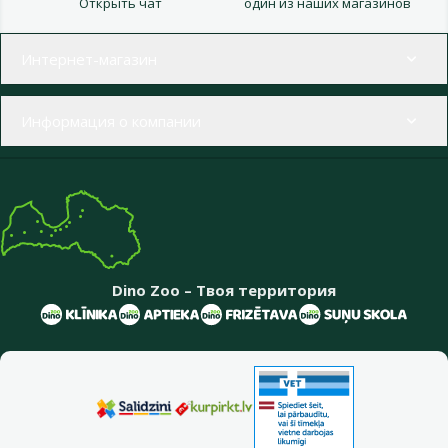
Открыть чат
один из наших магазинов
Меню в футере
Интернет-магазин
Информация о компании
Dino Zoo – Твоя территория