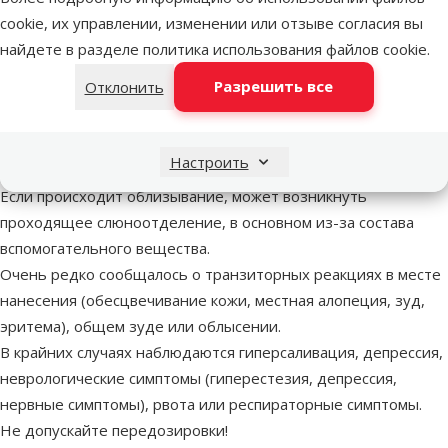
место нанесения не высохнет, а детям нельзя разрешать
cookie, их управлении, изменении или отзыве согласия вы
играть со свежеобработанными животными.
найдете в разделе
политика использования файлов cookie
.
Поэтому рекомендуется лечить животных не днем, а
Разрешить все
Отклонить
ранним вечером и не допускать недавно пролеченных
животных спать с хозяевами, особенно с детьми.
Во время обработки нельзя курить, пить и есть.
Настроить
ВОЗМОЖНЫЕ ПОБОЧНЫЕ ЭФФЕКТЫ
Если происходит облизывание, может возникнуть
проходящее слюноотделение, в основном из-за состава
вспомогательного вещества.
Очень редко сообщалось о транзиторных реакциях в месте
нанесения (обесцвечивание кожи, местная алопеция, зуд,
эритема), общем зуде или облысении.
В крайних случаях наблюдаются гиперсаливация, депрессия,
неврологические симптомы (гиперестезия, депрессия,
нервные симптомы), рвота или респираторные симптомы.
Не допускайте передозировки!