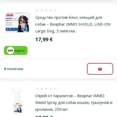
Оценка 0%
Средство против блох, клещей для
собак – Beaphar IMMO SHIELD, LINE-ON
Large Dog, 3 пипетки.
Цена
17,99 €
марка
В наличии
В корзи
Оценка 0%
Спрей от паразитов – Beaphar IMMO
Shield Spray для собак кошек, грызунов и
кроликов, 250 мл