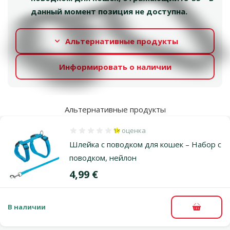
данный момент позиция не доступна.
Альтернативные продукты
Информировать о наличии
Альтернативные продукты
1×
оценка
Оценка 20%, количество оценок: 1
Шлейка с поводком для кошек – Набор с
поводком, нейлон
Цена
4,99 €
В наличии
В корзи