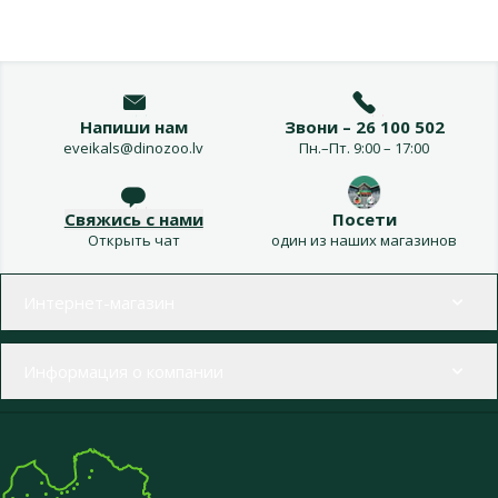
Напиши нам
Звони – 26 100 502
eveikals@dinozoo.lv
Пн.–Пт. 9:00 – 17:00
Свяжись с нами
Посети
Открыть чат
один из наших магазинов
Меню в футере
Интернет-магазин
Информация о компании