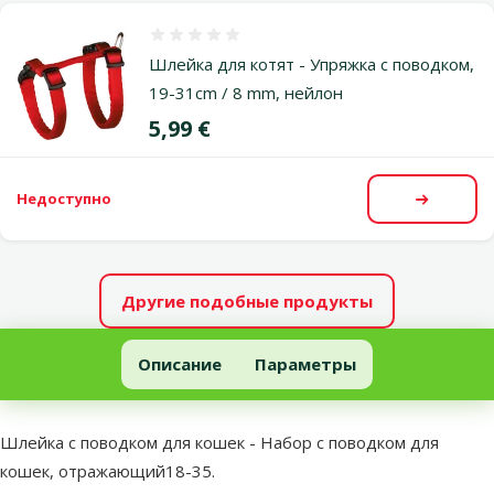
Оценка 0%
Шлейка для котят - Упряжка с поводком,
19-31cm / 8 mm, нейлон
Цена
5,99 €
Недоступно
Посмот
Другие подобные продукты
Шлейка с поводком для кошек - Набор с поводком для кошек
Описание
Параметры
В начало страницы
superzoo.product.detail.content
Шлейка с поводком для кошек - Набор с поводком для
кошек, отражающий18-35.