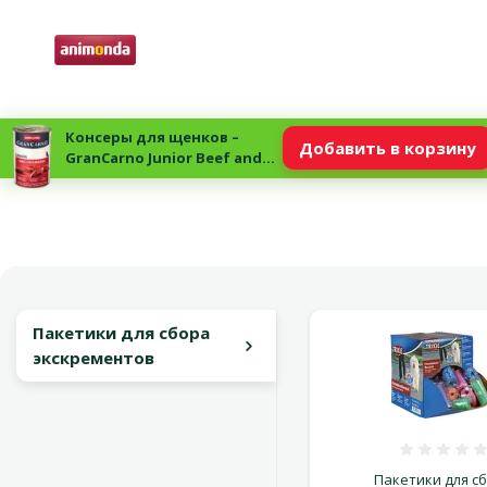
Консеры для щенков –
Добавить в корзину
GranCarno Junior Beef and
Turkey hearts, 400 г
Пакетики для сбора
экскрементов
Оцен
Пакетики для с