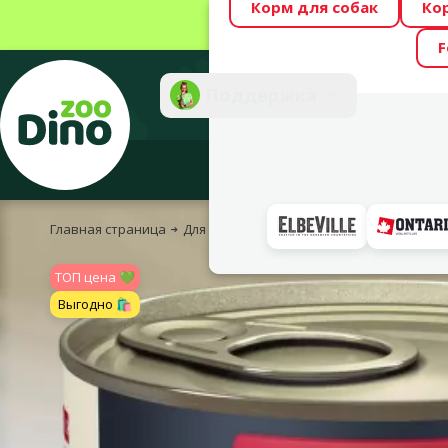
Корм для собак
Ко
Весь месяц Dino
F
Фотоконкурс “GA
Поддержка
Инте
Главная страница
Для собак
Корм и лакомства
Консерв
TOП цена 💚
Выгодно 🛍️