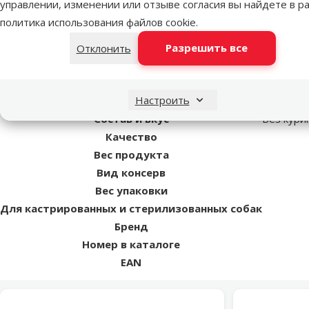
Аналитический состав: Белок 11 %, жиры 8 %, клетчатка 0,5 %,
управлении, изменении или отзыве согласия вы найдете в р
политика использования файлов cookie
.
Пар
Разрешить все
Отклонить
Размер собаки
Возраст собаки
Настроить
Состояние здоровья
Состав и вкус
Без кури
Качество
Вес продукта
Вид консерв
Вес упаковки
Для кастрированных и стерилизованных собак
Бренд
Номер в каталоге
EAN