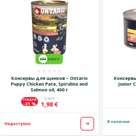
марка
Оценка 0%
Консервы для щенков – Ontario
Консервы
Puppy Chicken Pate, Spirulina and
Junior 
Salmon oil, 400 г
Исходная цена
2,89 €
Скидка
Цена
1,98 €
-31 %
В наличии
Недоступно
Посмотреть