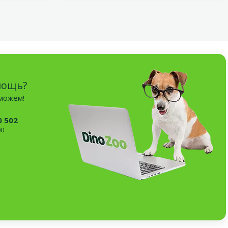
мощь?
оможем!
0 502
00