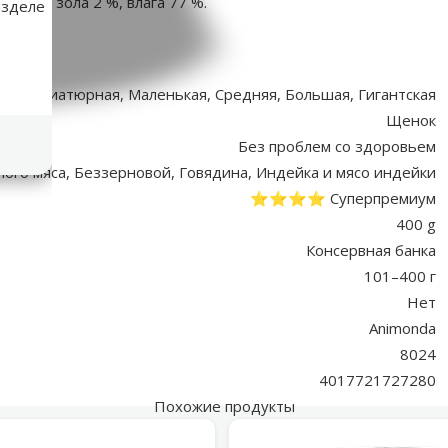
 сырая зола 2 %, влага 77 %.
азделе
аметры
Миниатюрная, Маленькая, Средняя, Большая, Гигантская
Щенок
Без проблем со здоровьем
ного мяса, Беззерновой, Говядина, Индейка и мясо индейки
⭐⭐⭐⭐ Суперпремиум
400 g
Консервная банка
101–400 г
Нет
Animonda
8024
4017721727280
Похожие продукты