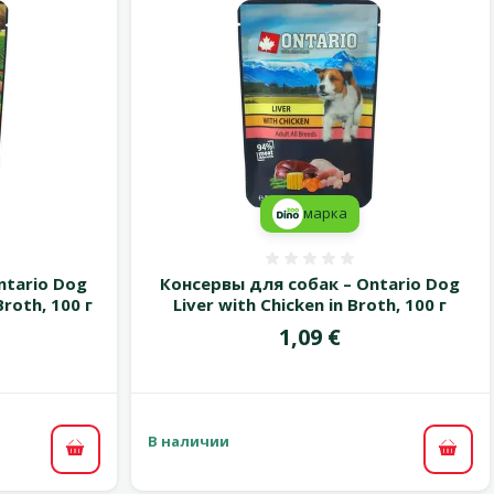
марка
 0%
Оценка 0%
ntario Dog
Консервы для собак – Ontario Dog
Broth, 100 г
Liver with Chicken in Broth, 100 г
Цена
1,09 €
В наличии
В корзину
В ко