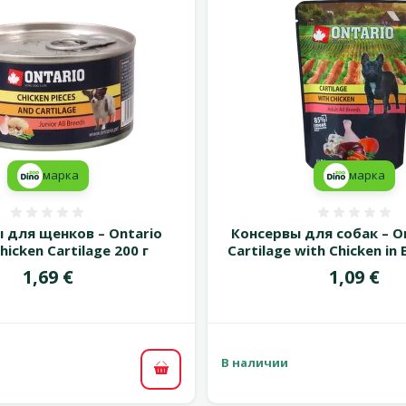
марка
марка
Оценка 0%
Оценка
 для щенков – Ontario
Консервы для собак – O
Chicken Cartilage 200 г
Cartilage with Chicken in 
Цена
Цена
1,69 €
1,09 €
В наличии
В корзину