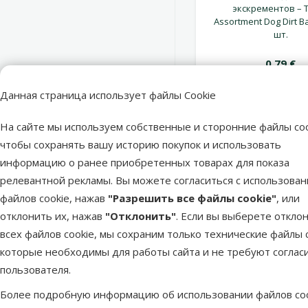
экскрементов – T
Assortment Dog Dirt Ba
шт.
0,79 €
Данная страница использует файлы Cookie
В корзи
На сайте мы используем собственные и сторонние файлы coo
чтобы сохранять вашу историю покупок и использовать
информацию о ранее приобретенных товарах для показа
релевантной рекламы. Вы можете согласиться с использова
superzoo.product.detail.content
Консеры для щенков – GranCarno Junior Beef and Turkey hearts
файлов cookie, нажав
"Разрешить все файлы cookie"
, или
Полноценный и сбалансированный влажный корм с говядиной
отклонить их, нажав
"Отклонить"
. Если вы выберете откло
Корм обеспечивает щенков всеми необходимыми питательн
всех файлов cookie, мы сохраним только технические файлы c
Содержит специально отобранные, 100 % свежие мясные ин
которые необходимы для работы сайта и не требуют соглас
Корм не содержит злаков и сои;
пользователя.
Без искусственных красителей и консервантов.
Состав: 54 % говядина (мясо, печень, легкие, сердце, почки
Более подробную информацию об использовании файлов coo