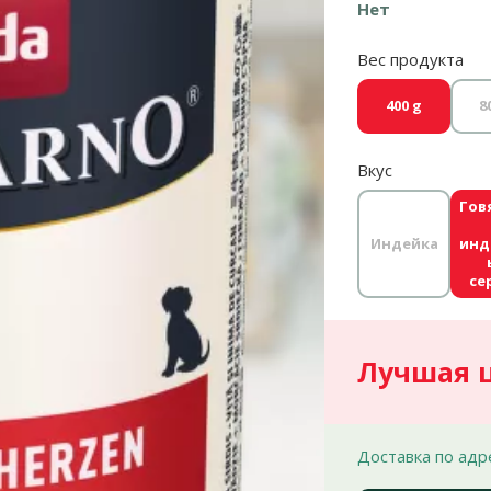
Нет
Вес продукта
400 g
8
Вкус
Гов
Индейка
ин
се
Лучшая 
Доставка по адр