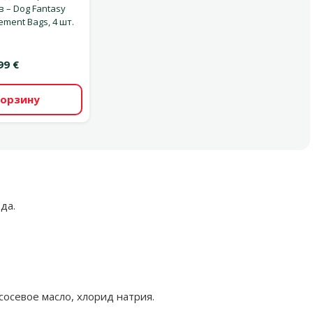
 – Dog Fantasy
ement Bags, 4 шт.
99 €
корзину
а.​
ососевое масло, хлорид натрия.