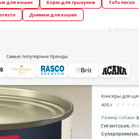
рм для кошек
Корм для грызунов
Tofu песок
 Zoo предлагает отличные цены на ТОП-овые корма! 🍖
oresto
Домики для кошек
DA ŪSAIŅI”! Возможно Твой питомец станет звездой 20
Мой
про
Поиск
рнет-магазин
Акции
Магазины
Услуги
Со
39
Самые популярные бренды
ы для собак
Для щенков
GranCarno Junior Beef and Turkey hearts, 
Консеры для щенк
400 г
Оце
Размер собаки:
Гигантская,
Воз
Суперпремиум