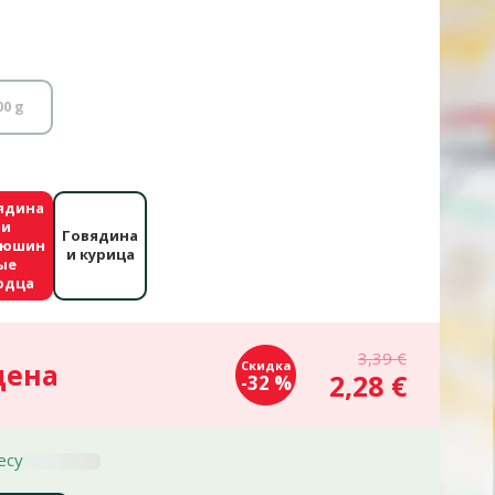
00 g
ядина
и
Говядина
дюшин
и курица
ые
рдца
3,39 €
цена
Скидка
2,28 €
-32 %
есу