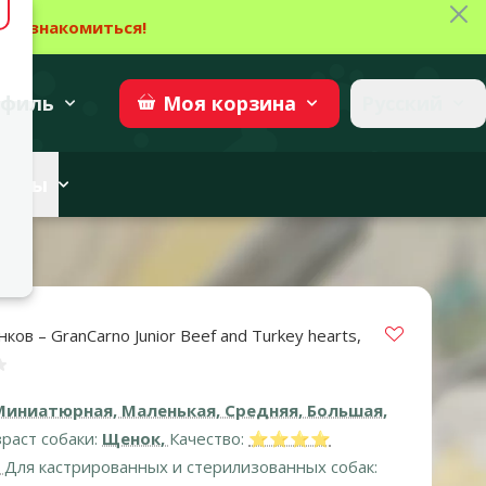
Зак
→
Ознакомиться!
27
→
Участвовать
superzoo.ch
филь
Русский
Моя
корзина
веты
400 г
Vložit do 
ов – GranCarno Junior Beef and Turkey hearts,
нка 0%
Миниатюрная, Маленькая, Средняя, Большая,
раст собаки:
Щенок,
Качество:
⭐⭐⭐⭐
,
Для кастрированных и стерилизованных собак: