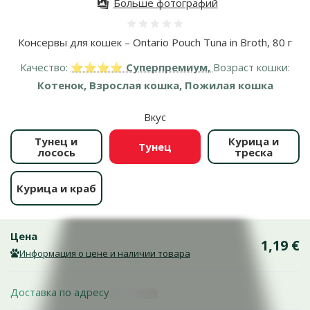
Больше фотографий
Оценка 0%
Консервы для кошек – Ontario Pouch Tuna in Broth, 80 г
Качество:
⭐⭐⭐⭐ Суперпремиум,
Возраст кошки:
Котенок, Взрослая кошка, Пожилая кошка
Вкус
Тунец и
Курица и
Тунец
лосось
треска
Курица и краб
Цена
1,19 €
Информация о цене и наличии товара
Доставка по адресу