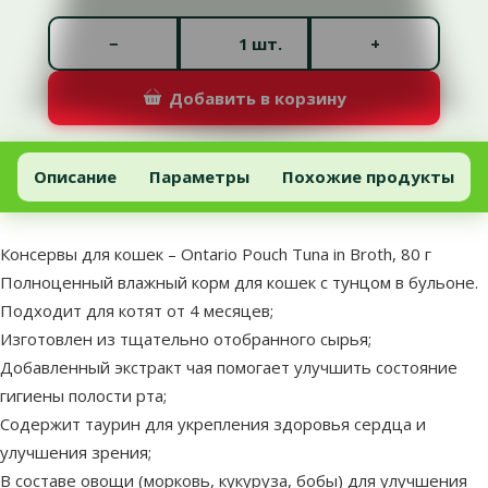
Количество штук *
−
+
шт.
Добавить в корзину
Консервы для кошек – Ontario Pouch Tuna in Broth, 80 г
Добавить в корзину
Описание
Параметры
Похожие продукты
В начало страницы
superzoo.product.detail.content
Консервы для кошек – Ontario Pouch Tuna in Broth, 80 г
Полноценный влажный корм для кошек с тунцом в бульоне.
Подходит для котят от 4 месяцев;
Изготовлен из тщательно отобранного сырья;
Добавленный экстракт чая помогает улучшить состояние
гигиены полости рта;
Содержит таурин для укрепления здоровья сердца и
улучшения зрения;
В составе овощи (морковь, кукуруза, бобы) для улучшения