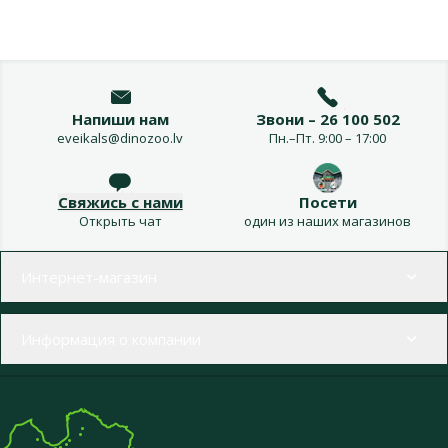
Напиши нам
Звони – 26 100 502
eveikals@dinozoo.lv
Пн.–Пт. 9:00 – 17:00
Свяжись с нами
Посети
Открыть чат
один из наших магазинов
Меню в футере
Интернет-магазин
Информация о компании