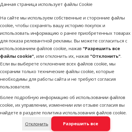
Данная страница использует файлы Cookie
На сайте мы используем собственные и сторонние файлы
cookie, чтобы сохранять вашу историю покупок и
использовать информацию о ранее приобретенных товарах
для показа релевантной рекламы. Вы можете согласиться с
использованием файлов cookie, нажав
"Разрешить все
файлы cookie"
, или отклонить их, нажав
"Отклонить"
.
Если вы выберете отклонение всех файлов cookie, мы
сохраним только технические файлы cookie, которые
необходимы для работы сайта и не требуют согласия
пользователя.
марка
Более подробную информацию об использовании файлов
cookie, их управлении, изменении или отзыве согласия вы
ONTARIO – сбалансированный корм для твоего любимца
Линейка Derma
Почему стоит выбрать ONTARIO?
Корма ONTARIO для кошек
Корма для собак ONTARIO
Влажный корм для собак
:
подходит для кошек с чувствительной
найдете в разделе
политика использования файлов cookie
.
Влажный корм доступен в виде консервов и пакетиков с
кожей и проблемами с шерстью. Она содержит жирные
Не важно, может ли твой питомец похвастаться знатным
Продукция для кошек ONTARIO разработана с учетом
ONTARIO предлагает широкий выбор продукции для
Натуральный состав без искусственных добавок и
высоким содержанием мяса и овощей. Эти продукты
кислоты Омега-3 и Омега-6, а также витамины и
Разрешить все
Отклонить
собак, разработанный с учётом их породы, возраста,
родословием или имеет лишь отдалённо известное
индивидуальных потребностей питомцев, таких как
консервантов.
минеральные вещества, поддерживают здоровье кожи
способствуют нормализации пищеварения и
Корма, адаптированные под различные потребности и
уровня активности и потребностей в поддержании
происхождение — ONTARIO предлагает корма
возраст, состояние здоровья и образ жизни, и