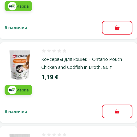
марка
В наличии
В корзи
Оценка 0%
Консервы для кошек – Ontario Pouch
Chicken and Codfish in Broth, 80 г
Цена
1,19 €
марка
В наличии
В корзи
Оценка 0%