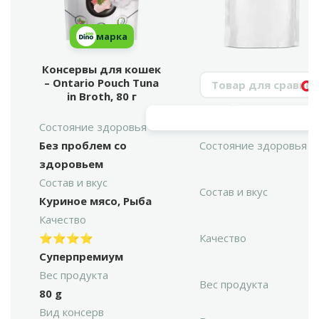
марка
Консервы для кошек
Поиск продукта
– Ontario Pouch Tuna
Vy
in Broth, 80 г
Состояние здоровья
Без проблем со
Состояние здоровья
здоровьем
Состав и вкус
Состав и вкус
Куриное мясо, Рыба
Качество
⭐⭐⭐⭐
Качество
Суперпремиум
Вес продукта
Вес продукта
80 g
Вид консерв