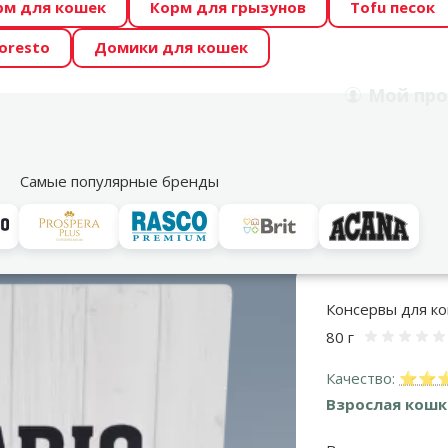
рм для кошек
Корм для грызунов
Tofu песок
 Zoo предлагает отличные цены на ТОП-овые корма! 🍖
oresto
Домики для кошек
DA ŪSAIŅI”! Возможно Твой питомец станет звездой 20
Мой
про
Поиск
рнет-магазин
Акции
Магазины
Услуги
Со
39
Самые популярные бренды
Консервы для кошек
Для взрослых кошек
Консервы для кошек Ont
Консервы для кош
80 г
Оцен
Качество:
⭐⭐⭐⭐
Взрослая кошк