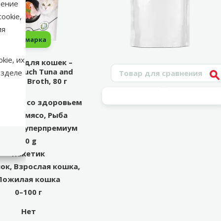
нение
ookie,
ия
марка
kie, их
сервы для кошек –
Поиск продукта
rio Pouch Tuna and
азделе
V
lmon in Broth, 80 г
роблем со здоровьем
риное мясо, Рыба
⭐ Суперпремиум
80 g
Пакетик
ок, Взрослая кошка,
Пожилая кошка
0–100 г
Нет