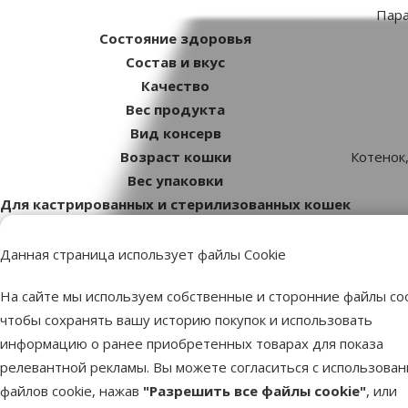
Пар
Состояние здоровья
Состав и вкус
Качество
Вес продукта
Вид консерв
Возраст кошки
Котенок
Вес упаковки
Для кастрированных и стерилизованных кошек
Бренд
Номер в каталоге
Данная страница использует файлы Cookie
EAN
На сайте мы используем собственные и сторонние файлы coo
чтобы сохранять вашу историю покупок и использовать
Лучшее для твоего питомца
информацию о ранее приобретенных товарах для показа
релевантной рекламы. Вы можете согласиться с использова
Dino Zoo рекомендует
файлов cookie, нажав
"Разрешить все файлы cookie"
, или
Продукт
Лучшее для твоего питомца