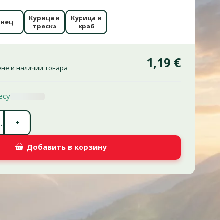
Курица и
Курица и
унец
треска
краб
1,19 €
не и наличии товара
есу
Количество штук *
+
.
Добавить в корзину