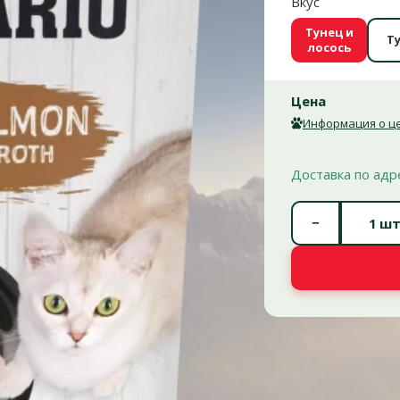
Вкус
Тунец и
Т
лосось
Цена
Информация о це
Доставка по адр
−
шт