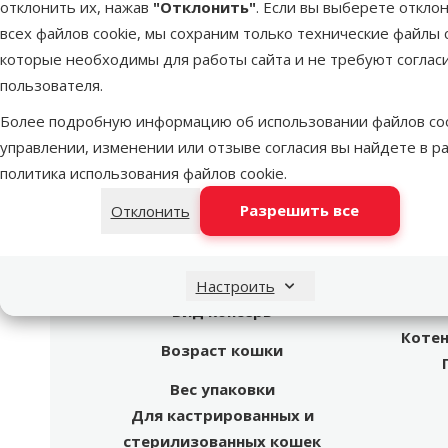
отклонить их, нажав
"Отклонить"
. Если вы выберете откло
всех файлов cookie, мы сохраним только технические файлы c
Dino Zoo рекомендует
которые необходимы для работы сайта и не требуют соглас
пользователя.
Более подробную информацию об использовании файлов coo
Кон
Onta
управлении, изменении или отзыве согласия вы найдете в р
Sa
политика использования файлов cookie
.
Состояние здоровья
Без п
Разрешить все
Отклонить
Состав и вкус
Ку
Качество
⭐⭐⭐
Вес продукта
Настроить
Вид консерв
Котен
Возраст кошки
Вес упаковки
Для кастрированных и
стерилизованных кошек