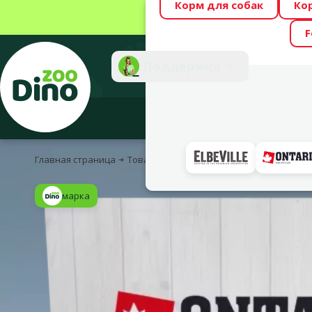
Корм для собак
Ко
Весь месяц Dino
F
Фотоконкурс “GA
Поддержка
Инте
Главная страница
Товары для кошек
Корм и лакомства
марка