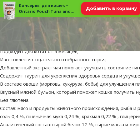
Консервы для кошек –
Добавить в корзину
Ontario Pouch Tuna and
Salmon in Broth, 80 г
superzoo.product.detail.content
Консервы для кошек – Ontario Pouch Tuna and Salmon in Broth,
Полноценный влажный корм для кошек с курицей и лососем 
Подходит для котят от 4 месяцев;
Изготовлен из тщательно отобранного сырья;
Добавленный экстракт чая помогает улучшить состояние гиг
Содержит таурин для укрепления здоровья сердца и улучш
В составе овощи (морковь, кукуруза, бобы) для улучшения 
Вкусный мясной бульон, который поможет кошке получить ну
Без глютена.
Состав: мясо и продукты животного происхождения, рыба и р
соль 0,4 %, пшеничная мука 0,24 %, крахмал 0,22 % , глицерин
Аналитический состав: сырой белок 12 %, сырые масла и жиры 