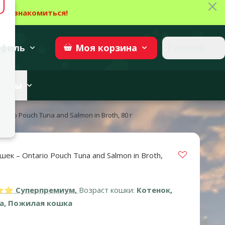
Зак
→
Ознакомиться!
27
→
Участвовать
superzoo.ch
филь
Русский
Моя
корзина
веты
ario Pouch Tuna and Salmon in Broth, 80 г
Vložit do 
ек – Ontario Pouch Tuna and Salmon in Broth,
ка 0%
 Суперпремиум,
Возраст кошки:
Котенок,
а, Пожилая кошка