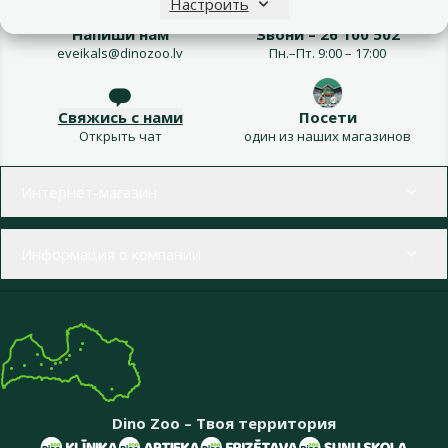
Настроить
Напиши нам
Звони – 26 100 502
eveikals@dinozoo.lv
Пн.–Пт. 9:00 – 17:00
Свяжись с нами
Посети
Открыть чат
один из наших магазинов
Меню в футере
Интернет-магазин
Информация о компании
Dino Zoo – Твоя территория