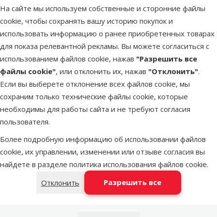
На сайте мы используем собственные и сторонние файлы
LATVIJAS PASTS почтовое
cookie, чтобы сохранять вашу историю покупок и
послезавтра
отделение
использовать информацию о ранее приобретенных товарах
для показа релевантной рекламы. Вы можете согласиться с
использованием файлов cookie, нажав
"Разрешить все
DPD Pickup tīkls
послезавтра
файлы cookie"
, или отклонить их, нажав
"Отклонить"
.
Если вы выберете отклонение всех файлов cookie, мы
сохраним только технические файлы cookie, которые
OMNIVA пакоматы
послезавтра
необходимы для работы сайта и не требуют согласия
пользователя.
Более подробную информацию об использовании файлов
Latvijas Pasts пакомат
послезавтра
cookie, их управлении, изменении или отзыве согласия вы
найдете в разделе
политика использования файлов cookie
.
Добавить в корзину
Разрешить все
Отклонить