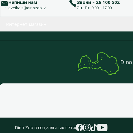
Напиши нам
Звони – 26 100 502
eveikals@dinozoo.lv
Пн.–Пт. 9:00 – 17:00
Меню в футере
Интернет-магазин
Dino
Dino Zoo в социальных сетях