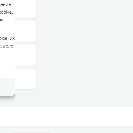
нение
в среду
ookie,
ия
в среду
kie, их
азделе
в среду
в среду