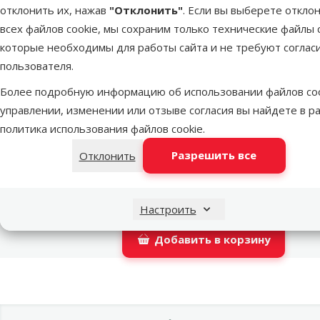
отклонить их, нажав
"Отклонить"
. Если вы выберете откло
Latvijas Pasts пакомат
всех файлов cookie, мы сохраним только технические файлы c
которые необходимы для работы сайта и не требуют соглас
пользователя.
DPD Pickup tīkls
Более подробную информацию об использовании файлов coo
управлении, изменении или отзыве согласия вы найдете в р
политика использования файлов cookie
.
LATVIJAS PASTS почтовое отделение
Разрешить все
Отклонить
OMNIVA пакоматы
Настроить
Добавить в корзину