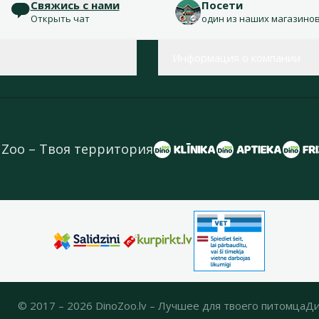
Свяжись с нами
Посети
Открыть чат
один из наших магазино
Информация о компании
 Zoo – Твоя территория
© 2017 – 2026 DinoZoo.lv – Лучшее для твоего питомца
Ди