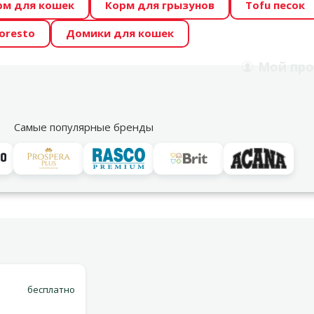
рм для кошек
Корм для грызунов
Tofu песок
 Zoo предлагает отличные цены на ТОП-овые корма! 🍖
oresto
Домики для кошек
DA ŪSAIŅI”! Возможно Твой питомец станет звездой 20
Мой
про
Поиск
рнет-магазин
Акции
Магазины
Услуги
Со
39
Самые популярные бренды
Варианты доставки
бесплатно