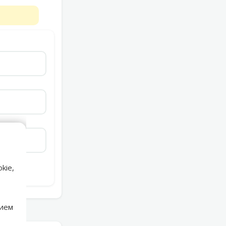
kie,
нием