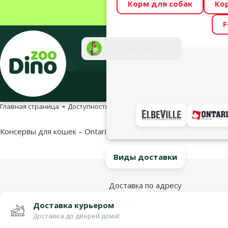
Корм для собак
Ко
Весь месяц Dino
F
Фотоконкурс “GA
Поддержка
Инте
Главная страница
Доступность продукта
Доступность продукта
Консервы для кошек – Ontario Pouch Tuna in Broth, 80 г
Виды доставки
Доставка по адресу
Доставка курьером
Доставка до дверей дома!