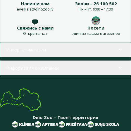
Напиши нам
Звони – 26 100 502
eveikals@dinozoo.lv
Пн.–Пт. 9:00 – 17:00
Свяжись с нами
Посети
Открыть чат
один из наших магазинов
Меню в футере
Интернет-магазин
Информация о компании
Dino Zoo – Твоя территория