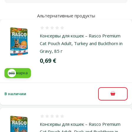
Альтернативные продукты
Оценка 0%
Консервы для кошек – Rasco Premium
Cat Pouch Adult, Turkey and Buckthorn in
Gravy, 85 г
Цена
0,69 €
марка
В наличии
В корзи
Оценка 0%
Консервы для кошек – Rasco Premium
Cat Pouch Adult, Duck and Buckthorn in