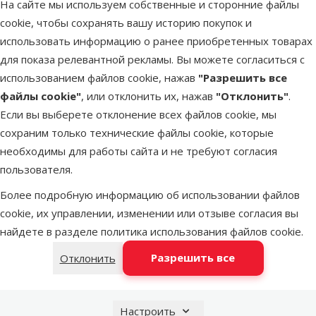
На сайте мы используем собственные и сторонние файлы
3,7 %, зола 1,3 %, клетчатка 0,5 %.
cookie, чтобы сохранять вашу историю покупок и
использовать информацию о ранее приобретенных товарах
Параметры
для показа релевантной рекламы. Вы можете согласиться с
Состояние здоровья
Без проблем со здоровьем
использованием файлов cookie, нажав
"Разрешить все
Состав и вкус
Куриное мясо, Печень
файлы cookie"
, или отклонить их, нажав
"Отклонить"
.
Качество
⭐⭐⭐ Премиум
Если вы выберете отклонение всех файлов cookie, мы
Вес продукта
85 g
сохраним только технические файлы cookie, которые
Вид консерв
Консервная банка
необходимы для работы сайта и не требуют согласия
Возраст кошки
Взрослая кошка
пользователя.
Вес упаковки
0–100 г
Более подробную информацию об использовании файлов
Бренд
Gourmet
cookie, их управлении, изменении или отзыве согласия вы
Номер в каталоге
86180
найдете в разделе
политика использования файлов cookie
.
Разрешить все
Отклонить
Настроить