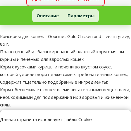
Консервы для кошек - Gourmet Gold Chicken and Liver in gravy, 85
Описание
Параметры
В начало страницы
superzoo.product.detail.content
Консервы для кошек - Gourmet Gold Chicken and Liver in gravy,
85 г.
Полноценный и сбалансированный влажный корм с мясом
курицы и печенью для взрослых кошек.
Корм с кусочками курицы и печени во вкусном соусе,
который удовлетворит даже самых требовательных кошек;
Содержит тщательно подобранные ингредиенты;
Корм обеспечивает кошек всеми питательными веществами,
необходимыми для поддержания их здоровья и жизненной
силы.
Состав: Мясо и субпродукты (в том числе 4 % мясо курицы, 4
Данная страница использует файлы Cookie
% печень), злаки, минеральные вещества, различные сахара.
Аналитический состав: Влажность 81,5 %, белок 7,5 %, жиры