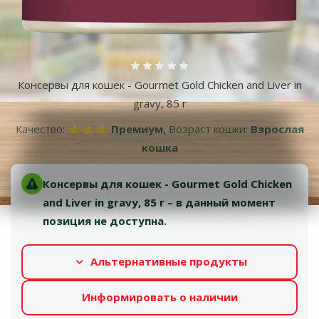
Оценка 0%
Консервы для кошек - Gourmet Gold Chicken and Liver in
gravy, 85 г
Качество:
⭐⭐⭐ Премиум,
Возраст кошки:
Взрослая
кошка
Консервы для кошек - Gourmet Gold Chicken
and Liver in gravy, 85 г – в данный момент
позиция не доступна.
Альтернативные продукты
Информировать о наличии