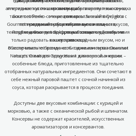
В ассортименте Gourmet Gold – нежные паштеты,
для разнообразного и вкусного рациона вашего
высококачественных, тщательно отобранных
аппетитные кусочки мяса или рыбы в ароматном соусе, а
ингредиентов по широкому ассортименту изысканных
питомца.
также особенно сочные консервы Succulent Delights с
Gourmet Perle – это не только отличный вкус, но и
рецептов.
Gourmet предлагает разнообразные сочетания вкусов,
полноценный набор питательных веществ,
медленно тушенными кусочками.
текстур и компонентов
Рецепты Gourmet Gold разработаны так, чтобы не
необходимых для здоровья и жизненной энергии
–
для настоящего удовольствия
только радовать кошку превосходным вкусом, но и
вашего питомца!
кошки.
В ассортименте бренда есть также консервы Gourmet
обеспечивать её всеми необходимыми питательными
Nature’s Creations Gravy Heart для взрослых кошек –
веществами для здоровья и жизненной энергии.
особенные блюда, приготовленные из тщательно
отобранных натуральных ингредиентов. Они сочетают в
себе нежный паровой паштет с сочной начинкой из
соуса, которая раскрывается в процессе поедания.
Доступны две вкусовые комбинации: с курицей и
морковью, а также с океанической рыбой и шпинатом.
Консервы не содержат красителей, искусственных
ароматизаторов и консервантов.