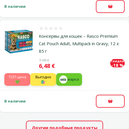
В наличии
В корзи
Оценка 0%
Консервы для кошек – Rasco Premium
Cat Pouch Adult, Multipack in Gravy, 12 x
85 г
Исходная цена
7,99 €
Скидка
Цена
6,48 €
-18 %
TOП цена
Выгодно
марка
💚
🛍️
В наличии
В корзи
Другие подобные продукты