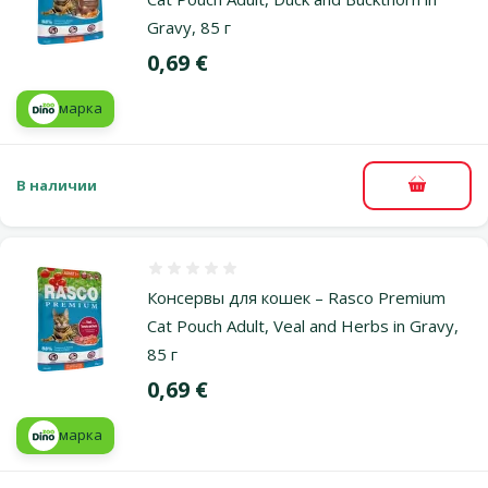
Gravy, 85 г
Цена
0,69 €
марка
В наличии
В корзи
Оценка 0%
Консервы для кошек – Rasco Premium
Cat Pouch Adult, Veal and Herbs in Gravy,
85 г
Цена
0,69 €
марка