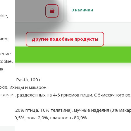
В наличии
В корзину
kie,
нием
Другие подобные продукты
нение
ookie,
ия
uhn and Pasta, 100 г
kie, их
шней птицы и макарон.
азделе
в день, разделенных на 4-5 приемов пищи. С 5-месячного воз
из них 20% птица, 10% телятина), мучные изделия (3% мака
чатка 0,5%, зола 2,0%, влажность 80,0%.