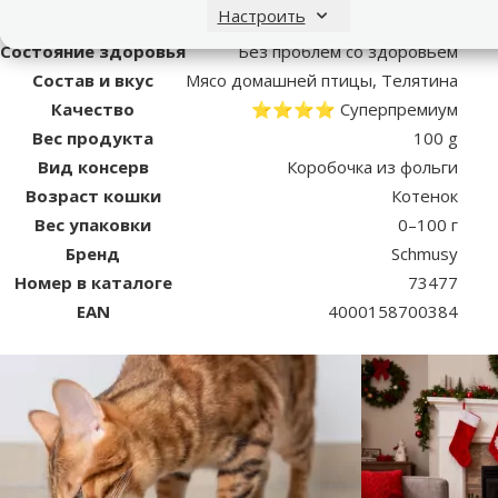
Настроить
Пар
Состояние здоровья
Без проблем со здоровьем
Состав и вкус
Мясо домашней птицы, Телятина
Качество
⭐⭐⭐⭐ Суперпремиум
Вес продукта
100 g
Вид консерв
Коробочка из фольги
Возраст кошки
Котенок
Вес упаковки
0–100 г
Бренд
Schmusy
Номер в каталоге
73477
EAN
4000158700384