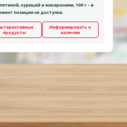
елятиной, курицей и макаронами, 100 г – в
мент позиция не доступна.
льтернативные
Информировать о
продукты
наличии