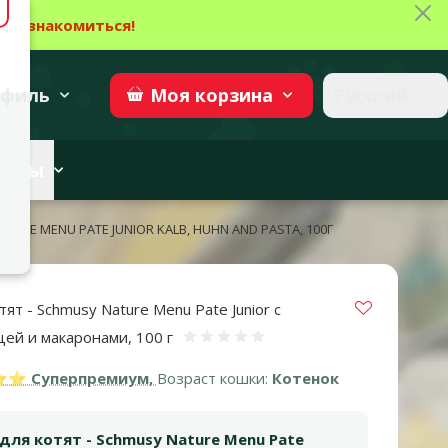
Зак
→
Ознакомиться!
27
→
Участвовать
superzoo.ch
филь
Русский
Моя
корзина
веты
URE MENU PATE JUNIOR KALB, HUHN AND PASTA, 100Г
Vložit do 
ят - Schmusy Nature Menu Pate Junior с
цей и макаронами, 100 г
Оценка 0%
 Суперпремиум,
Возраст кошки:
Котенок
для котят - Schmusy Nature Menu Pate