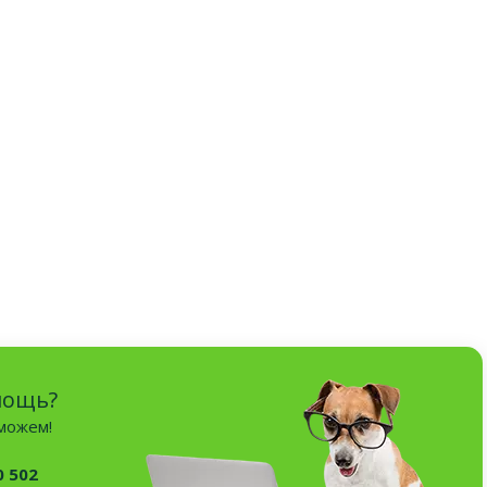
мощь?
оможем!
0 502