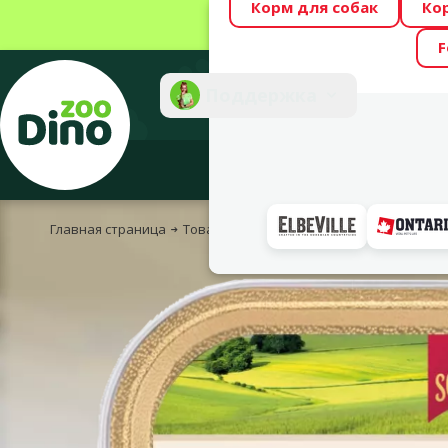
Корм для собак
Ко
Весь месяц Dino
F
Фотоконкурс “GA
Поддержка
Инте
Главная страница
Товары для кошек
Корм и лакомства