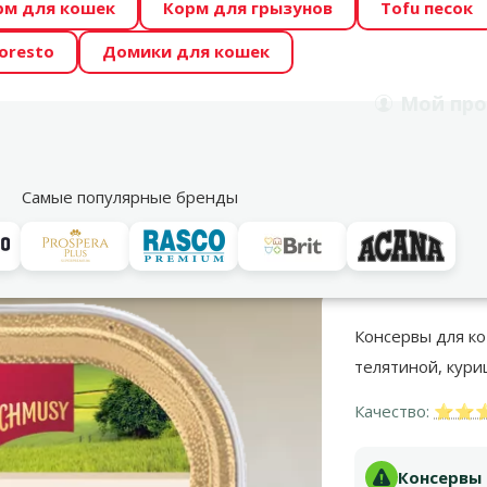
рм для кошек
Корм для грызунов
Tofu песок
 Zoo предлагает отличные цены на ТОП-овые корма! 🍖
oresto
Домики для кошек
DA ŪSAIŅI”! Возможно Твой питомец станет звездой 20
Мой
про
Поиск
рнет-магазин
Акции
Магазины
Услуги
Со
39
Самые популярные бренды
Консервы для кошек
Для котят
КОНСЕРВЫ ДЛЯ КОТЯТ SCHMUSY NAT
Консервы для кот
телятиной, кури
Качество:
⭐⭐⭐⭐
Консервы 