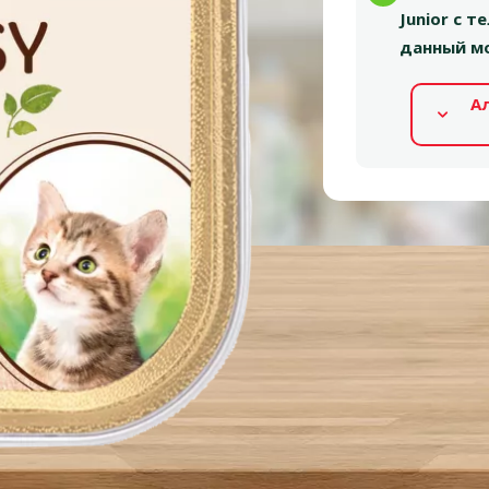
Junior с т
данный мо
А