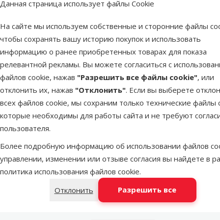
Данная страница использует файлы Cookie
В наличии
В наличии
В корзину
На сайте мы используем собственные и сторонние файлы coo
чтобы сохранять вашу историю покупок и использовать
информацию о ранее приобретенных товарах для показа
релевантной рекламы. Вы можете согласиться с использова
файлов cookie, нажав
"Разрешить все файлы cookie"
, или
Консервы для котят -
отклонить их, нажав
"Отклонить"
. Если вы выберете откло
Schmusy Nature Menu Pate
всех файлов cookie, мы сохраним только технические файлы c
Junior с телятиной, курицей
и макаронами, 100 г
которые необходимы для работы сайта и не требуют соглас
пользователя.
superzoo.product.detail.content
Консервы для котят - Schmusy Nature Menu Pate Junior Kalb, H
Более подробную информацию об использовании файлов coo
Полноценный корм для котят - консервы из телятины, дома
управлении, изменении или отзыве согласия вы найдете в р
Инструкции по кормлению: Первые 4 месяца по 1-3 упаковки 
политика использования файлов cookie
.
пищи.
Состав: Мясо и субпродукты животного происхождения 80% (
Разрешить все
Отклонить
Аналитический состав: Сырой протеин 11,0%, жиры 6,0%, клет