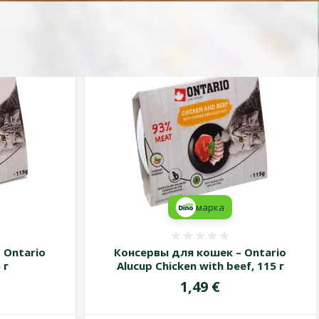
марка
 0%
Оценка 0%
 Ontario
Консервы для кошек – Ontario
 г
Alucup Chicken with beef, 115 г
Цена
1,49 €