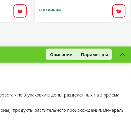
В наличии
В корзину
В ко
Описание
Параметры
раста - по 3 упаковки в день, разделенных на 3 приема
роны), продукты растительного происхождения, минералы.