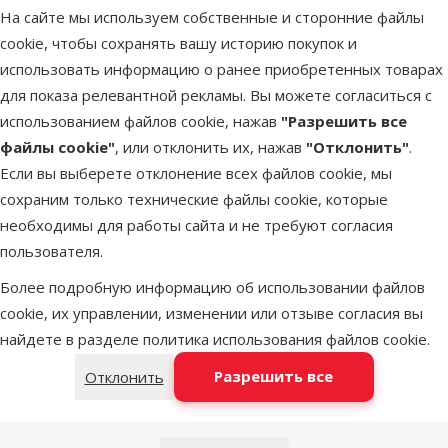
На сайте мы используем собственные и сторонние файлы
LATVIJAS PASTS почтовое
cookie, чтобы сохранять вашу историю покупок и
в понедельник
отделение
использовать информацию о ранее приобретенных товарах
для показа релевантной рекламы. Вы можете согласиться с
использованием файлов cookie, нажав
"Разрешить все
DPD Pickup tīkls
в понедельник
файлы cookie"
, или отклонить их, нажав
"Отклонить"
.
Если вы выберете отклонение всех файлов cookie, мы
сохраним только технические файлы cookie, которые
OMNIVA пакоматы
в понедельник
необходимы для работы сайта и не требуют согласия
пользователя.
Более подробную информацию об использовании файлов
Latvijas Pasts пакомат
в понедельник
cookie, их управлении, изменении или отзыве согласия вы
найдете в разделе
политика использования файлов cookie
.
Добавить в корзину
Разрешить все
Отклонить