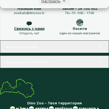
Настроить
Напиши нам
Звони – 26 100 502
eveikals@dinozoo.lv
Пн.–Пт. 9:00 – 17:00
Свяжись с нами
Посети
Открыть чат
один из наших магазинов
Меню в футере
Интернет-магазин
Информация о компании
Dino Zoo – Твоя территория