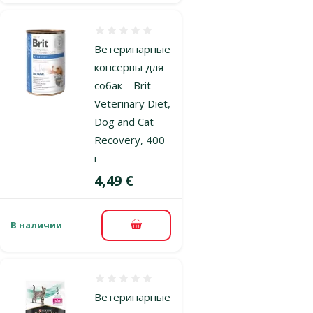
Оценка 0%
Ветеринарные
консервы для
собак – Brit
Veterinary Diet,
Dog and Cat
Recovery, 400
г
Цена
4,49 €
В наличии
В корзину
Оценка 0%
Ветеринарные