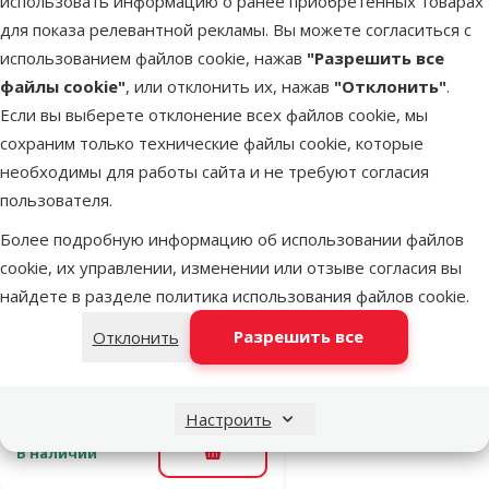
использовать информацию о ранее приобретенных товарах
Цена
1,49 €
для показа релевантной рекламы. Вы можете согласиться с
использованием файлов cookie, нажав
"Разрешить все
файлы cookie"
, или отклонить их, нажав
"Отклонить"
.
В наличии
В корзину
Если вы выберете отклонение всех файлов cookie, мы
сохраним только технические файлы cookie, которые
необходимы для работы сайта и не требуют согласия
Оценка 0%
пользователя.
Ветеринарные
консервы для
Более подробную информацию об использовании файлов
кошек – Brit
cookie, их управлении, изменении или отзыве согласия вы
Veterinary Diet,
найдете в разделе
политика использования файлов cookie
.
Cat Pouch
Разрешить все
Отклонить
Urinary, 85 г
Цена
1,49 €
Настроить
В наличии
В корзину