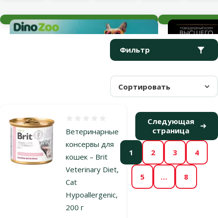
Текущие события
Параметрический фильтр
Выбранные фильтры
Продукты в категории Ветеринарные консервы для кошек
Фильтр
Сортировать
Оценка 0%
Следующая
страница
Ветеринарные
консервы для
1
2
3
4
кошек – Brit
Veterinary Diet,
5
…
8
Cat
Hypoallergenic,
200 г