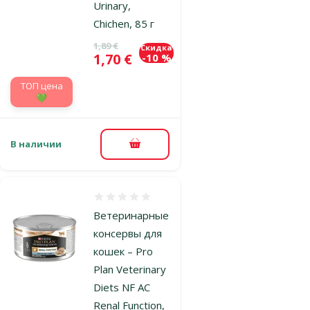
Urinary,
Chichen, 85 г
Исходная цена
1,89 €
Скидка
Цена
1,70 €
-10 %
TOП цена
💚
В наличии
В корзину
Оценка 0%
Ветеринарные
консервы для
кошек – Pro
Plan Veterinary
Diets NF AC
Renal Function,