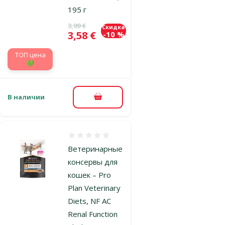
195 г
Исходная цена
3,99 €
Скидка
Цена
3,58 €
-10 %
TOП цена
💚
В наличии
В корзину
Оценка 0%
Ветеринарные
консервы для
кошек – Pro
Plan Veterinary
Diets, NF AC
Renal Function