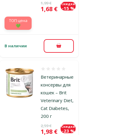
Исходная цена
1,99 €
Скидка
Цена
1,68 €
-15 %
TOП цена
💚
В наличии
В корзину
Оценка 0%
Ветеринарные
консервы для
кошек – Brit
Veterinary Diet,
Cat Diabetes,
200 г
Исходная цена
2,59 €
Скидка
Цена
1,98 €
-23 %