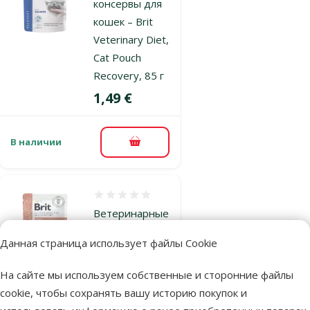
консервы для
кошек – Brit
Veterinary Diet,
Cat Pouch
Recovery, 85 г
Цена
1,49 €
В наличии
В корзину
Оценка 0%
Ветеринарные
консервы для
Данная страница использует файлы Cookie
кошек – Brit
Veterinary Diet,
На сайте мы используем собственные и сторонние файлы
Cat Pouch
cookie, чтобы сохранять вашу историю покупок и
Renal, 85 г