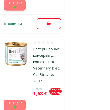
TOП цена
💚
В наличии
В корзину
Оценка 0%
Ветеринарные
консервы для
кошек – Brit
Veterinary Diet,
Cat Struvite,
200 г
Исходная цена
1,99 €
Скидка
Цена
1,68 €
-15 %
TOП цена
💚