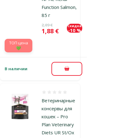
Function Salmon,
85 г
Исходная цена
2,09 €
Скидка
Цена
1,88 €
-10 %
TOП цена
💚
В наличии
В корзину
Оценка 0%
Ветеринарные
консервы для
кошек – Pro
Plan Veterinary
Diets UR St/Ox