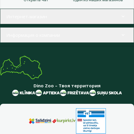
Меню в футере
Интернет-магазин
Информация о компании
Dino Zoo – Твоя территория