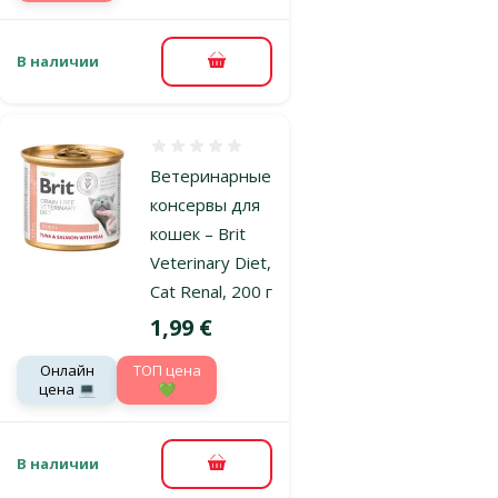
В наличии
В корзину
Оценка 0%
Ветеринарные
консервы для
кошек – Brit
Veterinary Diet,
Cat Renal, 200 г
Цена
1,99 €
Онлайн
TOП цена
цена 💻
💚
В наличии
В корзину