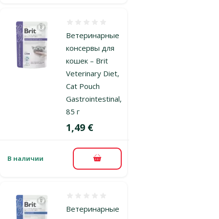
Оценка 0%
Ветеринарные
консервы для
кошек – Brit
Veterinary Diet,
Cat Pouch
Gastrointestinal,
85 г
Цена
1,49 €
В наличии
В корзину
Оценка 0%
Ветеринарные