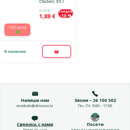
Chicken, 85 г
Исходная цена
2,09 €
Скидка
Цена
1,88 €
-10 %
TOП цена
💚
В наличии
В корзину
Напиши нам
Звони – 26 100 502
eveikals@dinozoo.lv
Пн.–Пт. 9:00 – 17:00
Свяжись с нами
Посети
Открыть чат
один из наших магазинов