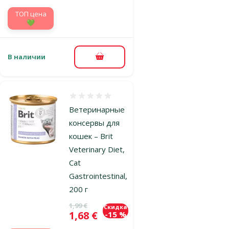
TOП цена
💚
В наличии
В корзину
Оценка 0%
Ветеринарные
консервы для
кошек – Brit
Veterinary Diet,
Cat
Gastrointestinal,
200 г
Исходная цена
1,99 €
Скидка
Цена
1,68 €
-15 %