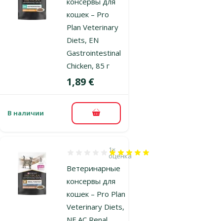
консервы для
кошек – Pro
Plan Veterinary
Diets, EN
Gastrointestinal
Chicken, 85 г
Цена
1,89 €
В наличии
В корзину
1×
Оценка 100%, количество оценок: 1
оценка
Ветеринарные
консервы для
кошек – Pro Plan
Veterinary Diets,
NF AC Renal