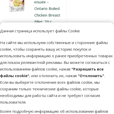
кошек –
Ontario Boiled
Chicken Breast
Fillet, 70 г
Цена
2,49 €
Данная страница использует файлы Cookie
марка
На сайте мы используем собственные и сторонние файлы
cookie, чтобы сохранять вашу историю покупок и
использовать информацию о ранее приобретенных товарах
В наличии
В корзину
для показа релевантной рекламы. Вы можете согласиться с
использованием файлов cookie, нажав
"Разрешить все
файлы cookie"
, или отклонить их, нажав
"Отклонить"
.
1×
Оценка 100%, количество оценок: 1
оценка
Если вы выберете отклонение всех файлов cookie, мы
Лакомство для
сохраним только технические файлы cookie, которые
кошек – Ontario
необходимы для работы сайта и не требуют согласия
Boiled Duck Breast
пользователя.
Fillet, 70 г
Более подробную информацию об использовании файлов