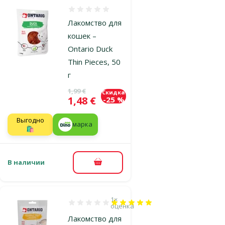
Оценка 0%
Лакомство для
кошек –
Ontario Duck
Thin Pieces, 50
г
Исходная цена
1,99 €
Скидка
Цена
1,48 €
-25 %
Выгодно
марка
🛍️
В наличии
В корзину
1×
Оценка 100%, количество оценок: 1
оценка
Лакомство для