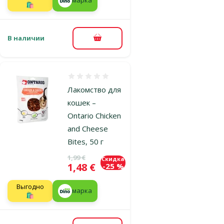
марка
🛍️
В наличии
В корзину
Оценка 0%
Лакомство для
кошек –
Ontario Chicken
and Cheese
Bites, 50 г
Исходная цена
1,99 €
Скидка
Цена
1,48 €
-25 %
Выгодно
марка
🛍️