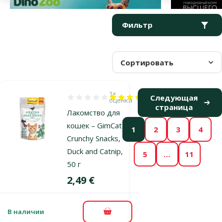
Параметрический фильтр
Выбранные фильтры
Продукты в категории Лакомства для взрослых кошек
Фильтр
Сортировать
1×
Следующая
Оценка 100%, количество оценок: 1
оценка
страница
Лакомство для
кошек – GimCat
1
2
3
4
Crunchy Snacks,
Duck and Catnip,
5
…
11
50 г
Цена
2,49 €
В наличии
В корзину