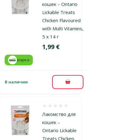
кошек – Ontario
Lickable Treats
Chicken Flavoured
with Multi Vitamins,
5 x 14 г
Цена
1,99 €
марка
В наличии
В корзину
Оценка 0%
Лакомство для
кошек –
Ontario Lickable
Treats Chicken,