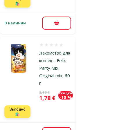
🛍️
В наличии
В корзину
Оценка 0%
Лакомство для
кошек – Felix
Party Mix,
Original mix, 60
г
Исходная цена
2,19 €
Скидка
Цена
1,78 €
-18 %
Выгодно
🛍️