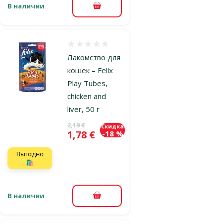
В наличии
В корзину
Оценка 0%
Лакомство для
кошек – Felix
Play Tubes,
chicken and
liver, 50 г
Исходная цена
2,19 €
Скидка
Цена
1,78 €
-18 %
Выгодно
🛍️
В наличии
В корзину