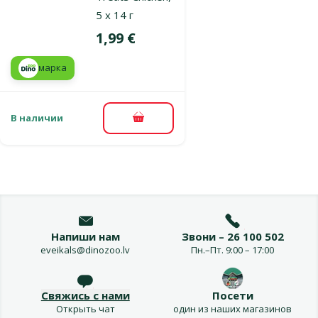
5 x 14 г
Цена
1,99 €
марка
В наличии
В корзину
Напиши нам
Звони – 26 100 502
eveikals@dinozoo.lv
Пн.–Пт. 9:00 – 17:00
Свяжись с нами
Посети
Открыть чат
один из наших магазинов