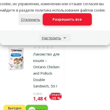
Цена
2,49 €
cookie, их управлении, изменении или отзыве согласия вы
найдете в разделе
политика использования файлов cookie
.
марка
Разрешить все
Отклонить
В наличии
В корзину
Настроить
Оценка 0%
Лакомство для
кошек –
Ontario Chicken
and Pollock
Double
Sandwich, 50 г
Исходная цена
1,99 €
Скидка
Цена
1,48 €
-25 %
Выгодно