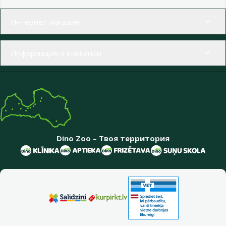
Меню в футере
Интернет-магазин
Информация о компании
Dino Zoo – Твоя территория