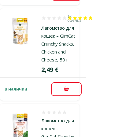
1×
Оценка 100%, количество оценок: 1
оценка
Лакомство для
кошек – GimCat
Crunchy Snacks,
Chicken and
Cheese, 50 г
Цена
2,49 €
В наличии
В корзину
Оценка 0%
Лакомство для
кошек –
GimCat Crunchy