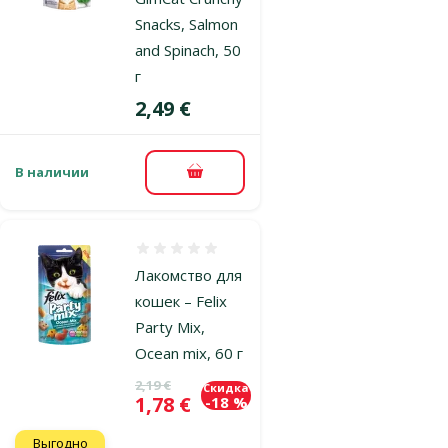
Snacks, Salmon
and Spinach, 50
г
Цена
2,49 €
В наличии
В корзину
Оценка 0%
Лакомство для
кошек – Felix
Party Mix,
Ocean mix, 60 г
Исходная цена
2,19 €
Скидка
Цена
1,78 €
-18 %
Выгодно