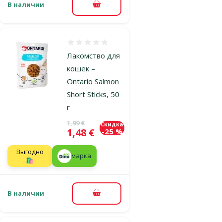
В наличии
В корзину
Оценка 0%
Лакомство для
кошек –
Ontario Salmon
Short Sticks, 50
г
Исходная цена
1,99 €
Скидка
Цена
1,48 €
-25 %
Выгодно
марка
🛍️
В наличии
В корзину