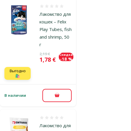
Оценка 0%
Лакомство для
кошек – Felix
Play Tubes, fish
and shrimp, 50
г
Исходная цена
2,19 €
Скидка
Цена
1,78 €
-18 %
Выгодно
🛍️
В наличии
В корзину
Оценка 0%
Лакомство для