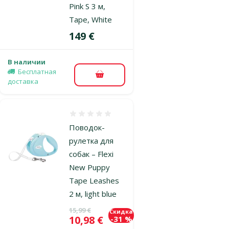
Pink S 3 м,
Tape, White
Цена
149 €
В наличии
Бесплатная
В корзину
доставка
Оценка 0%
Поводок-
рулетка для
собак – Flexi
New Puppy
Tape Leashes
2 м, light blue
Исходная цена
15,99 €
Скидка
Цена
10,98 €
-31 %