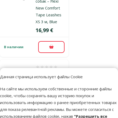
собак – Flexi
New Comfort
Tape Leashes
XS 3 м, Blue
Цена
16,99 €
В наличии
В корзину
Оценка 0%
Поводок-
Данная страница использует файлы Cookie
рулетка для
собак – Flexi
На сайте мы используем собственные и сторонние файлы
New Comfort
cookie, чтобы сохранять вашу историю покупок и
Tape Leashes
использовать информацию о ранее приобретенных товарах
XS 3 м, Black
для показа релевантной рекламы. Вы можете согласиться с
Цена
16,99 €
использованием файлов cookie, нажав
"Разрешить все