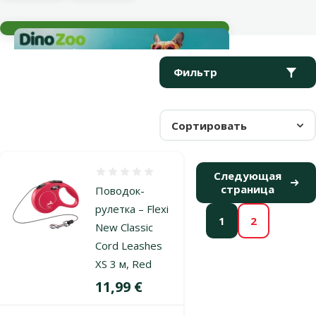
Текущие события
Параметрический фильтр
Выбранные фильтры
Продукты в категории Поводки для грызунов
Фильтр
Сортировать
Оценка 0%
Следующая
страница
Поводок-
рулетка – Flexi
1
2
New Classic
Cord Leashes
XS 3 м, Red
Цена
11,99 €