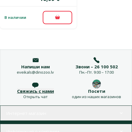
В наличии
В корзину
Напиши нам
Звони – 26 100 502
eveikals@dinozoo.lv
Пн.–Пт. 9:00 – 17:00
Свяжись с нами
Посети
Открыть чат
один из наших магазинов
Меню в футере
Интернет-магазин
Информация о компании