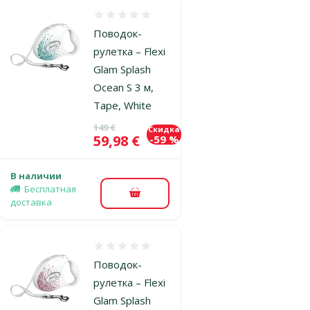
Оценка 0%
Поводок-
рулетка – Flexi
Glam Splash
Ocean S 3 м,
Tape, White
Исходная цена
149 €
Скидка
Цена
59,98 €
-59 %
В наличии
Бесплатная
В корзину
доставка
Оценка 0%
Поводок-
рулетка – Flexi
Glam Splash