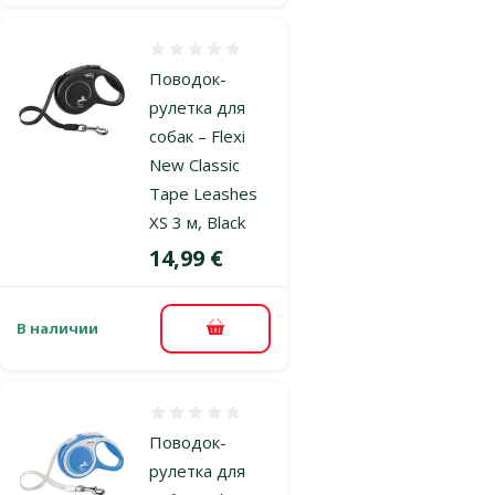
Оценка 0%
Поводок-
рулетка для
собак – Flexi
New Classic
Tape Leashes
XS 3 м, Black
Цена
14,99 €
В наличии
В корзину
Оценка 0%
Поводок-
рулетка для