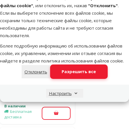
файлы cookie"
, или отклонить их, нажав
"Отклонить"
.
Если вы выберете отклонение всех файлов cookie, мы
В наличии
В корзину
сохраним только технические файлы cookie, которые
необходимы для работы сайта и не требуют согласия
пользователя.
Оценка 0%
Более подробную информацию об использовании файлов
Поводок-
cookie, их управлении, изменении или отзыве согласия вы
рулетка – Flexi
найдете в разделе
политика использования файлов cookie
.
Glam Splash
Leaf S 3 м,
Разрешить все
Отклонить
Tape, White
Исходная цена
149 €
Скидка
Цена
59,98 €
-59 %
Настроить
В наличии
Бесплатная
В корзину
доставка