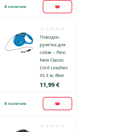
В наличии
В корзину
Оценка 0%
Поводок-
рулетка для
собак – Flexi
New Classic
Cord Leashes
XS 3 м, Blue
Цена
11,99 €
В наличии
В корзину
Оценка 0%