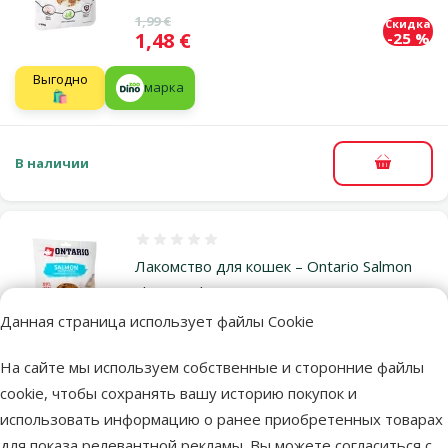
Исходная цена
1,99 €
Скидка
Цена
1,48 €
-25 %
Выгодно
марка
🛍️
В наличии
В корзи
Оценка 0%
Лакомство для кошек – Ontario Salmon
Short Sticks, 50 г
Данная страница использует файлы Cookie
Исходная цена
1,99 €
Скидка
Цена
1,48 €
-25 %
На сайте мы используем собственные и сторонние файлы
Выгодно
марка
cookie, чтобы сохранять вашу историю покупок и
🛍️
использовать информацию о ранее приобретенных товарах
для показа релевантной рекламы. Вы можете согласиться с