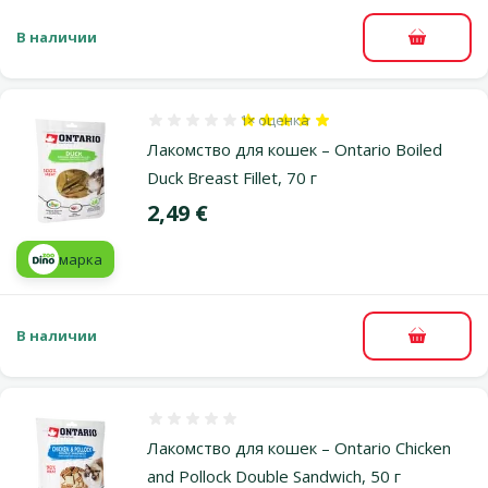
В наличии
В корзи
1×
оценка
Оценка 100%, количество оценок: 1
Лакомство для кошек – Ontario Boiled
Duck Breast Fillet, 70 г
Цена
2,49 €
марка
В наличии
В корзи
Оценка 0%
Лакомство для кошек – Ontario Chicken
and Pollock Double Sandwich, 50 г