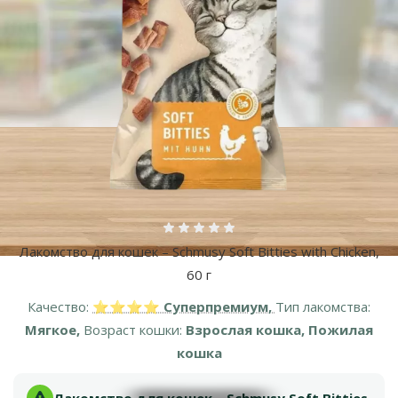
Оценка 0%
Лакомство для кошек – Schmusy Soft Bitties with Chicken,
60 г
Качество:
⭐⭐⭐⭐ Суперпремиум,
Тип лакомства:
Мягкое,
Возраст кошки:
Взрослая кошка, Пожилая
кошка