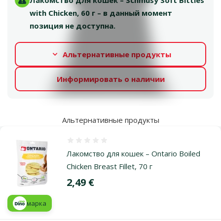
Лакомство для кошек – Schmusy Soft Bitties
with Chicken, 60 г – в данный момент
позиция не доступна.
Альтернативные продукты
Информировать о наличии
Альтернативные продукты
Оценка 0%
Лакомство для кошек – Ontario Boiled
Chicken Breast Fillet, 70 г
Цена
2,49 €
марка