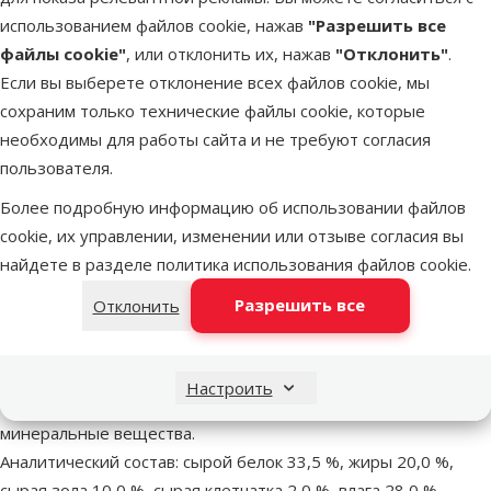
В наличии
использованием файлов cookie, нажав
"Разрешить все
В корзи
файлы cookie"
, или отклонить их, нажав
"Отклонить"
.
Если вы выберете отклонение всех файлов cookie, мы
сохраним только технические файлы cookie, которые
Другие подобные продукты
необходимы для работы сайта и не требуют согласия
пользователя.
Лакомство для кошек – Schmusy Soft Bitties with Chicken, 60 г
Описание
Параметры
В начало страницы
Более подробную информацию об использовании файлов
cookie, их управлении, изменении или отзыве согласия вы
superzoo.product.detail.content
Лакомство для кошек – Schmusy Soft Bitties with Chicken, 60 г
найдете в разделе
политика использования файлов cookie
.
Очень мягкие лакомства с куриным мясом для взрослых
Разрешить все
Отклонить
кошек.
С высоким содержанием мяса.
Без сахара и злаков.
Настроить
Состав: мясо и субпродукты (95 %, курица 70 %),
минеральные вещества.
Аналитический состав: сырой белок 33,5 %, жиры 20,0 %,
сырая зола 10,0 %, сырая клетчатка 2,0 %, влага 28,0 %.