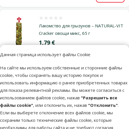
Оценка 0%
Лакомство для грызунов – NATURAL-VIT
Cracker овощи микс, 65 г
Цена
1,79 €
Данная страница использует файлы Cookie
В наличии
В корзи
На сайте мы используем собственные и сторонние файлы
cookie, чтобы сохранять вашу историю покупок и
использовать информацию о ранее приобретенных товарах
Оценка 0%
для показа релевантной рекламы. Вы можете согласиться с
Лакомство для грызунов – NATURAL-VIT
использованием файлов cookie, нажав
"Разрешить все
Cracker морковь, 65 г
файлы cookie"
, или отклонить их, нажав
"Отклонить"
.
Цена
1,79 €
Если вы выберете отклонение всех файлов cookie, мы
сохраним только технические файлы cookie, которые
В наличии
необходимы для работы сайта и не требуют согласия
В корзи