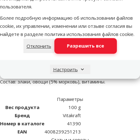
пользователя.
Более подробную информацию об использовании файлов
Другие подобные продукты
cookie, их управлении, изменении или отзыве согласия вы
найдете в разделе
политика использования файлов cookie
.
Лакомство для грузунов - VITAKRAFT Raviolos, 100 г
Описание
Параметры
Разрешить все
Отклонить
В начало страницы
superzoo.product.detail.content
Лакомство для грызунов. Хрустящие подушечки.
Настроить
Отличное лакомство с клетчаткой!
Состав: злаки, овощи (5% морковь), витамины.
Параметры
Вес продукта
100 g
Бренд
Vitakraft
Номер в каталоге
41390
EAN
4008239251213
Статьи и советы