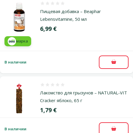
Оценка 0%
Пищевая добавка – Beaphar
Lebensvitamine, 50 мл
Цена
6,99 €
марка
В наличии
В корзи
Оценка 0%
Лакомство для грызунов – NATURAL-VIT
Cracker яблоко, 65 г
Цена
1,79 €
В наличии
В корзи