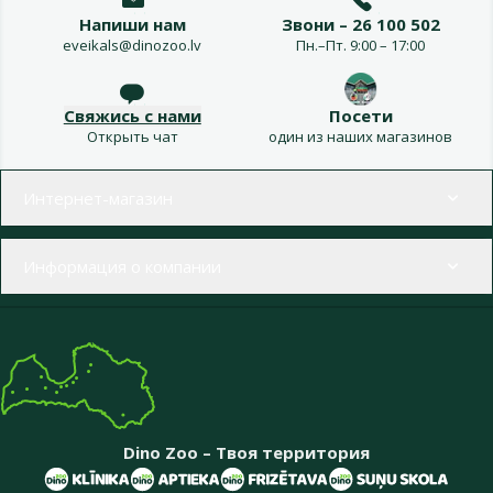
Напиши нам
Звони – 26 100 502
eveikals@dinozoo.lv
Пн.–Пт. 9:00 – 17:00
Свяжись с нами
Посети
Открыть чат
один из наших магазинов
Меню в футере
Интернет-магазин
Информация о компании
Dino Zoo – Твоя территория