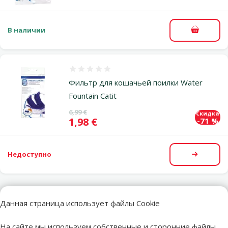
В наличии
В корзи
Оценка 0%
Фильтр для кошачьей поилки Water
Fountain Catit
Исходная цена
6,99 €
Скидка
Цена
1,98 €
-71 %
Недоступно
Посмот
Другие подобные продукты
Данная страница использует файлы Cookie
На сайте мы используем собственные и сторонние файлы