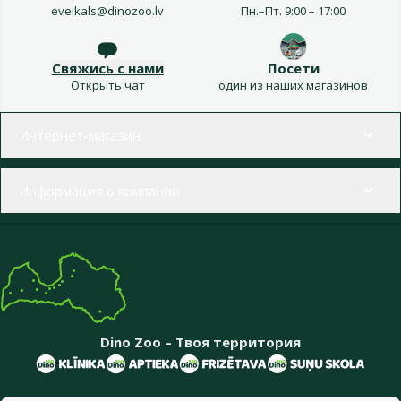
eveikals@dinozoo.lv
Пн.–Пт. 9:00 – 17:00
Свяжись с нами
Посети
Открыть чат
один из наших магазинов
Меню в футере
Интернет-магазин
Информация о компании
Dino Zoo – Твоя территория