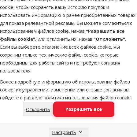
Фильтр для питьевого фонтана Fresh and Clean
Описание
Параметры
В начало страницы
cookie, чтобы сохранять вашу историю покупок и
использовать информацию о ранее приобретенных товарах
superzoo.product.detail.content
для показа релевантной рекламы. Вы можете согласиться с
Фильтр для питьевого фонтана Fresh and Clean.
использованием файлов cookie, нажав
"Разрешить все
Двухсторонние сменные фильтры двойного действия для
файлы cookie"
, или отклонить их, нажав
"Отклонить"
.
питьевого фонтана CatIt Fresh and Clean.
Если вы выберете отклонение всех файлов cookie, мы
В комплекте 3 запасных пенных/угольных фильтра;
сохраним только технические файлы cookie, которые
Пена помогает собирать мусор, пищу, волосы и осадок;
необходимы для работы сайта и не требуют согласия
Активированный уголь помогает уменьшить неприятный
пользователя.
вкус и запах, а также поглощает другие загрязнения из
воды.
Более подробную информацию об использовании файлов
cookie, их управлении, изменении или отзыве согласия вы
Параметры
найдете в разделе
политика использования файлов cookie
.
Материал
Активированный уголь, Пеноматериал
Разрешить все
Отклонить
Цвет
Черный
Бренд
Catit
Номер в каталоге
82189
Настроить
EAN
022517500576