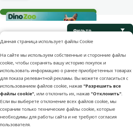
Текущие события
Параметрический фильтр
Выбранные фильтры
Продукты в категории Насосы и фильтры
Фильтр
Данная страница использует файлы Cookie
Сортировать
На сайте мы используем собственные и сторонние файлы
cookie, чтобы сохранять вашу историю покупок и
Продукция не найдена
использовать информацию о ранее приобретенных товарах
для показа релевантной рекламы. Вы можете согласиться с
использованием файлов cookie, нажав
"Разрешить все
файлы cookie"
, или отклонить их, нажав
"Отклонить"
.
Если вы выберете отклонение всех файлов cookie, мы
сохраним только технические файлы cookie, которые
Напиши нам
Звони – 26 100 502
eveikals@dinozoo.lv
Пн.–Пт. 9:00 – 17:00
необходимы для работы сайта и не требуют согласия
пользователя.