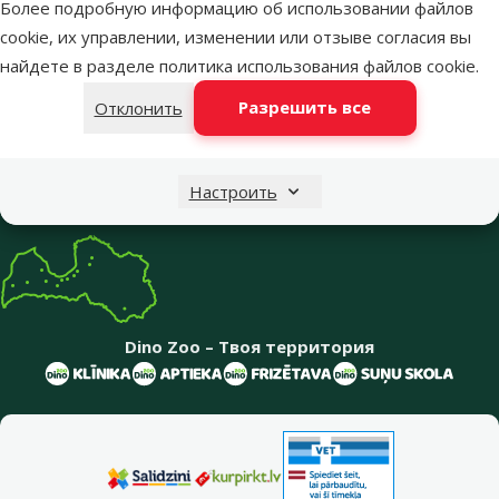
Свяжись с нами
Посети
Более подробную информацию об использовании файлов
Открыть чат
один из наших магазинов
cookie, их управлении, изменении или отзыве согласия вы
найдете в разделе
политика использования файлов cookie
.
Меню в футере
Интернет-магазин
Разрешить все
Отклонить
Информация о компании
Настроить
Dino Zoo – Твоя территория