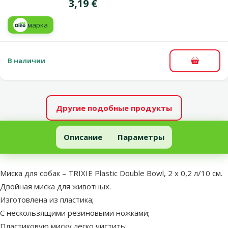
Цена
3,19 €
марка
В наличии
В корзи
Другие подобные продукты
Миска для собак – TRIXIE Plastic Double Bowl, 2 x 0,2 л/10 см
Описание
Параметры
В начало страницы
superzoo.product.detail.content
Миска для собак – TRIXIE Plastic Double Bowl, 2 x 0,2 л/10 см.
Двойная миска для животных.
Изготовлена из пластика;
С нескользящими резиновыми ножками;
Пластиковую миску легко чистить;