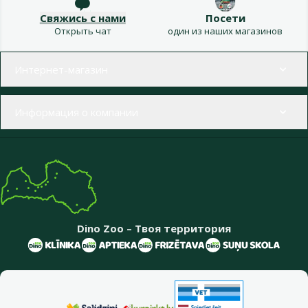
Свяжись с нами
Посети
Открыть чат
один из наших магазинов
Меню в футере
Интернет-магазин
Информация о компании
Dino Zoo – Твоя территория