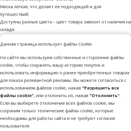
Миска легкая, что делает ее подходящей и для
путешествий;
Доступны разные цвета – цвет товара зависит от наличия на
складе.
Диаметр миски: 10 см.
Данная страница использует файлы Cookie
Емкость миски: 2 x 0,2 л.
Размер: 25 х 4 х 13 см.
На сайте мы используем собственные и сторонние файлы
cookie, чтобы сохранять вашу историю покупок и
Параметры
использовать информацию о ранее приобретенных товарах
Размер собаки
Миниатюрная, Маленькая
для показа релевантной рекламы. Вы можете согласиться с
Материал
Пластмасса, Резина
использованием файлов cookie, нажав
"Разрешить все
Тип миски
Двойная
файлы cookie"
, или отклонить их, нажав
"Отклонить"
.
Тип продукта
Миска
Если вы выберете отклонение всех файлов cookie, мы
Бренд
TRIXIE
сохраним только технические файлы cookie, которые
Номер в каталоге
73404
необходимы для работы сайта и не требуют согласия
EAN
4011905249674
пользователя.