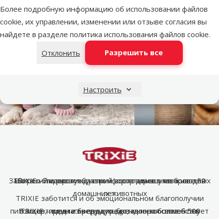
Более подробную информацию об использовании файлов
cookie, их управлении, изменении или отзыве согласия вы
найдете в разделе
политика использования файлов cookie
.
Разрешить все
Отклонить
Настроить
Забота о благополучии и комфорте домашних животных
TRIXIE – лидер в индустрии зоотоваров уже более 50
Широкий и разнообразный ассортимент товаров для
домашних животных
лет
TRIXIE заботится и об эмоциональном благополучии
питомцев, предлагая продукцию, которая способствует
В ассортименте бренда представлено более 6 500
TRIXIE – один из ведущих брендов зоосегмента в