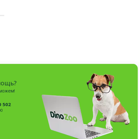
мощь?
оможем!
0 502
00