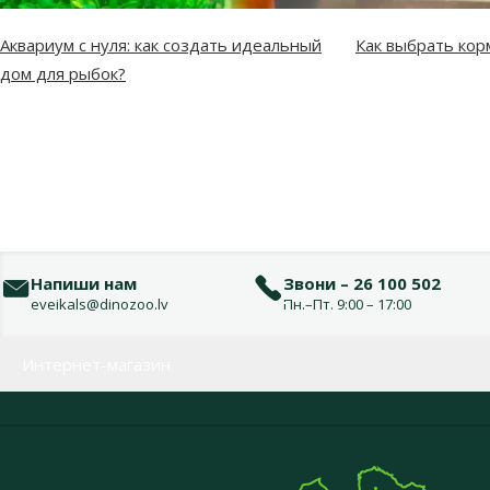
Аквариум с нуля: как создать идеальный
Как выбрать кор
дом для рыбок?
Напиши нам
Звони – 26 100 502
eveikals@dinozoo.lv
Пн.–Пт. 9:00 – 17:00
Меню в футере
Интернет-магазин