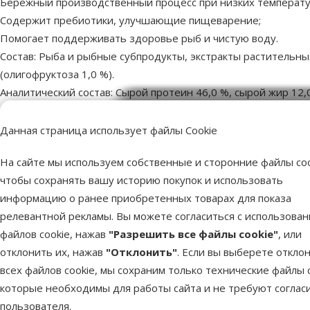
Бережный производственный процесс при низких температу
Содержит пребиотики, улучшающие пищеварение;
Помогает поддерживать здоровье рыб и чистую воду.
Состав: Рыба и рыбные субпродукты, экстракты растительных
(олигофруктоза 1,0 %).
Аналитический состав: Сырой протеин 46,0 %, сырой жир 12,0
Данная страница использует файлы Cookie
Пар
Особености корма
Для травоядных рыб, растений и водор
На сайте мы используем собственные и сторонние файлы coo
Тип корма
чтобы сохранять вашу историю покупок и использовать
Бренд
информацию о ранее приобретенных товарах для показа
Номер в каталоге
релевантной рекламы. Вы можете согласиться с использова
EAN
400421814
файлов cookie, нажав
"Разрешить все файлы cookie"
, или
отклонить их, нажав
"Отклонить"
. Если вы выберете откло
всех файлов cookie, мы сохраним только технические файлы c
которые необходимы для работы сайта и не требуют соглас
пользователя.