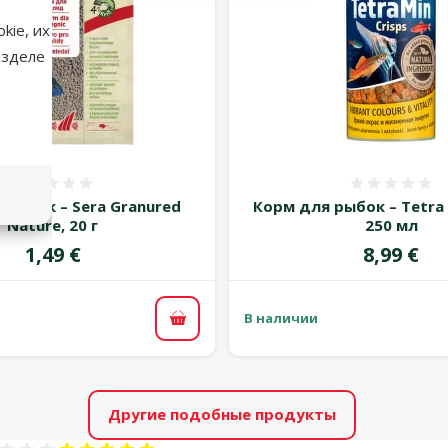
kie, их
азделе
Оценка 0%
Оценка
 рыбок – Sera Granured
Корм для рыбок – Tetra 
Nature, 20 г
250 мл
Цена
Цена
1,49 €
8,99 €
В наличии
В корзину
Другие подобные продукты