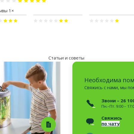
Оценка 100%
ывы 1×
0%
Оценка 40%
Оценка 20%
Статьи и советы
Необходима по
Свяжись с нами, мы п
Звони – 26 10
Пн.–Пт. 9:00 – 17:
Свяжись
по чату