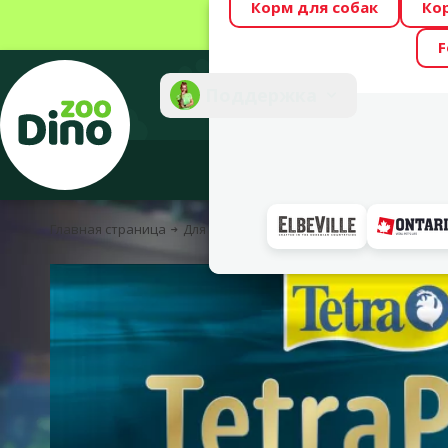
Корм для собак
Ко
Весь месяц Dino
F
Фотоконкурс “GA
Поддержка
Инте
Главная страница
Для рыбок
Корм для рыбок
Сухой ко