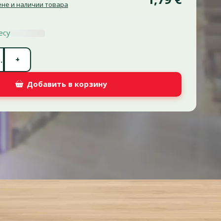
не и наличии товара
есу
Количество штук *
+
.
Добавить в корзину