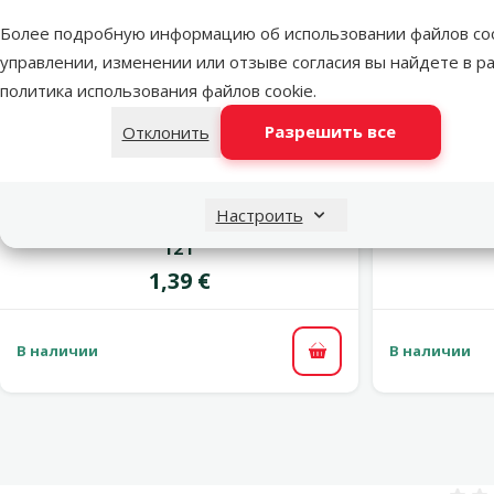
Более подробную информацию об использовании файлов coo
управлении, изменении или отзыве согласия вы найдете в р
политика использования файлов cookie
.
Разрешить все
Отклонить
Оценка 0%
Настроить
Корм для рыбок – Tetra Min flakes,
Корм для
12 г
Цена
1,39 €
В наличии
В наличии
В корзину