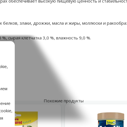
рах обеспечивает высокую пищевую ценность и стабильност
 белков, злаки, дрожжи, масла и жиры, моллюски и ракообра
 %, сырая клетчатка 3,0 %, влажность 9,0 %.
аметры
ослей
kie,
Сухой
Tetra
4164
нием
9397
Похожие продукты
нение
ookie,
ия