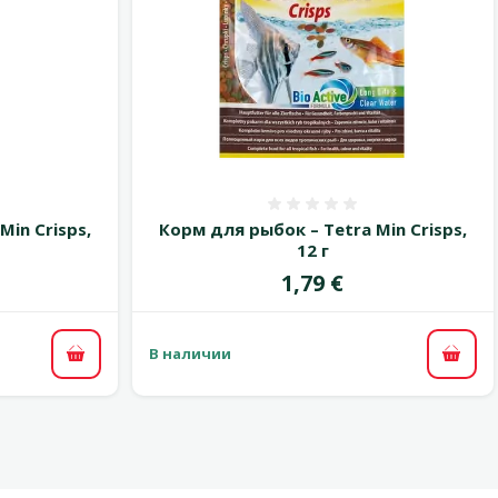
 0%
Оценка 0%
Min Crisps,
Корм для рыбок – Tetra Min Crisps,
12 г
Цена
1,79 €
В наличии
В корзину
В ко