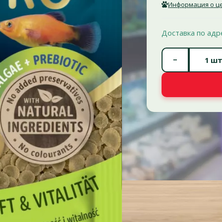
Информация о це
Доставка по адр
−
шт