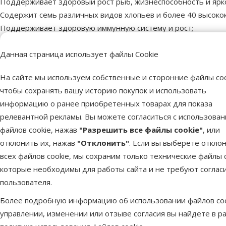
Поддерживает здоровый рост рыб, жизнеспособность и ярко
Содержит семь различных видов хлопьев и более 40 высоко
Поддерживает здоровую иммунную систему и рост;
Хлопья долго плавают и медленно тонут, поэтому подходят 
Данная страница использует файлы Cookie
Состав: Рыба и рыбные субпродукты, злаки, дрожжи, экстрак
минералы.
На сайте мы используем собственные и сторонние файлы coo
Аналитический состав: Сырой протеин 46,0 %, сырые масла и 
чтобы сохранять вашу историю покупок и использовать
информацию о ранее приобретенных товарах для показа
Пар
релевантной рекламы. Вы можете согласиться с использова
Особености корма
Основной корм
файлов cookie, нажав
"Разрешить все файлы cookie"
, или
Тип корма
Сухой
отклонить их, нажав
"Отклонить"
. Если вы выберете откло
Бренд
Tetra
всех файлов cookie, мы сохраним только технические файлы c
Номер в каталоге
3056
которые необходимы для работы сайта и не требуют соглас
EAN
4004218766402
пользователя.
Более подробную информацию об использовании файлов coo
управлении, изменении или отзыве согласия вы найдете в р