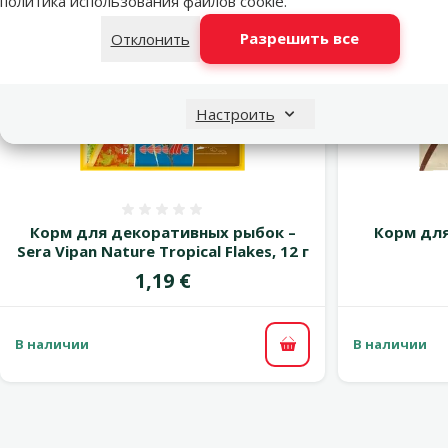
политика использования файлов cookie
.
Разрешить все
Отклонить
Настроить
Оценка 0%
Корм для декоративных рыбок –
Корм для
Sera Vipan Nature Tropical Flakes, 12 г
Цена
1,19 €
В наличии
В наличии
В корзину