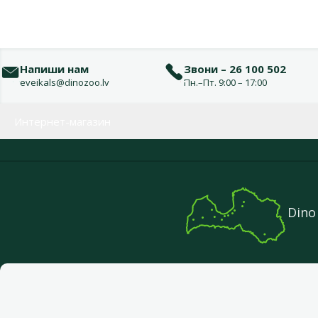
Напиши нам
Звони – 26 100 502
eveikals@dinozoo.lv
Пн.–Пт. 9:00 – 17:00
Меню в футере
Интернет-магазин
Dino