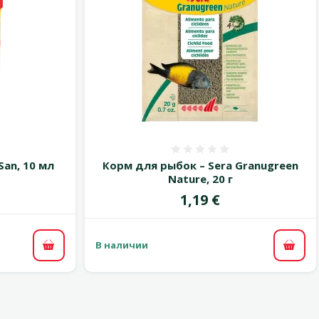
 0%
Оценка 0%
San, 10 мл
Корм для рыбок – Sera Granugreen
Nature, 20 г
Цена
1,19 €
В наличии
В корзину
В ко