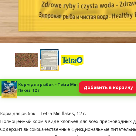
Корм для рыбок – Tetra Min
Добавить в корзину
flakes, 12 г
superzoo.product.detail.content
Корм для рыбок – Tetra Min flakes, 12 г.
Полноценный корм в виде хлопьев для всех пресноводных 
Содержит высококачественные функциональные питательны