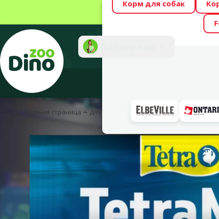
Корм для собак
Ко
Весь месяц Dino
F
Фотоконкурс “GA
Поддержка
Инте
Главная страница
Для рыбок
Корм для рыбок
Сухой ко