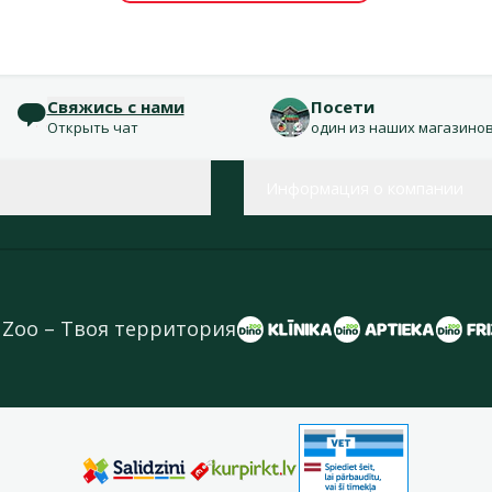
Свяжись с нами
Посети
Открыть чат
один из наших магазино
Информация о компании
 Zoo – Твоя территория