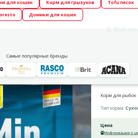
рм для кошек
Корм для грызунов
Tofu песок
 Zoo предлагает отличные цены на ТОП-овые корма! 🍖
oresto
Домики для кошек
DA ŪSAIŅI”! Возможно Твой питомец станет звездой 20
Мой
про
Поиск
рнет-магазин
Акции
Магазины
Услуги
Со
39
Самые популярные бренды
рм
Полноценный корм
Tetra Min flakes, 12 г
Корм для рыбок –
Тип корма:
Сухо
Цена
Информация о це