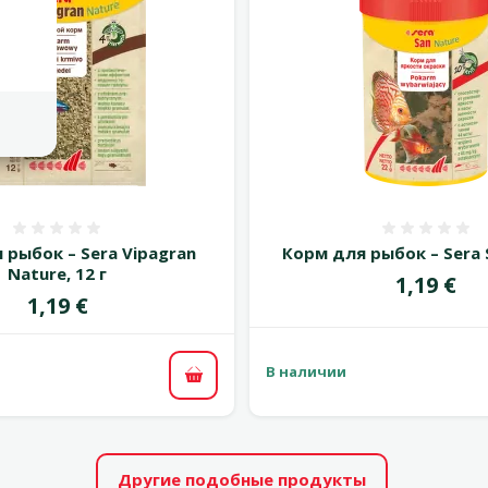
Оценка 0%
Оценка
 рыбок – Sera Vipagran
Корм для рыбoк – Sera 
Nature, 12 г
Цена
1,19 €
Цена
1,19 €
В наличии
В корзину
Другие подобные продукты