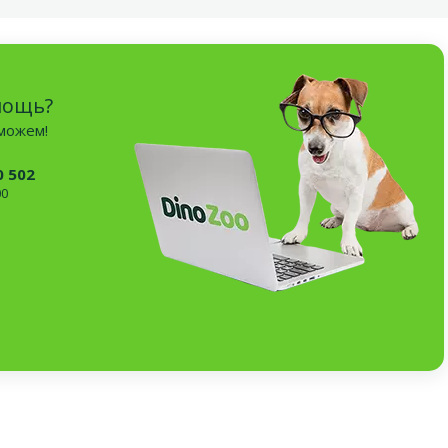
мощь?
оможем!
0 502
00