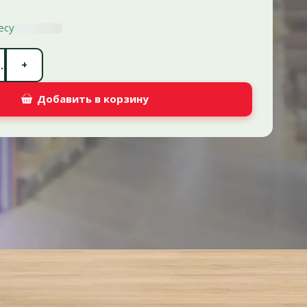
есу
Количество штук *
+
.
Добавить в корзину