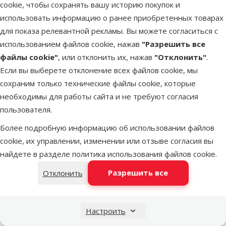
cookie, чтобы сохранять вашу историю покупок и
использовать информацию о ранее приобретенных товарах
для показа релевантной рекламы. Вы можете согласиться с
марка
использованием файлов cookie, нажав
"Разрешить все
Корм для морских
файлы cookie"
, или отклонить их, нажав
"Отклонить"
.
Корм для морских
свинок – Nature Lan
свинок – Beaphar
Если вы выберете отклонение всех файлов cookie, мы
Complete Food Guine
Care+ Guinea pig, 1,5
pig, 1,4 кг
сохраним только технические файлы cookie, которые
кг
Изменить продукт
необходимы для работы сайта и не требуют согласия
пользователя.
Состав и вкус
Состав и вкус
Злаки, Овощи,
Беззерновой, Овощи
Более подробную информацию об использовании файлов
Семена, Юкка
Пряные травы
cookie, их управлении, изменении или отзыве согласия вы
Вес продукта
Вес продукта
найдете в разделе
политика использования файлов cookie
.
1,5 kg
1,4 kg
Разрешить все
Отклонить
Тип корма
Тип корма
Гранулы
Смесь
Грызун
Грызун
Настроить
Морская свинка
Морская свинка