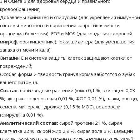
3 и Омега 6 для здоровья сердца и правильного
кровообращения;
Добавлены эхинацея и спирулина (для укрепления иммунной
системы животного и повышения сопротивляемости
организма болезням), FOS и MOS (для создания здоровой
микрофлоры кишечника), юкка шидигера (для уменьшения
запаха от мочи и кала);
Витамин Е и система защиты клеток защищают клетки от
повреждений;
Особая форма и твердость гранул корма заботятся о зубах
вашего питомца.
Состав:
производные растений (юкка 0,1 %, эхинацея 0,03
%, экстракт зеленого чая 0,01 %, ФОС 0,01 %), злаки, овощи,
семена, минералы, дрожжи (0,15 % МОС), водоросли
(спирулина 0,01 %).
Аналитический состав:
сырой протеин 21 %, сырая
клетчатка 22 %, сырой жир 2,9 %, сырая зола 6 %, кальций
0,74 %, фосфор 0,6 %, магний 0,22 %, натрий 0,51 %, калий