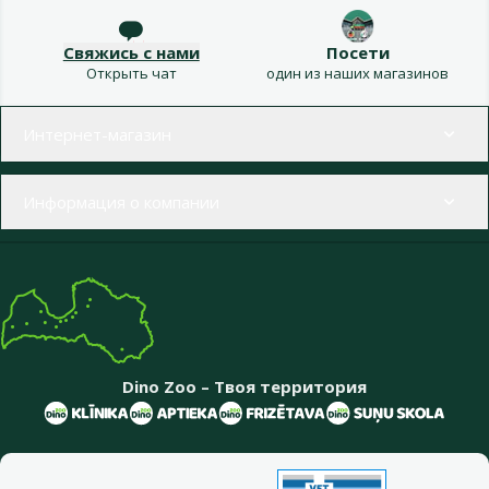
Свяжись с нами
Посети
Открыть чат
один из наших магазинов
Меню в футере
Интернет-магазин
Информация о компании
Dino Zoo – Твоя территория