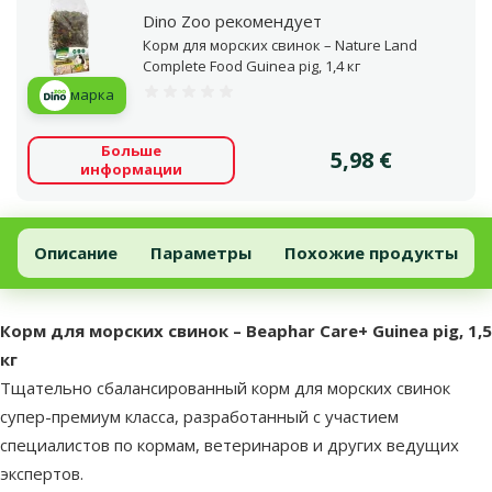
Dino Zoo рекомендует
Корм для морских свинок – Nature Land
Complete Food Guinea pig, 1,4 кг
марка
Оценка 0%
Больше
Цена
5,98 €
информации
Корм для морских свинок – Beaphar Care+ Guinea pig, 1,5 кг
Добавить в корзину
Описание
Параметры
Похожие продукты
В начало страницы
superzoo.product.detail.content
Корм для морских свинок – Beaphar Care+ Guinea pig, 1,5
кг
Тщательно сбалансированный корм для морских свинок
супер-премиум класса, разработанный с участием
специалистов по кормам, ветеринаров и других ведущих
экспертов.