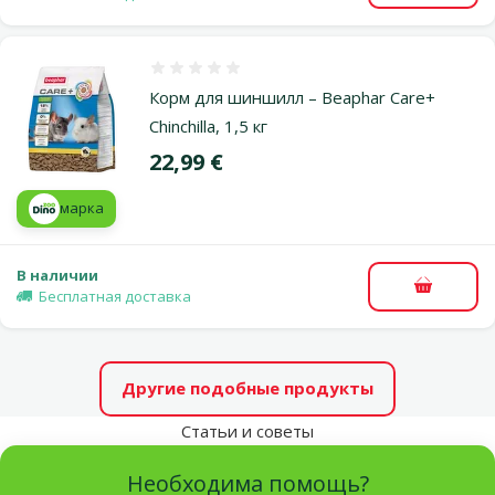
Оценка 0%
Корм для шиншилл – Beaphar Care+
Chinchilla, 1,5 кг
Цена
22,99 €
марка
В наличии
В корзи
Бесплатная доставка
Другие подобные продукты
Статьи и советы
Необходима помощь?