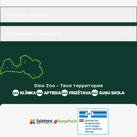
Меню в футере
Интернет-магазин
Информация о компании
Dino Zoo – Твоя территория