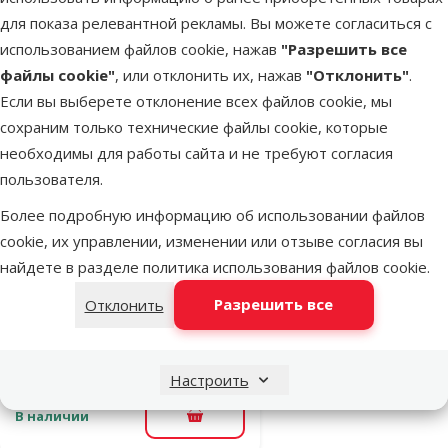
для показа релевантной рекламы. Вы можете согласиться с
Выгодно
🛍️
использованием файлов cookie, нажав
"Разрешить все
файлы cookie"
, или отклонить их, нажав
"Отклонить"
.
Если вы выберете отклонение всех файлов cookie, мы
В наличии
В корзину
сохраним только технические файлы cookie, которые
необходимы для работы сайта и не требуют согласия
пользователя.
Оценка 0%
Более подробную информацию об использовании файлов
Средство по
cookie, их управлении, изменении или отзыве согласия вы
уходу за
найдете в разделе
политика использования файлов cookie
.
растениями –
Sera Florenetta
Разрешить все
Отклонить
A, 24 таб.
Цена
7,99 €
Настроить
В наличии
В корзину