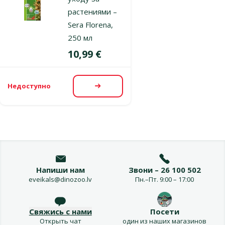
растениями –
Sera Florena,
250 мл
Цена
10,99 €
Недоступно
Посмотреть
Напиши нам
Звони – 26 100 502
eveikals@dinozoo.lv
Пн.–Пт. 9:00 – 17:00
Свяжись с нами
Посети
Открыть чат
один из наших магазинов