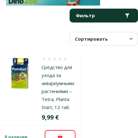
Параметрический фильтр
Выбранные фильтры
Продукты в категории Удобрения
Фильтр
Сортировать
Оценка 0%
Средство для
ухода за
аквариумными
растениями –
Tetra, Planta
Start, 12 таб.
Цена
9,99 €
В наличии