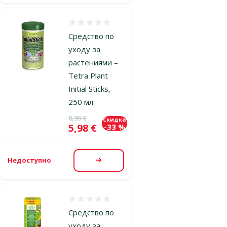
Оценка 0%
Средство по
уходу за
растениями –
Tetra Plant
Initial Sticks,
250 мл
Исходная цена
8,99 €
Скидка
Цена
5,98 €
-33 %
Недоступно
Посмотреть
Оценка 0%
Средство по
уходу за