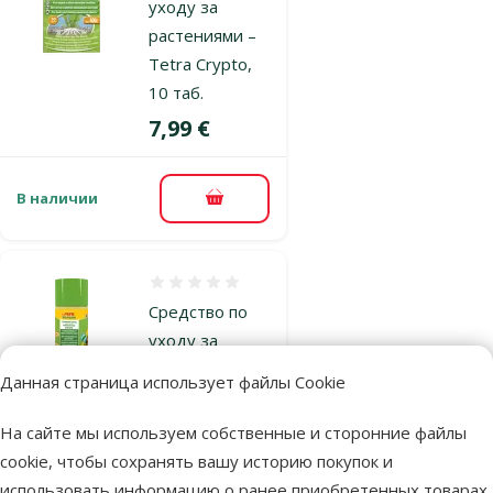
уходу за
растениями –
Tetra Crypto,
10 таб.
Цена
7,99 €
В наличии
В корзину
Оценка 0%
Средство по
уходу за
растениями –
Данная страница использует файлы Cookie
Sera Florena,
100 мл
На сайте мы используем собственные и сторонние файлы
Исходная цена
cookie, чтобы сохранять вашу историю покупок и
5,99 €
Скидка
Цена
4,78 €
-20 %
использовать информацию о ранее приобретенных товарах