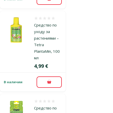
В корзину
Оценка 0%
Средство по
уходу за
растениями –
Tetra
PlantaMin, 100
мл
Цена
4,99 €
В наличии
В корзину
Оценка 0%
Средство по