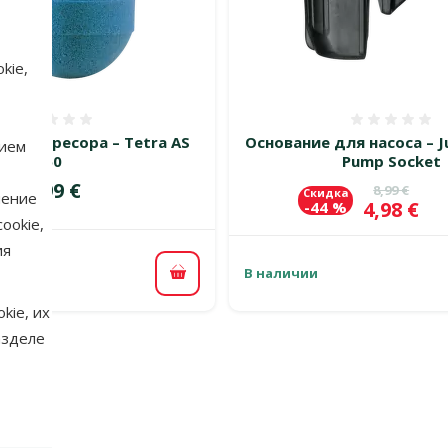
kie,
Оценка 0%
Оценка
я компресора – Tetra AS
Основание для насоса – J
нием
50
Pump Socket
Цена
4,99 €
Исходная 
8,99 €
Скидка
нение
Цена
4,98 €
-44 %
ookie,
ия
В наличии
В корзину
kie, их
азделе