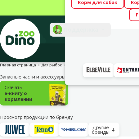
Корм для собак
Ко
Весь месяц Dino
F
Фотоконкурс “GA
Поддержка
Инте
Главная страница
Для рыбок
Для прудовых рыб
Запасные ч
Запасные части и аксессуары
Подкатегория
Скачать
э-книгу о
кормлении
Просмотр продукции по бренду
Другие
бренды