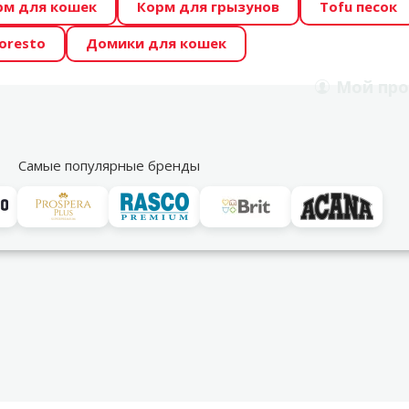
рм для кошек
Корм для грызунов
Tofu песок
 Zoo предлагает отличные цены на ТОП-овые корма! 🍖
oresto
Домики для кошек
DA ŪSAIŅI”! Возможно Твой питомец станет звездой 20
Мой
про
Поиск
рнет-магазин
Акции
Магазины
Услуги
Со
39
Самые популярные бренды
асти и аксессуары