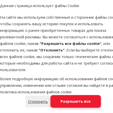
Juwel
1
Данная страница использует файлы Cookie
Tetra
1
На сайте мы используем собственные и сторонние файлы coo
Цена
чтобы сохранять вашу историю покупок и использовать
информацию о ранее приобретенных товарах для показа
Камень дл
релевантной рекламы. Вы можете согласиться с использова
файлов cookie, нажав
"Разрешить все файлы cookie"
, или
4 €
799 €
отклонить их, нажав
"Отклонить"
. Если вы выберете откло
всех файлов cookie, мы сохраним только технические файлы c
Оценка
которые необходимы для работы сайта и не требуют соглас
В наличии
пользователя.
Оценка 100%
0
Более подробную информацию об использовании файлов coo
Оценка 80%
0
управлении, изменении или отзыве согласия вы найдете в р
политика использования файлов cookie
.
Оценка 60%
0
Оценка 40%
Разрешить все
Отклонить
0
Оценка 20%
0