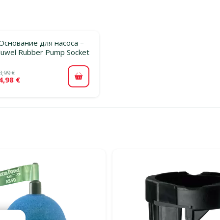
Основание для насоса –
Juwel Rubber Pump Socket
8,99 €
4,98 €
В корзину
льтры
егории Запасные части и аксессуары