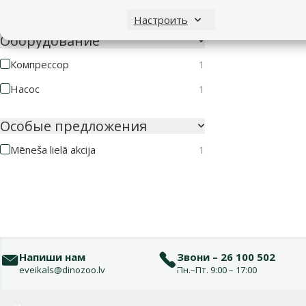
Настроить
Оборудование
Компрессор
1
Насос
1
Особые предложения
Mēneša lielā akcija
1
Напиши нам
Звони – 26 100 502
eveikals@dinozoo.lv
Пн.–Пт. 9:00 – 17:00
Меню в футере