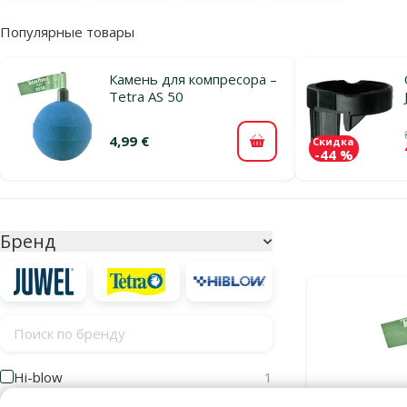
Популярные товары
Камень для компресора –
Tetra AS 50
4,99 €
Скидка
В корзину
-44 %
Параметрический фильтр
Выбранные фи
Бренд
Продукты в кат
Поиск по бренду
Hi-blow
1