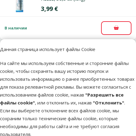
Цена
3,99 €
В наличии
В корзи
Данная страница использует файлы Cookie
Оценка 0%
Обратный клапан – TETRA Backward
На сайте мы используем собственные и сторонние файлы
Valve CV4, plastic
cookie, чтобы сохранять вашу историю покупок и
Цена
3,99 €
использовать информацию о ранее приобретенных товарах
для показа релевантной рекламы. Вы можете согласиться с
использованием файлов cookie, нажав
"Разрешить все
Недоступно
Посмот
файлы cookie"
, или отклонить их, нажав
"Отклонить"
.
Если вы выберете отклонение всех файлов cookie, мы
сохраним только технические файлы cookie, которые
Оценка 0%
необходимы для работы сайта и не требуют согласия
Компрессор для аквариума – MARINA 50
пользователя.