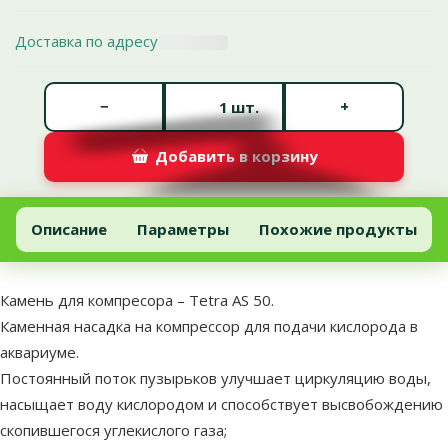
Доставка по адресу
Количество штук *
−
+
шт.
Добавить в корзину
Камень для компресора – Tetra AS 50
Добавить в корзину
Описание
Параметры
Похожие продукты
В начало страницы
superzoo.product.detail.content
Камень для компресора – Tetra AS 50.
Каменная насадка на компрессор для подачи кислорода в
аквариуме.
Постоянный поток пузырьков улучшает циркуляцию воды,
насыщает воду кислородом и способствует высвобождению
скопившегося углекислого газа;