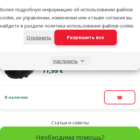
Цена
10,99 €
Более подробную информацию об использовании файлов
cookie, их управлении, изменении или отзыве согласия вы
найдете в разделе
политика использования файлов cookie
.
В наличии
В корзи
Разрешить все
Отклонить
Оценка 0%
Компрессор для аквариума – MARINA 75
Настроить
Цена
11,99 €
В наличии
В корзи
Статьи и советы
Необходима помощь?