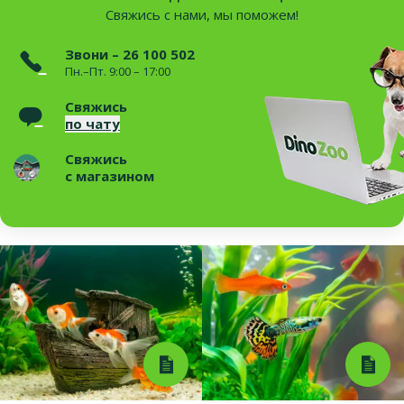
Свяжись с нами, мы поможем!
Звони – 26 100 502
Пн.–Пт. 9:00 – 17:00
Свяжись
по чату
Свяжись
с магазином