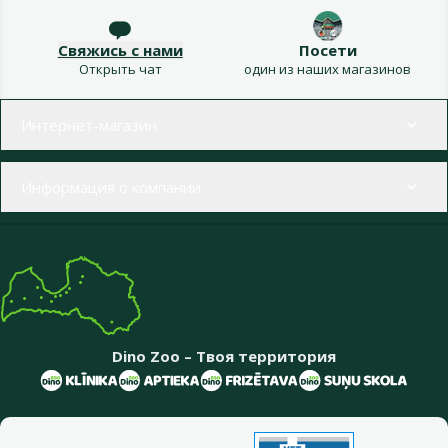
Свяжись с нами
Посети
Открыть чат
один из наших магазинов
Меню в футере
Интернет-магазин
Информация о компании
Dino Zoo – Твоя территория