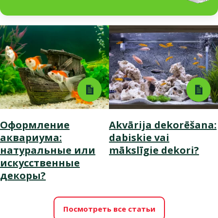
Оформление
Akvārija dekorēšana:
аквариума:
dabiskie vai
натуральные или
mākslīgie dekori?
искусственные
декоры?
Посмотреть все статьи