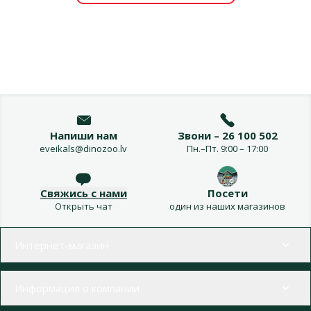
Напиши нам
Звони – 26 100 502
eveikals@dinozoo.lv
Пн.–Пт. 9:00 – 17:00
Свяжись с нами
Посети
Открыть чат
один из наших магазинов
Меню в футере
Интернет-магазин
Информация о компании