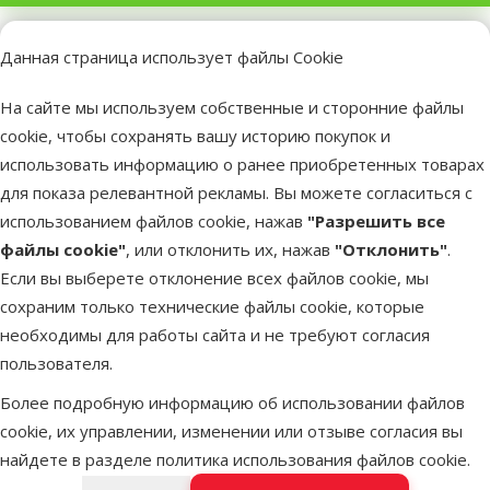
superzoo.product.detail.content
Компрессор для аквариума – MARINA 75.
Данная страница использует файлы Cookie
Совершенно бесшумный, одноканальный компрессор для
обеспечения аквариума жизненно необходимым
На сайте мы используем собственные и сторонние файлы
кислородом;
cookie, чтобы сохранять вашу историю покупок и
Инновационные технологии разработки компрессора
использовать информацию о ранее приобретенных товарах
фирмой Hаgen обеспечивает его работу бесшумной и
для показа релевантной рекламы. Вы можете согласиться с
надёжной в течение длительного срока эксплуатации;
использованием файлов cookie, нажав
"Разрешить все
Минимальная вибрация, благодаря специально
файлы cookie"
, или отклонить их, нажав
"Отклонить"
.
разработанным резиновым краям;
Если вы выберете отклонение всех файлов cookie, мы
Высокая производительность компрессора сочетается с
сохраним только технические файлы cookie, которые
низким потреблением электричества;
необходимы для работы сайта и не требуют согласия
Долговечная мембрана обеспечивает равномерную подачу
пользователя.
воздуха;
Более подробную информацию об использовании файлов
Стильный мембранный компрессор для аквариумов объемом
cookie, их управлении, изменении или отзыве согласия вы
50–100 литров.
найдете в разделе
политика использования файлов cookie
.