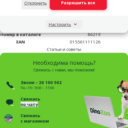
Разрешить все
Отклонить
Параметры
Оборудование
Аксессуары для компрессора
Объем аквариума
50–100 литров
Настроить
Бренд
Marina
Номер в каталоге
86219
EAN
015561111126
Статьи и советы
Необходима помощь?
Свяжись с нами, мы поможем!
Звони – 26 100 502
Пн.–Пт. 9:00 – 17:00
Свяжись
по чату
Свяжись
с магазином