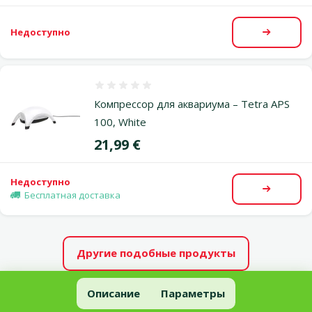
Недоступно
Посмот
Оценка 0%
Компрессор для аквариума – Tetra APS
100, White
Цена
21,99 €
Недоступно
Посмот
Бесплатная доставка
Другие подобные продукты
Компрессор для аквариума – MARINA 75
Описание
Параметры
В начало страницы