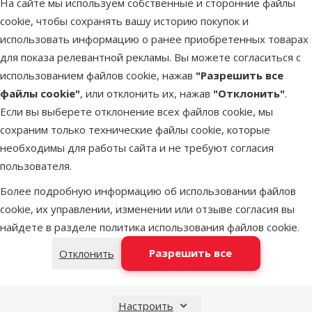
На сайте мы используем собственные и сторонние файлы
LATVIJAS PASTS почтовое
во вторник
cookie, чтобы сохранять вашу историю покупок и
отделение
использовать информацию о ранее приобретенных товарах
для показа релевантной рекламы. Вы можете согласиться с
DPD Pickup tīkls
во вторник
использованием файлов cookie, нажав
"Разрешить все
файлы cookie"
, или отклонить их, нажав
"Отклонить"
.
Если вы выберете отклонение всех файлов cookie, мы
OMNIVA пакоматы
во вторник
сохраним только технические файлы cookie, которые
необходимы для работы сайта и не требуют согласия
пользователя.
Latvijas Pasts пакомат
во вторник
Более подробную информацию об использовании файлов
cookie, их управлении, изменении или отзыве согласия вы
найдете в разделе
политика использования файлов cookie
.
Добавить в корзину
Разрешить все
Отклонить
Настроить