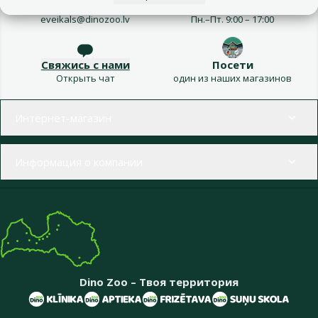
Напиши нам
Звони – 26 100 502
eveikals@dinozoo.lv
Пн.–Пт. 9:00 – 17:00
Свяжись с нами
Посети
Открыть чат
один из наших магазинов
Меню в футере
Интернет-магазин
Информация о компании
Dino Zoo – Твоя территория