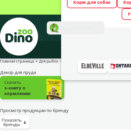
Корм для собак
Ко
Весь месяц Dino
F
Фотоконкурс “GA
Поддержка
Инте
Главная страница
Для рыбок
Для прудовых рыб
Декор для пруда
Подкатегория
Скачать
э-книгу о
кормлении
Просмотр продукции по бренду
Показать
бренды