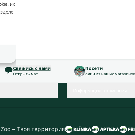
kie, их
азделе
Свяжись с нами
Посети
Открыть чат
один из наших магазино
Информация о компании
 Zoo – Твоя территория