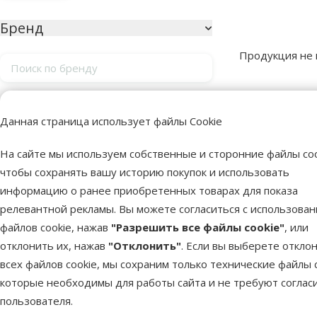
Параметрический фильтр
Выбранные фи
Бренд
Продукция не
Поиск по бренду
Продукты в ка
Цена
Данная страница использует файлы Cookie
На сайте мы используем собственные и сторонние файлы coo
чтобы сохранять вашу историю покупок и использовать
0 €
0 €
информацию о ранее приобретенных товарах для показа
релевантной рекламы. Вы можете согласиться с использова
Оценка
файлов cookie, нажав
"Разрешить все файлы cookie"
, или
отклонить их, нажав
"Отклонить"
. Если вы выберете откло
Оценка 100%
0
всех файлов cookie, мы сохраним только технические файлы c
Оценка 80%
0
которые необходимы для работы сайта и не требуют соглас
пользователя.
Оценка 60%
0