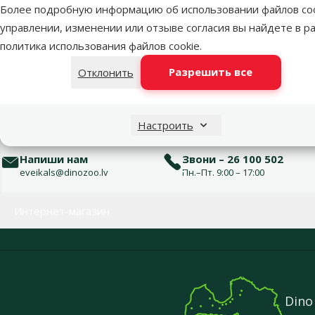
Более подробную информацию об использовании файлов coo
Оценка 40%
0
управлении, изменении или отзыве согласия вы найдете в р
Оценка 20%
0
политика использования файлов cookie
.
Разрешить все
Отклонить
Настроить
Напиши нам
Звони – 26 100 502
eveikals@dinozoo.lv
Пн.–Пт. 9:00 – 17:00
Меню в футере
Интернет-магазин
Dino