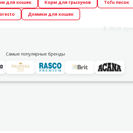
рм для кошек
Корм для грызунов
Tofu песок
 Zoo предлагает отличные цены на ТОП-овые корма! 🍖
oresto
Домики для кошек
DA ŪSAIŅI”! Возможно Твой питомец станет звездой 20
Мой
про
Поиск
рнет-магазин
Акции
Магазины
Услуги
Со
39
Самые популярные бренды