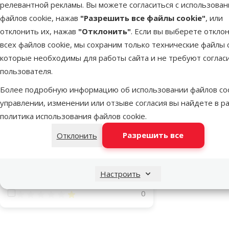
релевантной рекламы. Вы можете согласиться с использова
Цена
файлов cookie, нажав
"Разрешить все файлы cookie"
, или
отклонить их, нажав
"Отклонить"
. Если вы выберете откло
всех файлов cookie, мы сохраним только технические файлы c
которые необходимы для работы сайта и не требуют соглас
39 €
40 €
пользователя.
Автоматич
для
Более подробную информацию об использовании файлов coo
Оценка
управлении, изменении или отзыве согласия вы найдете в р
политика использования файлов cookie
.
Оценка 100%
0
В наличии
Разрешить все
Отклонить
Оценка 80%
0
Бесплатная
Оценка 60%
0
Настроить
Оценка 40%
0
Оценка 20%
0