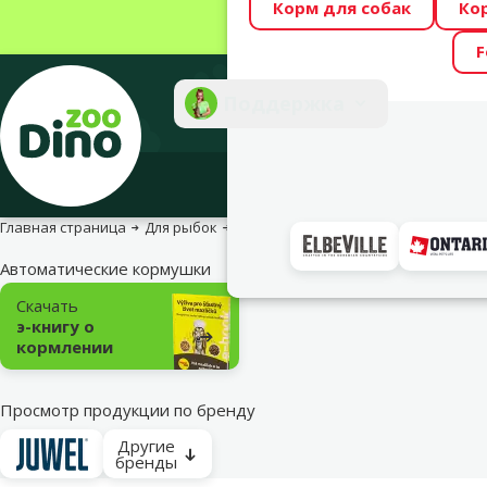
Корм для собак
Ко
Весь месяц Dino
F
Фотоконкурс “GA
Поддержка
Инте
Главная страница
Для рыбок
Корм для рыбок
Автоматические
Автоматические кормушки
Подкатегория
Скачать
э-книгу о
кормлении
Просмотр продукции по бренду
Другие
бренды