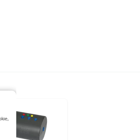
льтры
тегории Автоматические кормушки
kie,