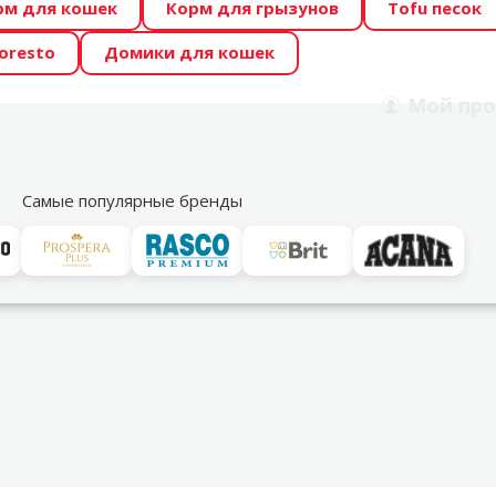
рм для кошек
Корм для грызунов
Tofu песок
 Zoo предлагает отличные цены на ТОП-овые корма! 🍖
oresto
Домики для кошек
DA ŪSAIŅI”! Возможно Твой питомец станет звездой 20
Мой
про
Поиск
рнет-магазин
Акции
Магазины
Услуги
Со
39
Самые популярные бренды
 кормушки