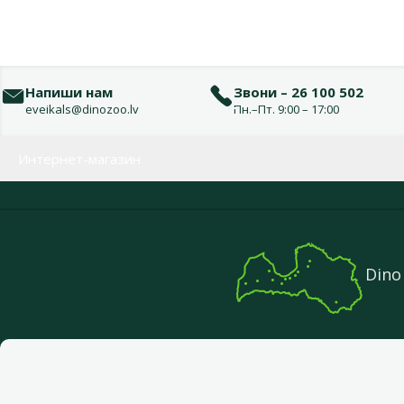
Напиши нам
Звони – 26 100 502
eveikals@dinozoo.lv
Пн.–Пт. 9:00 – 17:00
Меню в футере
Интернет-магазин
Dino