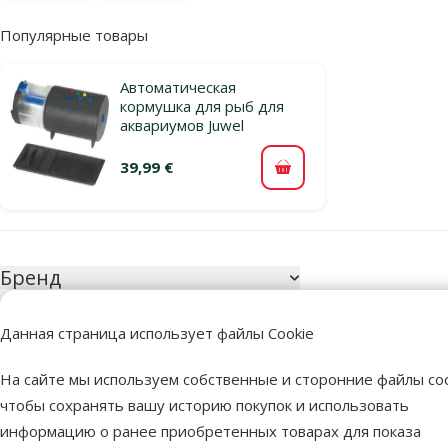
Популярные товары
Автоматическая
кормушка для рыб для
аквариумов Juwel
39,99 €
В корзину
Параметрический фильтр
Выбранные фи
Бренд
Продукты в ка
Данная страница использует файлы Cookie
Поиск по бренду
На сайте мы используем собственные и сторонние файлы coo
чтобы сохранять вашу историю покупок и использовать
Juwel
1
информацию о ранее приобретенных товарах для показа