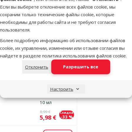
Если вы выберете отклонение всех файлов cookie, мы
GH Test, 10 мл
сохраним только технические файлы cookie, которые
Исходная цена
7,99 €
Скидка
Цена
5,98 €
-25 %
необходимы для работы сайта и не требуют согласия
пользователя.
Более подробную информацию об использовании файлов
Недоступно
Посмотреть
cookie, их управлении, изменении или отзыве согласия вы
найдете в разделе
политика использования файлов cookie
.
Оценка 0%
Разрешить все
Отклонить
Тест для
пресноводного
аквариума –
Настроить
Tetra pH Test,
10 мл
Исходная цена
8,99 €
Скидка
Цена
5,98 €
-33 %