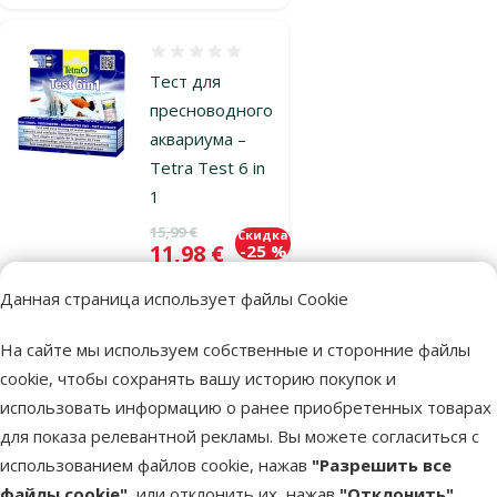
Оценка 0%
Тест для
пресноводного
аквариума –
Tetra Test 6 in
1
Исходная цена
15,99 €
Скидка
Цена
11,98 €
-25 %
Данная страница использует файлы Cookie
Недоступно
Посмотреть
На сайте мы используем собственные и сторонние файлы
cookie, чтобы сохранять вашу историю покупок и
использовать информацию о ранее приобретенных товарах
Оценка 0%
для показа релевантной рекламы. Вы можете согласиться с
Тест для
использованием файлов cookie, нажав
"Разрешить все
аквариумной
файлы cookie"
, или отклонить их, нажав
"Отклонить"
.
воды – Tetra