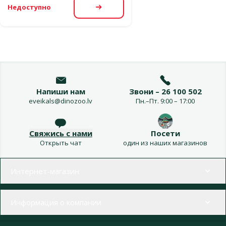
Недоступно
Посмотреть
Напиши нам
Звони – 26 100 502
eveikals@dinozoo.lv
Пн.–Пт. 9:00 – 17:00
Свяжись с нами
Посети
Открыть чат
один из наших магазинов
Меню в футере
Интернет-магазин
Информация о компании