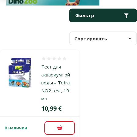
Параметрический фильтр
Выбранные фильтры
Продукты в категории Тесты аквариумной воды
Фильтр
Сортировать
Оценка 0%
Тест для
аквариумной
воды – Tetra
NO2 test, 10
мл
Цена
10,99 €
В наличии
В корзину