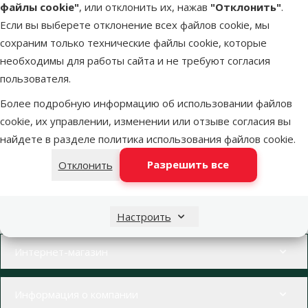
файлы cookie"
, или отклонить их, нажав
"Отклонить"
.
Если вы выберете отклонение всех файлов cookie, мы
Недоступно
Посмотреть
сохраним только технические файлы cookie, которые
необходимы для работы сайта и не требуют согласия
пользователя.
Более подробную информацию об использовании файлов
cookie, их управлении, изменении или отзыве согласия вы
найдете в разделе
политика использования файлов cookie
.
Напиши нам
Звони – 26 100 502
eveikals@dinozoo.lv
Пн.–Пт. 9:00 – 17:00
Разрешить все
Отклонить
Свяжись с нами
Посети
Открыть чат
один из наших магазинов
Настроить
Меню в футере
Интернет-магазин
Информация о компании