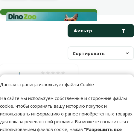
Текущие события
Параметрический фильтр
Выбранные фильтры
Продукты в категории Освещение для морского аквариума
Фильтр
Сортировать
Оценка 0%
Лампа для
Данная страница использует файлы Cookie
аквариума -
FLUVAL Power
На сайте мы используем собственные и сторонние файлы
T5, 115 cм,
cookie, чтобы сохранять вашу историю покупок и
54W
использовать информацию о ранее приобретенных товарах
для показа релевантной рекламы. Вы можете согласиться с
Исходная цена
13,99 €
Скидка
Цена
6,98 €
-50 %
использованием файлов cookie, нажав
"Разрешить все