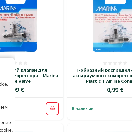
Оценка 0%
Оценка
ирующий клапан для
Т-образный распредел
го компрессора – Marina
аквариумного компрессо
Control Valve
Plastic T Airline Con
kie,
Цена
Цена
0,99 €
0,99 €
нием
В наличии
В корзину
нение
ookie,