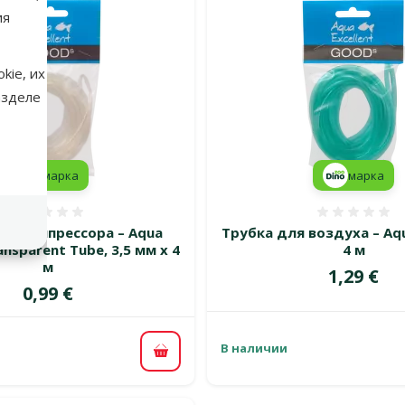
ия
kie, их
азделе
марка
марка
Оценка 0%
Оценка
ля компрессора – Aqua
Трубка для воздуха – Aqu
ansparent Tube, 3,5 мм х 4
4 м
м
Цена
1,29 €
Цена
0,99 €
В наличии
В корзину