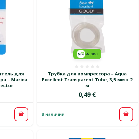
марка
 0%
Оценка 0%
итель для
Трубка для компрессора – Aqua
ра – Marina
Excellent Transparent Tube, 3,5 мм х 2
nector
м
Цена
0,49 €
В наличии
В корзину
В ко