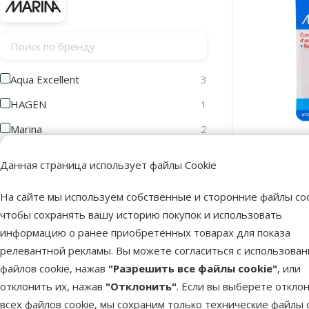
Поиск по бренду
Aqua Excellent
3
HAGEN
1
Marina
2
Tetra
1
Регул
Данная страница использует файлы Cookie
аквариумно
Цена
На сайте мы используем собственные и сторонние файлы coo
чтобы сохранять вашу историю покупок и использовать
информацию о ранее приобретенных товарах для показа
релевантной рекламы. Вы можете согласиться с использова
В наличии
0 €
129 €
файлов cookie, нажав
"Разрешить все файлы cookie"
, или
отклонить их, нажав
"Отклонить"
. Если вы выберете откло
Оценка
всех файлов cookie, мы сохраним только технические файлы c