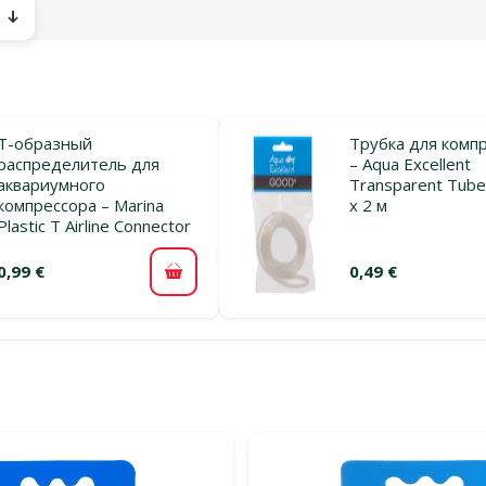
ы
Т-образный
Трубка для комп
распределитель для
– Aqua Excellent
аквариумного
Transparent Tube
компрессора – Marina
х 2 м
Plastic T Airline Connector
0,99 €
0,49 €
В корзину
льтры
тегории Трубки для подачи кислорода и аксессуары для комп