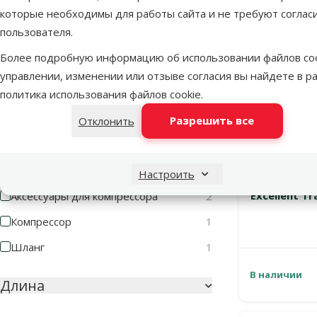
которые необходимы для работы сайта и не требуют соглас
Оценка 100%
0
пользователя.
Оценка 80%
0
Более подробную информацию об использовании файлов coo
Оценка 60%
0
управлении, изменении или отзыве согласия вы найдете в р
политика использования файлов cookie
.
Оценка 40%
0
Разрешить все
Отклонить
Оценка 20%
0
Оборудование
Настроить
Трубка д
Excellent Tr
Аксессуары для компрессора
2
Компрессор
1
Шланг
1
В наличии
Длина