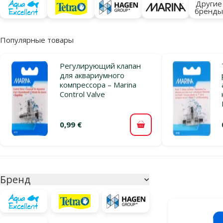
Другие
бренд
Популярные товары
Регулирующий клапан
для аквариумного
компрессора – Marina
Control Valve
0,99 €
В корзину
Параметрический фильтр
Выбранные фи
Бренд
Продукты в ка