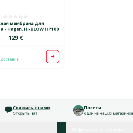
Оценка 0%
сная мембрана для
а - Hagen, HI-BLOW HP100
Цена
129 €
Посмотреть
 доставка
Свяжись с нами
Посети
Открыть чат
один из наших магазино
Информация о компании