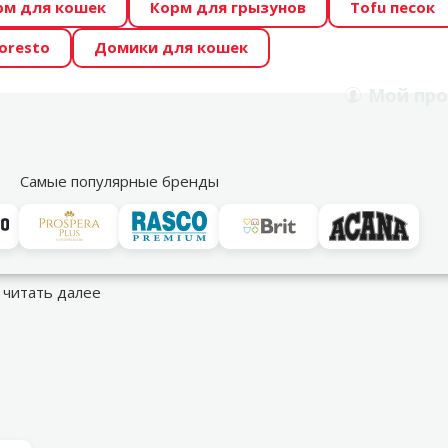
рм для кошек
Корм для грызунов
Tofu песок
 Zoo предлагает отличные цены на ТОП-овые корма! 🍖
oresto
Домики для кошек
DA ŪSAIŅI”! Возможно Твой питомец станет звездой 20
Мой
про
Поиск
рнет-магазин
Акции
Магазины
Услуги
Со
39
Самые популярные бренды
сные части
Компрессоры и аксессуары
…
читать далее