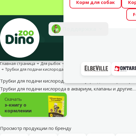
Корм для собак
Ко
Весь месяц Dino
F
Фотоконкурс “GA
Поддержка
Инте
Главная страница
Для рыбок
Аквариумное оборудование и запа
Трубки для подачи кислорода и аксессуары для компрессора
Трубки для подачи кислорода и аксессуары для компрессора
Трубки для подачи кислорода в аквариум, клапаны и другие
Подкатегория
Скачать
э-книгу о
кормлении
Просмотр продукции по бренду