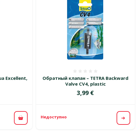
 0%
Оценка 0%
a Excellent,
Обратный клапан – TETRA Backward
Valve CV4, plastic
Цена
3,99 €
Недоступно
В корзину
Посм