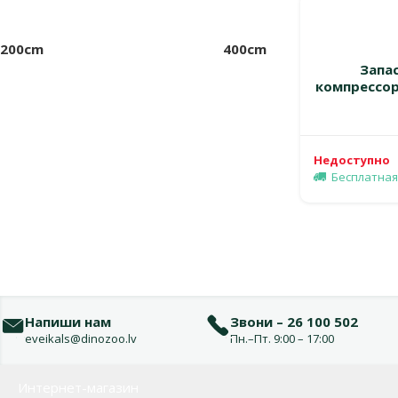
200cm
400cm
Запа
компрессор
Недоступно
Бесплатная
Напиши нам
Звони – 26 100 502
eveikals@dinozoo.lv
Пн.–Пт. 9:00 – 17:00
Меню в футере
Интернет-магазин