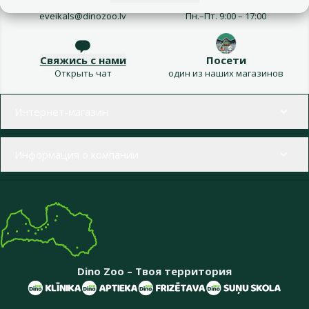
Напиши нам
Звони – 26 100 502
eveikals@dinozoo.lv
Пн.–Пт. 9:00 – 17:00
Свяжись с нами
Посети
Открыть чат
один из наших магазинов
Меню в футере
Интернет-магазин
Информация о компании
Dino Zoo – Твоя территория