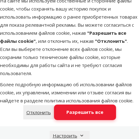
На сайте мы используем собственные и сторонние файлы
cookie, чтобы сохранять вашу историю покупок и
Оценка 0%
использовать информацию о ранее приобретенных товарах
Автоматическая
для показа релевантной рекламы. Вы можете согласиться с
кормушка для
использованием файлов cookie, нажав
"Разрешить все
рыб для
файлы cookie"
, или отклонить их, нажав
"Отклонить"
.
аквариумов
Если вы выберете отклонение всех файлов cookie, мы
Juwel
сохраним только технические файлы cookie, которые
Цена
39,99 €
необходимы для работы сайта и не требуют согласия
пользователя.
В наличии
Более подробную информацию об использовании файлов
Бесплатная
В корзину
cookie, их управлении, изменении или отзыве согласия вы
доставка
найдете в разделе
политика использования файлов cookie
.
Разрешить все
Отклонить
Настроить