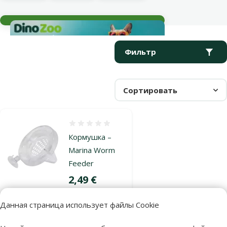
Текущие события
Параметрический фильтр
Выбранные фильтры
Продукты в категории Автоматические кормушки для рыб
Фильтр
Сортировать
Оценка 0%
Кормушка –
Marina Worm
Feeder
Цена
2,49 €
Данная страница использует файлы Cookie
В наличии
В корзину