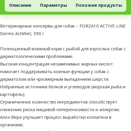
Ветеринарные консервы для собак – FORZA10 ACTIVE LINE Dermo 
Добавить в корзину
Описание
Параметры
Похожие продукты
В начало страницы
superzoo.product.detail.content
Ветеринарные консервы для собак – FORZA10 ACTIVE LINE
Dermo ActiWet, 390 г
Полноценный влажный корм с рыбой для взрослых собак с
дерматологическими проблемами.
Высокая концентрация незаменимых жирных кислот
помогает поддерживать кожные функции у собак с
дерматозом или чрезмерным выпадением шерсти;
Избранные источники белков и углеводов (морская рыба и
картофель);
Ограниченное количество ингредиентов способствует
снижению риска пищевой непереносимости и аллергии;
​Алоэ Вера улучшает процесс выработки коллагена в
организме;