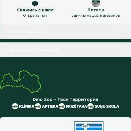
Свяжись с нами
Посети
Открыть чат
один из наших магазинов
Меню в футере
Интернет-магазин
Информация о компании
Dino Zoo – Твоя территория