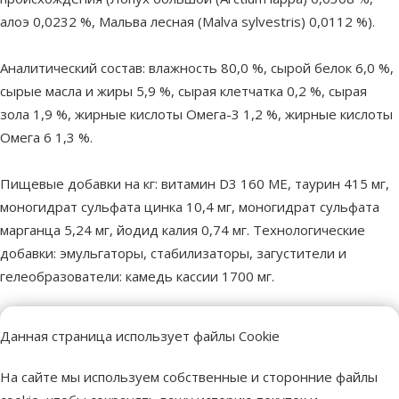
алоэ 0,0232 %, Мальва лесная (Malva sylvestris) 0,0112 %).
Аналитический состав: влажность 80,0 %, сырой белок 6,0 %,
сырые масла и жиры 5,9 %, сырая клетчатка 0,2 %, сырая
зола 1,9 %, жирные кислоты Омега-3 1,2 %, жирные кислоты
Омега 6 1,3 %.
Пищевые добавки на кг: витамин D3 160 МЕ, таурин 415 мг,
моногидрат сульфата цинка 10,4 мг, моногидрат сульфата
марганца 5,24 мг, йодид калия 0,74 мг. Технологические
добавки: эмульгаторы, стабилизаторы, загустители и
гелеобразователи: камедь кассии 1700 мг.
Параметры
Данная страница использует файлы Cookie
Миниатюрная, Маленькая, Средняя,
Размер собаки
Большая, Гигантская
На сайте мы используем собственные и сторонние файлы
Возраст собаки
Взрослая собака, Пожилая собака