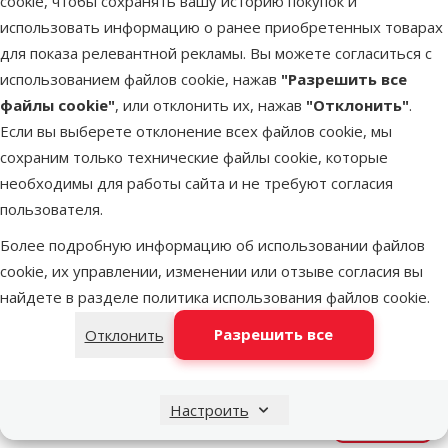
cookie, чтобы сохранять вашу историю покупок и
Состояние
использовать информацию о ранее приобретенных товарах
Аллергия, Выпадание шерсти
здоровья
для показа релевантной рекламы. Вы можете согласиться с
Состав и вкус
Картофель, Рыба
использованием файлов cookie, нажав
"Разрешить все
Вес продукта
390 g
файлы cookie"
, или отклонить их, нажав
"Отклонить"
.
Бренд
Forza10
Если вы выберете отклонение всех файлов cookie, мы
Номер в
сохраним только технические файлы cookie, которые
41625
каталоге
необходимы для работы сайта и не требуют согласия
Похожие продукты
пользователя.
Более подробную информацию об использовании файлов
Оценка 0%
cookie, их управлении, изменении или отзыве согласия вы
Ветеринарные консервы для собак и
найдете в разделе
политика использования файлов cookie
.
кошек – Trovet UPT Unique Protein
Turkey, 200 г
Разрешить все
Отклонить
Цена
5,49 €
Настроить
В наличии
В корзи